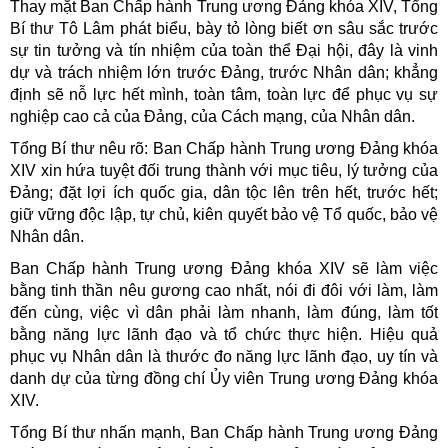
Thay mặt Ban Chấp hành Trung ương Đảng khóa XIV, Tổng
Bí thư Tô Lâm phát biểu, bày tỏ lòng biết ơn sâu sắc trước
sự tin tưởng và tín nhiệm của toàn thể Đại hội, đây là vinh
dự và trách nhiệm lớn trước Đảng, trước Nhân dân; khẳng
định sẽ nỗ lực hết mình, toàn tâm, toàn lực để phục vụ sự
nghiệp cao cả của Đảng, của Cách mạng, của Nhân dân.
Tổng Bí thư nêu rõ: Ban Chấp hành Trung ương Đảng khóa
XIV xin hứa tuyệt đối trung thành với mục tiêu, lý tưởng của
Đảng; đặt lợi ích quốc gia, dân tộc lên trên hết, trước hết;
giữ vững độc lập, tự chủ, kiên quyết bảo vệ Tổ quốc, bảo vệ
Nhân dân.
Ban Chấp hành Trung ương Đảng khóa XIV sẽ làm việc
bằng tinh thần nêu gương cao nhất, nói đi đôi với làm, làm
đến cùng, việc vì dân phải làm nhanh, làm đúng, làm tốt
bằng năng lực lãnh đạo và tổ chức thực hiện. Hiệu quả
phục vụ Nhân dân là thước đo năng lực lãnh đạo, uy tín và
danh dự của từng đồng chí Ủy viên Trung ương Đảng khóa
XIV.
Tổng Bí thư nhấn mạnh, Ban Chấp hành Trung ương Đảng