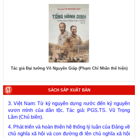
1. Bác Hồ ở Pháp. Tác giả: Bảo tàng Hồ Chí Minh.
hiệu
Tác giả Đại tướng Võ Nguyên Giáp (Phạm Chí Nhân thể hiện)
Tác
2. Lịch sử Chính phủ (5 tập). Tác giả: Ban Chỉ đạo biên
soạn lịch sử Chính phủ.
3. Việt Nam: Từ kỷ nguyên dựng nước đến kỷ nguyên
SÁCH SẮP XUẤT BẢN
vươn mình của dân tộc. Tác giả: PGS.TS. Vũ Trọng
Lâm (Chủ biên).
4. Phát triển và hoàn thiện hệ thống lý luận của Đảng về
chủ nghĩa xã hội và con đường đi lên chủ nghĩa xã hội
ở Việt Nam qua 40 năm đổi mới tiến tới Đại hội đại biểu
toàn quốc lần thứ XIV. Tác giả: PGS.TS. Tô Huy Rứa
(Chủ biên).