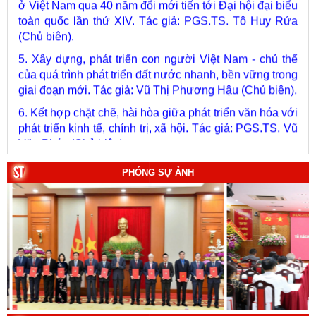
5. Xây dựng, phát triển con người Việt Nam - chủ thể
của quá trình phát triển đất nước nhanh, bền vững trong
giai đoạn mới. Tác giả: Vũ Thị Phương Hậu (Chủ biên).
6. Kết hợp chặt chẽ, hài hòa giữa phát triển văn hóa với
phát triển kinh tế, chính trị, xã hội. Tác giả: PGS.TS. Vũ
Văn Phúc (Chủ biên).
7. Chủ quyền của Việt Nam ở Hoàng Sa, Trường Sa
giai đoạn 1884 - 1975: Thực trạng khai thác và quản lý.
Tác giả: Thượng tướng, PGS.TS. Trần Quốc Tỏ (Chủ
PHÓNG SỰ ẢNH
biên).
8. Hà Nội - Thành phố Hồ Chí Minh: Dấu ấn lịch sử qua
từng khoảnh khắc (Song ngữ Việt - Anh). Tác giả: Tập
thể tác giả.
9. Đường Hồ Chí Minh trên biển - Bản hùng ca bất diệt
của dân tộc Việt Nam. Tác giả: TS. Vũ Trọng Hùng
(Viện Lịch sử Đảng).
10. Một vành đai, một con đường: Hành trình dài của