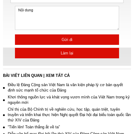
Gửi đi
Làm lại
BÀI VIẾT LIÊN QUAN
|
XEM TẤT CẢ
Điều lệ Đảng Cộng sản Việt Nam là văn kiện pháp lý cơ bản quyết
định sức mạnh tổ chức của Đảng
Khơi thông nguồn lực và khát vọng vươn mình của Việt Nam trong kỷ
nguyên mới
Chỉ thị của Bộ Chính trị về nghiên cứu, học tập, quán triệt, tuyên
truyền và triển khai thực hiện Nghị quyết Đại hội đại biểu toàn quốc lần
thứ XIV của Đảng
“Tiến lên! Toàn thắng ắt về ta”
Diễn văn bế mạc Đại hội lần thứ XIV của Đảng Cộng sản Việt Nam