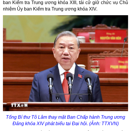
ban Kiểm tra Trung ương khóa XIII, tái cử giữ chức vụ Chủ
nhiệm Ủy ban Kiểm tra Trung ương khóa XIV.
Tổng Bí thư Tô Lâm thay mặt Ban Chấp hành Trung ương
Đảng khóa XIV phát biểu tại Đại hội. (Ảnh: TTXVN)