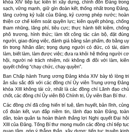
khóa XIV tiếp tục kiên trì xây dựng, chỉnh đốn Đảng trong
sạch, vững mạnh, giữ gìn đoàn kết, thống nhất trong Đảng,
tăng cường kỷ luật của Đảng, kỷ cương phép nước; hoàn
thiện cơ chế kiểm soát quyền lực; kiên quyết phòng, chống
tham nhũng, lãng phí, tiêu cực; thực hành tiết kiệm, chống
phô trương, hình thức; làm tốt công tác cán bộ, đặt đúng
người, giao đúng việc, đánh giá bằng sản phẩm, đo bằng uy
tín trong Nhân dân; trọng dụng người có đức, có tài, dám
làm, biết làm, làm được việc; đưa ra khỏi hệ thống người cơ
hội, người né trách nhiệm, nói không đi đôi với làm, kiên
quyết chống “chạy chức, chạy quyền”.
Ban Chấp hành Trung ương Đảng khóa XIV bày tỏ lòng tri
ân sâu sắc đối với các đồng chí Ủy viên Trung ương Đảng
khóa XIII không tái cử, nhất là các đồng chí Lãnh đạo chủ
chốt, các đồng chí Ủy viên Bộ Chính trị, Ủy viên Ban Bí thư.
Các đồng chí đã cống hiến trí tuệ, tâm huyết, bản lĩnh, củng
cố đoàn kết, vun đắp niềm tin, lãnh đạo toàn Đảng, toàn
dân, toàn quân ta hoàn thành thắng lợi Nghị quyết Đại hội
XIII của Đảng. Tổng Bí thư mong muốn các đồng chí tiếp tục
quan tâm, góp ý thẳng thắn, xây dựng; tiếp tục truyền kinh