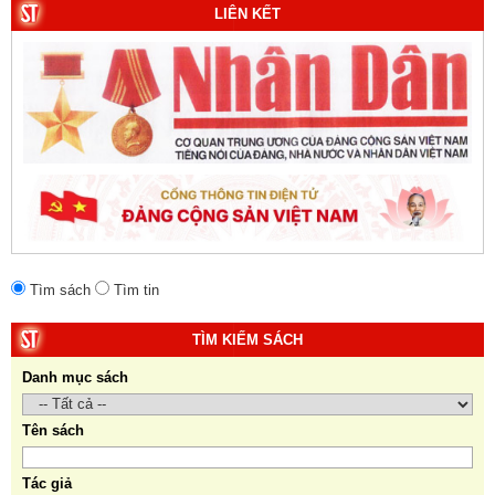
Trung Quốc đến năm 2049 (Sách tham khảo).
Tác
LIÊN KẾT
giả:
Michael H. Glantz, Robert J. Ross và Gavin G.
Daugherty (Đồng tác giả).
Tìm sách
Tìm tin
TÌM KIẾM SÁCH
Danh mục sách
Tên sách
Tác giả