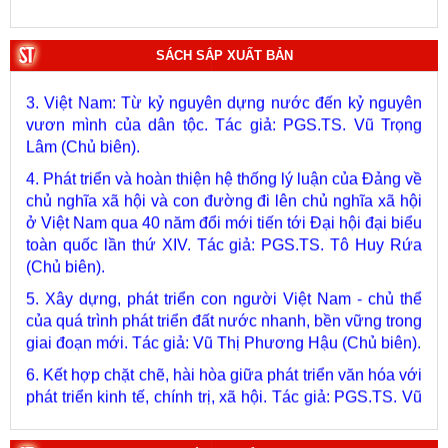
2. Lịch sử Chính phủ (5 tập). Tác giả: Ban Chỉ đạo biên
soạn lịch sử Chính phủ.
SÁCH SẮP XUẤT BẢN
3. Việt Nam: Từ kỷ nguyên dựng nước đến kỷ nguyên
vươn mình của dân tộc. Tác giả: PGS.TS. Vũ Trọng
Lâm (Chủ biên).
4. Phát triển và hoàn thiện hệ thống lý luận của Đảng về
chủ nghĩa xã hội và con đường đi lên chủ nghĩa xã hội
ở Việt Nam qua 40 năm đổi mới tiến tới Đại hội đại biểu
toàn quốc lần thứ XIV. Tác giả: PGS.TS. Tô Huy Rứa
(Chủ biên).
5. Xây dựng, phát triển con người Việt Nam - chủ thể
của quá trình phát triển đất nước nhanh, bền vững trong
giai đoạn mới. Tác giả: Vũ Thị Phương Hậu (Chủ biên).
6. Kết hợp chặt chẽ, hài hòa giữa phát triển văn hóa với
phát triển kinh tế, chính trị, xã hội. Tác giả: PGS.TS. Vũ
Văn Phúc (Chủ biên).
7. Chủ quyền của Việt Nam ở Hoàng Sa, Trường Sa