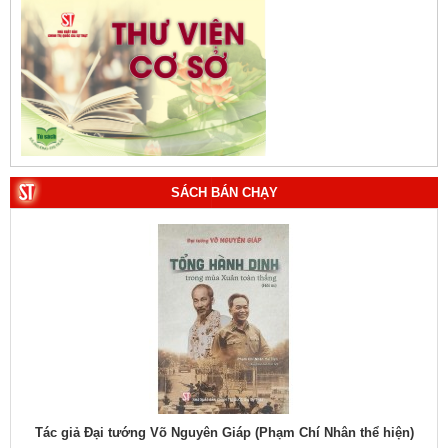
SÁCH BÁN CHẠY
hiệu
Tác giả Đại tướng Võ Nguyên Giáp (Phạm Chí Nhân thể hiện)
Tác
1. Bác Hồ ở Pháp. Tác giả: Bảo tàng Hồ Chí Minh.