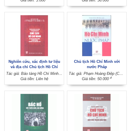
Giá tiền: 3.000
Giá tiền: 36.000
Nghiên cứu, xác định tư liệu
Chủ tịch Hồ Chí Minh với
và địa chỉ Chủ tịch Hồ Chí
nước Pháp
Minh đã sống và hoạt động ở
Tác giả: Bảo tàng Hồ Chí Minh - Sở Văn hóa, Thể thao và Du lịch TP. Hồ Chí Minh - Bảo tàng Hồ Chí Minh tại chi nhánh TP. Hồ Chí Minh
Tác giả: Phạm Hoàng Điệp (Chủ biên)
nước ngoài từ năm 1911 đến
đ
Giá tiền: Liên hệ
Giá tiền: 50.000
năm 1941