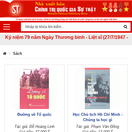
Kỷ niệm 79 năm Ngày Thương binh - Liệt sĩ (27/7/1947 - 27/7
Sách
Đường về Tổ quốc
Học Chủ tịch Hồ Chí Minh -
Chúng ta học gì
Tác giả: Đỗ Hoàng Linh
Tác giả: Phạm Văn Đồng
đ
đ
Giá tiền: 37.000
Giá tiền: 17.000