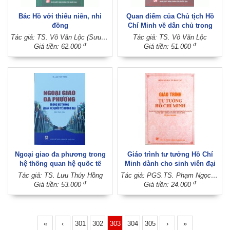
Bác Hồ với thiếu niên, nhi
Quan điểm của Chủ tịch Hồ
đồng
Chí Minh về dân chủ trong
giáo dục
Tác giả: TS. Võ Văn Lộc (Sưu tầm, biên soạn)
Tác giả: TS. Võ Văn Lộc
đ
đ
Giá tiền: 62.000
Giá tiền: 51.000
Ngoại giao đa phương trong
Giáo trình tư tưởng Hồ Chí
hệ thống quan hệ quốc tế
Minh dành cho sinh viên đại
đương đại
học, cao đẳng khối không
Tác giả: TS. Lưu Thúy Hồng
Tác giả: PGS.TS. Phạm Ngọc Anh
chuyên ngành Mác - Lênin, tư
đ
đ
Giá tiền: 53.000
Giá tiền: 24.000
tưởng Hồ Chí Minh
«
‹
301
302
303
304
305
›
»