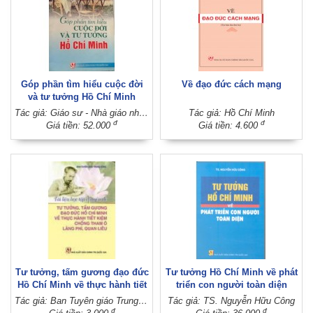
Góp phần tìm hiểu cuộc đời
Về đạo đức cách mạng
và tư tưởng Hồ Chí Minh
Tác giả: Giáo sư - Nhà giáo nhân dân Đinh Xuân Lâm
Tác giả: Hồ Chí Minh
đ
đ
Giá tiền: 52.000
Giá tiền: 4.600
Tư tưởng, tấm gương đạo đức
Tư tưởng Hồ Chí Minh về phát
Hồ Chí Minh về thực hành tiết
triển con người toàn diện
kiệm, chống tham ô, lãng phí,
Tác giả: Ban Tuyên giáo Trung ương
Tác giả: TS. Nguyễn Hữu Công
quan liêu
đ
đ