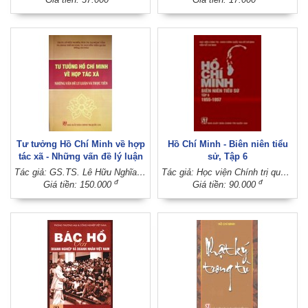
Tư tưởng Hồ Chí Minh về hợp
Hồ Chí Minh - Biên niên tiểu
tác xã - Những vấn đề lý luận
sử, Tập 6
và thực tiễn
Tác giả: GS.TS. Lê Hữu Nghĩa - PGS.TS. Tạ Ngọc Tấn – TS. Đinh Thế Huynh - TS. Nguyễn Tiến Quân (Đồng chủ biên)
Tác giả: Học viện Chính trị quốc gia Hồ Chí Minh
đ
đ
Giá tiền: 150.000
Giá tiền: 90.000