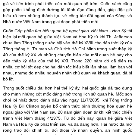
giá về tiến trình phát triển của mối quan hệ trên. Cuốn sách cũng
góp phần khẳng định đường lối lãnh đạo đúng đắn, giúp độc giả
hiểu rõ hơn những thành tựu về công tác đối ngoại của Đảng và
Nhà nước Việt Nam trong giai đoạn phát triển mới.
Cuốn
Góp phần tìm hiểu quan hệ ngoại giao Việt Nam
-
Hoa Kỳ
tái
hiện lại mối quan hệ giữa Việt Nam và Hoa Kỳ từ khi Th. Jefferson
chưa làm Tổng thống nước Mỹ vào thế kỷ XVIII cho đến thời kỳ của
Tổng thống H. Truman và Chủ tịch Hồ Chí Minh trong suốt thập kỷ
40 của thế kỷ XX và những chuyển biến của mối quan hệ này cho
đến thập kỷ đầu của thế kỷ XXI. Trong 220 năm đó đã diễn ra
nhiều cơ hội tốt đẹp cho hai dân tộc hiểu biết lẫn nhau, làm bạn với
nhau, nhưng do nhiều nguyên nhân chủ quan và khách quan, đã bị
bỏ lỡ.
Trong suốt chiều dài hơn hai thế kỷ ấy, hai quốc gia đã tạo dựng
cho mình những cột mốc đáng nhớ trong lịch sử quan hệ. Mốc son
chói lọi nhất được đánh dấu vào ngày 11/7/2005, khi Tổng thống
Hoa Kỳ Bill Clinton tuyên bố chính thức bình thường hóa quan hệ
ngoại giao với Việt Nam sau 20 năm gián đoạn từ khi kết thúc chiến
tranh Việt Nam tháng 4/1975. Từ đó đến nay, quan hệ giữa Việt
Nam và Hoa Kỳ đã phát triển sâu và đa dạng hơn. Hai nước đã mở
rộng trao đổi chính trị, đối thoại về nhân quyền, an ninh quốc