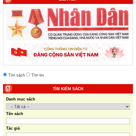
của dân tộc Việt Nam. Tác giả: TS. Vũ Trọng Hùng
(Viện Lịch sử Đảng).
10. Một vành đai, một con đường: Hành trình dài của
Trung Quốc đến năm 2049 (Sách tham khảo).
Tác
giả:
Michael H. Glantz, Robert J. Ross và Gavin G.
Daugherty (Đồng tác giả).
Tìm sách
Tìm tin
TÌM KIẾM SÁCH
Danh mục sách
Tên sách
Tác giả