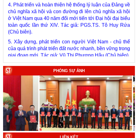
chủ nghĩa xã hội và con đường đi lên chủ nghĩa xã hội
ở Việt Nam qua 40 năm đổi mới tiến tới Đại hội đại biểu
toàn quốc lần thứ XIV. Tác giả: PGS.TS. Tô Huy Rứa
(Chủ biên).
5. Xây dựng, phát triển con người Việt Nam - chủ thể
của quá trình phát triển đất nước nhanh, bền vững trong
giai đoạn mới. Tác giả: Vũ Thị Phương Hậu (Chủ biên).
6. Kết hợp chặt chẽ, hài hòa giữa phát triển văn hóa với
phát triển kinh tế, chính trị, xã hội. Tác giả: PGS.TS. Vũ
Văn Phúc (Chủ biên).
PHÓNG SỰ ẢNH
7. Chủ quyền của Việt Nam ở Hoàng Sa, Trường Sa
giai đoạn 1884 - 1975: Thực trạng khai thác và quản lý.
Tác giả: Thượng tướng, PGS.TS. Trần Quốc Tỏ (Chủ
biên).
8. Hà Nội - Thành phố Hồ Chí Minh: Dấu ấn lịch sử qua
từng khoảnh khắc (Song ngữ Việt - Anh). Tác giả: Tập
thể tác giả.
9. Đường Hồ Chí Minh trên biển - Bản hùng ca bất diệt
LIÊN KẾT