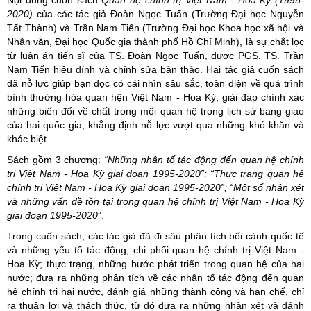
Nội dung cuốn sách
Quan hệ chính trị Việt Nam - Hoa Kỳ (1995-
2020)
của các tác giả Đoàn Ngọc Tuấn (Trường Đại học Nguyễn
Tất Thành) và Trần Nam Tiến (Trường Đại học Khoa học xã hội và
Nhân văn, Đại học Quốc gia thành phố Hồ Chí Minh), là sự chắt lọc
từ luận án tiến sĩ của TS. Đoàn Ngọc Tuấn, được PGS. TS. Trần
Nam Tiến hiệu đính và chỉnh sửa bản thảo. Hai tác giả cuốn sách
đã nỗ lực giúp bạn đọc có cái nhìn sâu sắc, toàn diện về quá trình
bình thường hóa quan hện Việt Nam - Hoa Kỳ, giải đáp chính xác
những biến đổi về chất trong mối quan hệ trong lịch sử bang giao
của hai quốc gia, khẳng định nỗ lực vượt qua những khó khăn và
khác biệt.
Sách gồm 3 chương:
“Những nhân tố tác động đến quan hệ chính
trị Việt Nam - Hoa Kỳ giai đoạn 1995-2020”; “Thực trạng quan hệ
chính trị Việt Nam - Hoa Kỳ giai đoạn 1995-2020”; “Một số nhận xét
và những vấn đề tồn tại trong quan hệ chính trị Việt Nam - Hoa Kỳ
giai đoạn 1995-2020
”.
Trong cuốn sách, các tác giả đã đi sâu phân tích bối cảnh quốc tế
và những yếu tố tác động, chi phối quan hệ chính trị Việt Nam -
Hoa Kỳ; thực trạng, những bước phát triển trong quan hệ của hai
nước; đưa ra những phân tích về các nhân tố tác động đến quan
hệ chính trị hai nước, đánh giá những thành công và hạn chế, chỉ
ra thuận lợi và thách thức, từ đó đưa ra những nhận xét và đánh