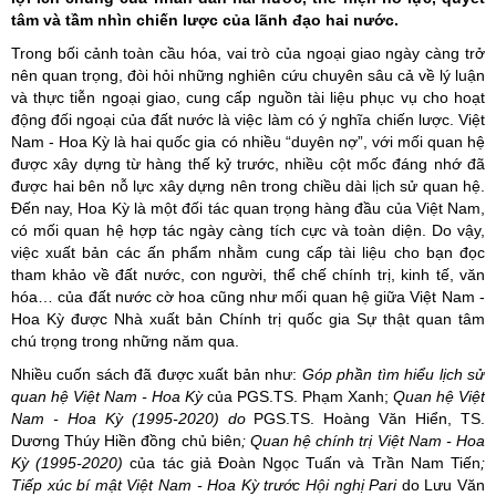
tâm và tầm nhìn chiến lược của lãnh đạo hai nước.
Trong bối cảnh toàn cầu hóa, vai trò của ngoại giao ngày càng trở
nên quan trọng, đòi hỏi những nghiên cứu chuyên sâu cả về lý luận
và thực tiễn ngoại giao, cung cấp nguồn tài liệu phục vụ cho hoạt
động đối ngoại của đất nước là việc làm có ý nghĩa chiến lược. Việt
Nam - Hoa Kỳ là hai quốc gia có nhiều “duyên nợ”, với mối quan hệ
được xây dựng từ hàng thế kỷ trước, nhiều cột mốc đáng nhớ đã
được hai bên nỗ lực xây dựng nên trong chiều dài lịch sử quan hệ.
Đến nay, Hoa Kỳ là một đối tác quan trọng hàng đầu của Việt Nam,
có mối quan hệ hợp tác ngày càng tích cực và toàn diện. Do vậy,
việc xuất bản các ấn phẩm nhằm cung cấp tài liệu cho bạn đọc
tham khảo về đất nước, con người, thể chế chính trị, kinh tế, văn
hóa… của đất nước cờ hoa cũng như mối quan hệ giữa Việt Nam -
Hoa Kỳ được Nhà xuất bản Chính trị quốc gia Sự thật quan tâm
chú trọng trong những năm qua.
Nhiều cuốn sách đã được xuất bản như:
Góp phần tìm hiểu lịch sử
quan hệ Việt Nam - Hoa Kỳ
của PGS.TS. Phạm Xanh;
Quan hệ Việt
Nam - Hoa Kỳ (1995-2020) do
PGS.TS. Hoàng Văn Hiển, TS.
Dương Thúy Hiền đồng chủ biên
; Quan hệ chính trị Việt Nam - Hoa
Kỳ (1995-2020)
của tác giả Đoàn Ngọc Tuấn và Trần Nam Tiến
;
Tiếp xúc bí mật Việt Nam - Hoa Kỳ trước Hội nghị Pari
do Lưu Văn