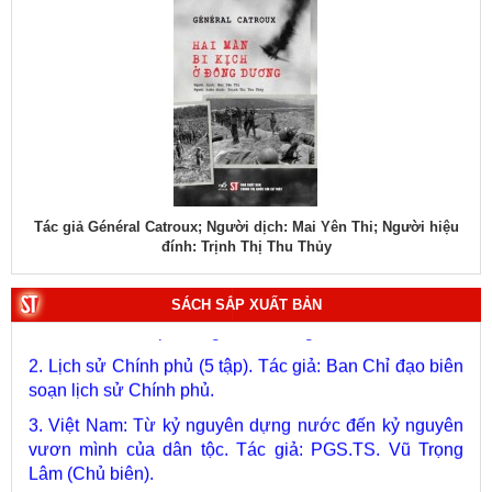
 Catroux; Người dịch: Mai Yên Thi; Người hiệu
Tác giả Đại tướng Võ N
đính: Trịnh Thị Thu Thủy
1. Bác Hồ ở Pháp. Tác giả: Bảo tàng Hồ Chí Minh.
SÁCH SẮP XUẤT BẢN
2. Lịch sử Chính phủ (5 tập). Tác giả: Ban Chỉ đạo biên
soạn lịch sử Chính phủ.
3. Việt Nam: Từ kỷ nguyên dựng nước đến kỷ nguyên
vươn mình của dân tộc. Tác giả: PGS.TS. Vũ Trọng
Lâm (Chủ biên).
4. Phát triển và hoàn thiện hệ thống lý luận của Đảng về