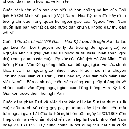
phòng, đẩy mạnh hợp tác về kinh tế.
Cuốn sách còn giúp bạn đọc hiểu rõ hơn những nỗ lực của Chủ
tịch Hồ Chí Minh về quan hệ Việt Nam - Hoa Kỳ, qua đó thấy rõ tư
tưởng chỉ đạo trong quan hệ ngoại giao của Người: “Việt Nam
muốn làm bạn với tất cả các nước dân chủ và không gây thù oán
với ai”.
Cuốn T
iếp xúc bí mật Việt Nam - Hoa Kỳ trước hội nghị Pari
do tác
giả Lưu Văn Lợi (nguyên trợ lý Bộ trưởng Bộ ngoại giao) và
Nguyễn Anh Vũ (Nguyên Đại sứ nước ta tại Italia) biên soạn, giới
thiệu xung quanh các cuộc tiếp xúc của Chủ tịch Hồ Chí Minh, Thủ
tướng Phạm Văn Đồng cùng nhiều cán bộ ngoại giao với các chính
khách và nhà ngoại giao nhiều nước khác nhau như chuyện
“Những phái viên của Pari”, “Nhà báo Mỹ đầu tiên đến miền Bắc
Việt Nam”... Bên cạnh đó, cuốn sách cũng cung cấp thông tin về
những cuộc vận động ngoại giao của Tổng thống Hoa Kỳ L.B.
Giônxơn trước thềm hội nghị Pari.
Cuộc đàm phán Pari về Việt Nam kéo dài gần 5 năm thực sự là
cuộc đấu tranh vô cùng gay go, phức tạp đầy kịch tính trên mặt
trận ngoại giao, bắt đầu từ Hội nghị bốn bên ngày 18/01/1969 đến
Hiệp định Pari về chấm dứt chiến tranh lập lại hòa bình ở Việt Nam
ngày 27/01/1973. Đây cũng chính là nội dung thứ hai của cuốn