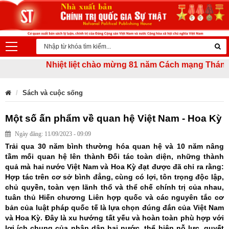
Nhiệt liệt chào mừng 81 năm Cách mạng Tháng Tám 
Sách và cuộc sống
Một số ấn phẩm về quan hệ Việt Nam - Hoa Kỳ
Ngày đăng: 11/09/2023 - 09:09
Trải qua 30 năm bình thường hóa quan hệ và 10 năm nâng
tầm mối quan hệ lên thành Đối tác toàn diện, những thành
quả mà hai nước Việt Nam và Hoa Kỳ đạt được đã chỉ ra rằng:
Hợp tác trên cơ sở bình đẳng, cùng có lợi, tôn trọng độc lập,
chủ quyền, toàn vẹn lãnh thổ và thể chế chính trị của nhau,
tuân thủ Hiến chương Liên hợp quốc và các nguyên tắc cơ
bản của luật pháp quốc tế là lựa chọn đúng đắn của Việt Nam
và Hoa Kỳ. Đây là xu hướng tất yếu và hoàn toàn phù hợp với
lợi ích chung của nhân dân hai nước, thể hiện nỗ lực, quyết