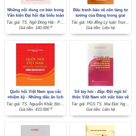
Những nội dung cơ bản trong
Đấu tranh bảo vệ nền tảng tư
Văn kiện Đại hội đại biểu toàn
tưởng của Đảng trong giai
quốc lần thứ XIV của Đảng -
đoạn mới
Tác giả: TS. Ngô Đông Hải - PGS.TS. Vũ Trọng Lâm (Đồng chủ biên)
Tác giả: Hội đồng Lý luận Trung ương
Hỏi và đáp
đ
Giá tiền: 140.000
Giá tiền: Liên hệ
Quốc hội Việt Nam qua các
Sổ tay hỏi - đáp: Đội ngũ trí
nhiệm kỳ - Những dấu ấn lịch
thức Việt Nam với việc bảo vệ
sử (Xuất bản lần thứ hai, có
nền tảng tư tưởng của Đảng,
Tác giả: TS. Nguyễn Khắc Định - PGS.TS. Vũ Trọng Lâm (Đồng chủ biên)
Tác giả: PGS.TS. Mai Đức Ngọc (Chủ biên)
chỉnh sửa, bổ sung)
đấu tranh phản bác các quan
đ
Giá tiền: 433.000
Giá tiền: Liên hệ
điểm sai trái, thù địch hiện
nay (Tài liệu tham khảo, lưu
hành nội bộ)