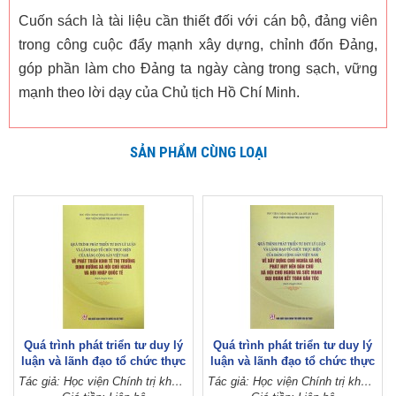
Cuốn sách là tài liệu cần thiết đối với cán bộ, đảng viên
trong công cuộc đẩy mạnh xây dựng, chỉnh đốn Đảng,
góp phần làm cho Đảng ta ngày càng trong sạch, vững
mạnh theo lời dạy của Chủ tịch Hồ Chí Minh.
SẢN PHẨM CÙNG LOẠI
Quá trình phát triển tư duy lý
Quá trình phát triển tư duy lý
luận và lãnh đạo tổ chức thực
luận và lãnh đạo tổ chức thực
hiện của Đảng Cộng sản Việt
hiện của Đảng Cộng sản Việt
Tác giả: Học viện Chính trị khu vực I (Học viện Chính trị quốc gia Hồ Chí Minh)
Tác giả: Học viện Chính trị khu vực I (Học viện Chính trị quốc gia Hồ Chí Minh)
Nam về phát triển kinh tế thị
Nam về xây dựng chủ nghĩa xã