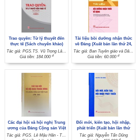
Trao quyền: Từ lý thuyết đến
Tài liệu bồi dưỡng nhận thức
thực tế (Sách chuyên khảo)
về Đảng (Xuất bản lần thứ 24,
(Xuất bản lần thứ hai)
có sửa chữa, bổ sung theo
Tác giả: PGS.TS. Vũ Trọng Lâm - ThS. Lê Thanh Tùng
Tác giả: Ban Tuyên giáo và Dân vận Trung ương
Văn kiện Đại hội lần thứ XIV
đ
đ
Giá tiền: 184.000
Giá tiền: 60.000
của Đảng)
Các đại hội và hội nghị Trung
Đổi mới, kiến tạo, hội nhập,
ương của Đảng Cộng sản Việt
phát triển (Xuất bản lần thứ
Nam (1930 - 2025)
hai)
Tác giả: PGS. Lê Mậu Hãn - TS. Võ Văn Bé
Tác giả: Nguyễn Tấn Dũng
đ