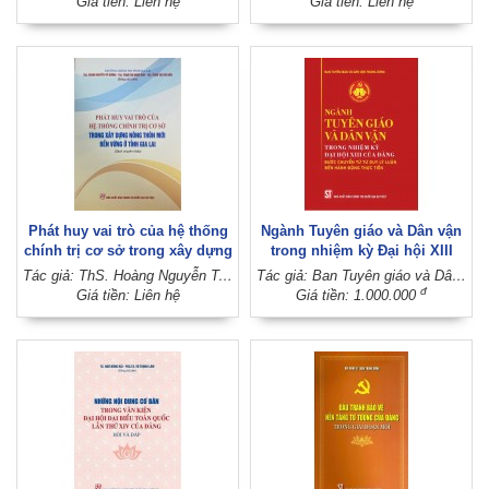
Giá tiền: Liên hệ
Giá tiền: Liên hệ
trường định hướng xã hội chủ
hội, phát huy nền dân chủ xã
nghĩa và hội nhập quốc tế
hội chủ nghĩa và sức mạnh
(Sách chuyên khảo)
đại đoàn kết toàn dân tộc
(Sách chuyên khảo)
Phát huy vai trò của hệ thống
Ngành Tuyên giáo và Dân vận
chính trị cơ sở trong xây dựng
trong nhiệm kỳ Đại hội XIII
nông thôn mới bền vững ở
của Đảng: Bước chuyển từ tư
Tác giả: ThS. Hoàng Nguyễn Trí Dương - ThS. Phạm Thị Nhâm Anh - ThS. Trịnh Thị Thu Hiền (Đồng chủ biên)
Tác giả: Ban Tuyên giáo và Dân vận Trung ương
tỉnh Gia Lai (Sách chuyên
duy lý luận đến hành động
đ
Giá tiền: Liên hệ
Giá tiền: 1.000.000
khảo)
thực tiễn