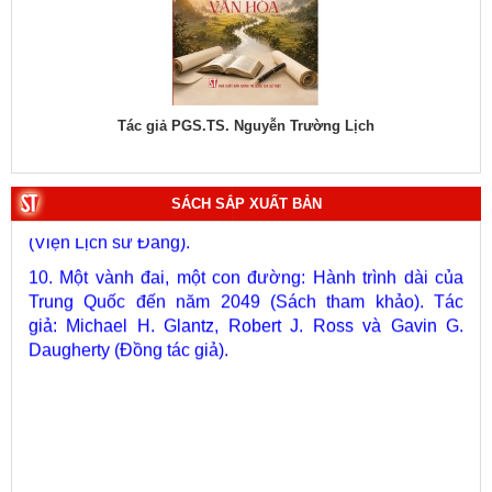
Tác giả: Thượng tướng, PGS.TS. Trần Quốc Tỏ (Chủ
biên).
8. Hà Nội - Thành phố Hồ Chí Minh: Dấu ấn lịch sử qua
từng khoảnh khắc (Song ngữ Việt - Anh). Tác giả: Tập
Tác giả PGS.TS. Nguyễn Trường Lịch
Tác
thể tác giả.
9. Đường Hồ Chí Minh trên biển - Bản hùng ca bất diệt
của dân tộc Việt Nam. Tác giả: TS. Vũ Trọng Hùng
SÁCH SẮP XUẤT BẢN
(Viện Lịch sử Đảng).
10. Một vành đai, một con đường: Hành trình dài của
Trung Quốc đến năm 2049 (Sách tham khảo).
Tác
giả:
Michael H. Glantz, Robert J. Ross và Gavin G.
Daugherty (Đồng tác giả).