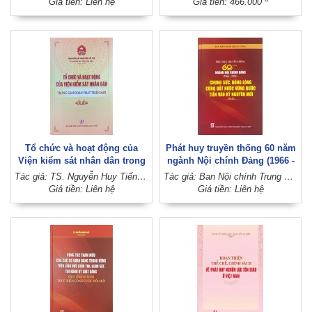
Giá tiền: Liên hệ
Giá tiền: 466.000
Tổ chức và hoạt động của
Phát huy truyền thống 60 năm
Viện kiểm sát nhân dân trong
ngành Nội chính Đảng (1966 -
giai đoạn phát triển mới
2026), chung sức, đồng lòng
Tác giả: TS. Nguyễn Huy Tiến (Chủ biên) (Viện Kiểm sát nhân dân tối cao)
Tác giả: Ban Nội chính Trung ương
cùng đất nước vững bước tiến
Giá tiền: Liên hệ
Giá tiền: Liên hệ
vào kỷ nguyên mới