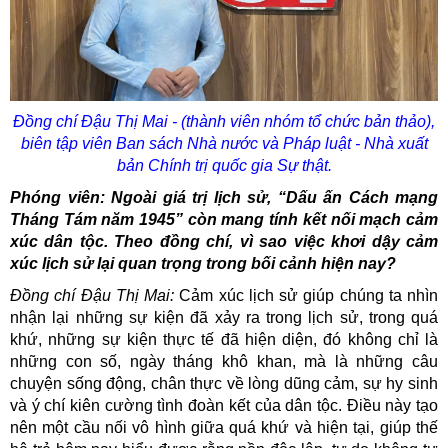
Đồng chí Đậu Thị Mai - (thành viên nhóm tổ chức bản thảo),
biên tập viên Ban sách Nhà nước và Pháp luật - Nhà xuất
bản Chính trị quốc gia Sự thật.
Phóng viên: Ngoài giá trị lịch sử, “Dấu ấn Cách mạng
Tháng Tám năm 1945” còn mang tính kết nối mạch cảm
xúc dân tộc. Theo đồng chí, vì sao việc khơi dậy cảm
xúc lịch sử lại quan trọng trong bối cảnh hiện nay?
Đồng chí Đậu Thị Mai:
Cảm xúc lịch sử giúp chúng ta nhìn
nhận lại những sự kiện đã xảy ra trong lịch sử, trong quá
khứ, những sự kiện thực tế đã hiện diện, đó không chỉ là
những con số, ngày tháng khô khan, mà là những câu
chuyện sống động, chân thực về lòng dũng cảm, sự hy sinh
và ý chí kiên cường tình đoàn kết của dân tộc. Điều này tạo
nên một cầu nối vô hình giữa quá khứ và hiện tại, giúp thế