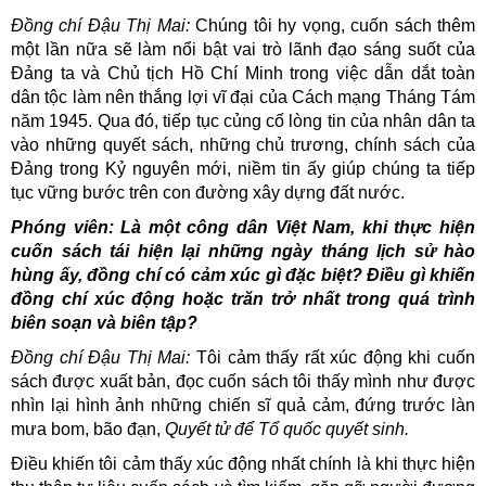
Đồng chí Đậu Thị Mai:
Chúng tôi hy vọng, cuốn sách thêm
một lần nữa sẽ làm nổi bật vai trò lãnh đạo sáng suốt của
Đảng ta và Chủ tịch Hồ Chí Minh trong việc dẫn dắt toàn
dân tộc làm nên thắng lợi vĩ đại của Cách mạng Tháng Tám
năm 1945. Qua đó, tiếp tục củng cố lòng tin của nhân dân ta
vào những quyết sách, những chủ trương, chính sách của
Đảng trong Kỷ nguyên mới, niềm tin ấy giúp chúng ta tiếp
tục vững bước trên con đường xây dựng đất nước.
Phóng viên: Là một công dân Việt Nam, khi thực hiện
cuốn sách tái hiện lại những ngày tháng lịch sử hào
hùng ấy, đồng chí có cảm xúc gì đặc biệt? Điều gì khiến
đồng chí xúc động hoặc trăn trở nhất trong quá trình
biên soạn và biên tập?
Đồng chí Đậu Thị Mai:
Tôi cảm thấy rất xúc động khi cuốn
sách được xuất bản, đọc cuốn sách tôi thấy mình như được
nhìn lại hình ảnh những chiến sĩ quả cảm, đứng trước làn
mưa bom, bão đạn,
Quyết tử để Tổ quốc quyết sinh.
Điều khiến tôi cảm thấy xúc động nhất chính là khi thực hiện