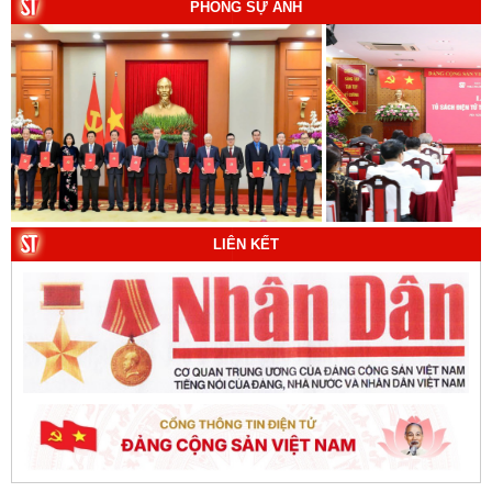
Tác giả: Thượng tướng, PGS.TS. Trần Quốc Tỏ (Chủ
PHÓNG SỰ ẢNH
biên).
8. Hà Nội - Thành phố Hồ Chí Minh: Dấu ấn lịch sử qua
từng khoảnh khắc (Song ngữ Việt - Anh). Tác giả: Tập
thể tác giả.
9. Đường Hồ Chí Minh trên biển - Bản hùng ca bất diệt
của dân tộc Việt Nam. Tác giả: TS. Vũ Trọng Hùng
(Viện Lịch sử Đảng).
10. Một vành đai, một con đường: Hành trình dài của
LIÊN KẾT
Trung Quốc đến năm 2049 (Sách tham khảo).
Tác
giả:
Michael H. Glantz, Robert J. Ross và Gavin G.
Daugherty (Đồng tác giả).