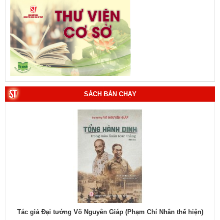
SÁCH BÁN CHẠY
1. Bác Hồ ở Pháp. Tác giả: Bảo tàng Hồ Chí Minh.
hiệu
Tác giả Đại tướng Võ Nguyên Giáp (Phạm Chí Nhân thể hiện)
Tác