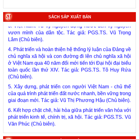
2. Lịch sử Chính phủ (5 tập). Tác giả: Ban Chỉ đạo biên
soạn lịch sử Chính phủ.
SÁCH SẮP XUẤT BẢN
3. Việt Nam: Từ kỷ nguyên dựng nước đến kỷ nguyên
vươn mình của dân tộc. Tác giả: PGS.TS. Vũ Trọng
Lâm (Chủ biên).
4. Phát triển và hoàn thiện hệ thống lý luận của Đảng về
chủ nghĩa xã hội và con đường đi lên chủ nghĩa xã hội
ở Việt Nam qua 40 năm đổi mới tiến tới Đại hội đại biểu
toàn quốc lần thứ XIV. Tác giả: PGS.TS. Tô Huy Rứa
(Chủ biên).
5. Xây dựng, phát triển con người Việt Nam - chủ thể
của quá trình phát triển đất nước nhanh, bền vững trong
giai đoạn mới. Tác giả: Vũ Thị Phương Hậu (Chủ biên).
6. Kết hợp chặt chẽ, hài hòa giữa phát triển văn hóa với
phát triển kinh tế, chính trị, xã hội. Tác giả: PGS.TS. Vũ
Văn Phúc (Chủ biên).
7. Chủ quyền của Việt Nam ở Hoàng Sa, Trường Sa
giai đoạn 1884 - 1975: Thực trạng khai thác và quản lý.