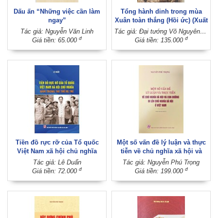
Dấu ấn “Những việc cần làm
Tổng hành dinh trong mùa
ngay”
Xuân toàn thắng (Hồi ức) (Xuất
bản lần thứ 12)
Tác giả: Nguyễn Văn Linh
Tác giả: Đại tướng Võ Nguyên Giáp (Phạm Chí Nhân thể hiện)
đ
đ
Giá tiền: 65.000
Giá tiền: 135.000
Tiền đồ rực rỡ của Tổ quốc
Một số vấn đề lý luận và thực
Việt Nam xã hội chủ nghĩa
tiễn về chủ nghĩa xã hội và
nằm trong tay thế hệ trẻ
con đường đi lên chủ nghĩa xã
Tác giả: Lê Duẩn
Tác giả: Nguyễn Phú Trọng
hội ở Việt Nam (Xuất bản lần
đ
đ
Giá tiền: 72.000
Giá tiền: 199.000
thứ tư)