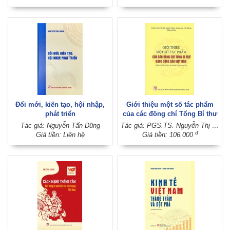
Đổi mới, kiến tạo, hội nhập,
Giới thiệu một số tác phẩm
phát triển
của các đồng chí Tổng Bí thư
Đảng Cộng sản Việt Nam
Tác giả: Nguyễn Tấn Dũng
Tác giả: PGS.TS. Nguyễn Thị Thanh Tùng - TS. Hoàng Thị Thuận (Đồng chủ biên)
(Dành cho bậc đại học hệ
đ
Giá tiền: Liên hệ
Giá tiền: 106.000
chuyên lý luận chính trị)