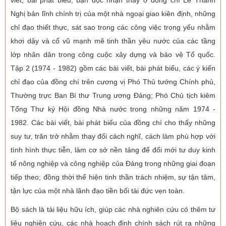
Nghị bản lĩnh chính trị của một nhà ngoại giao kiên định, những
chỉ đạo thiết thực, sát sao trong các công việc trọng yếu nhằm
khơi dậy và cổ vũ mạnh mẽ tinh thần yêu nước của các tầng
lớp nhân dân trong công cuộc xây dựng và bảo vệ Tổ quốc.
Tập 2 (1974 - 1982) gồm các bài viết, bài phát biểu, các ý kiến
chỉ đạo của đồng chí trên cương vị Phó Thủ tướng Chính phủ,
Thường trực Ban Bí thư Trung ương Đảng; Phó Chủ tịch kiêm
Tổng Thư ký Hội đồng Nhà nước trong những năm 1974 -
1982. Các bài viết, bài phát biểu của đồng chí cho thấy những
suy tư, trăn trở nhằm thay đổi cách nghĩ, cách làm phù hợp với
tình hình thực tiễn, làm cơ sở nền tảng để đổi mới tư duy kinh
tế nông nghiệp và công nghiệp của Đảng trong những giai đoạn
tiếp theo; đồng thời thể hiện tinh thần trách nhiệm, sự tận tâm,
tận lực của một nhà lãnh đạo tiền bối tài đức vẹn toàn.
Bộ sách là tài liệu hữu ích, giúp các nhà nghiên cứu có thêm tư
liệu nghiên cứu, các nhà hoạch định chính sách rút ra những