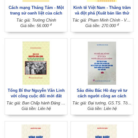
Cách mạng Tháng Tám - Một
Kinh tế Việt Nam - Thăng trầm
trang sử oanh liệt của cách
và đột phá (Xuất bản lần thứ
mạng Việt Nam
ba)
Tác giả: Trường Chinh
Tác giả: Phạm Minh Chính - Vương Quân Hoàng
đ
đ
Giá tiền: 56.000
Giá tiền: 270.000
Tổng Bí thư Nguyễn Văn Linh
Sáu điều Bác Hồ dạy về tư
với công cuộc đổi mới đất
cách người công an cách
nước và sự phát triển tỉnh
mệnh - Nền tảng xây dựng lực
Tác giả: Ban Chấp hành Đảng bộ tỉnh Hưng Yên
Tác giả: Đại tướng, GS.TS. Tô Lâm
Hưng Yên
lượng Công an nhân dân thật
Giá tiền: Liên hệ
Giá tiền: Liên hệ
sự trong sạch, vững mạnh
toàn diện trước ngưỡng cửa
kỷ nguyên phát triển mới