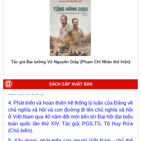
1. Bác Hồ ở Pháp. Tác giả: Bảo tàng Hồ Chí Minh.
2. Lịch sử Chính phủ (5 tập). Tác giả: Ban Chỉ đạo biên
soạn lịch sử Chính phủ.
hiệu
Tác giả Đại tướng Võ Nguyên Giáp (Phạm Chí Nhân thể hiện)
Tác
3. Việt Nam: Từ kỷ nguyên dựng nước đến kỷ nguyên
vươn mình của dân tộc. Tác giả: PGS.TS. Vũ Trọng
Lâm (Chủ biên).
SÁCH SẮP XUẤT BẢN
4. Phát triển và hoàn thiện hệ thống lý luận của Đảng về
chủ nghĩa xã hội và con đường đi lên chủ nghĩa xã hội
ở Việt Nam qua 40 năm đổi mới tiến tới Đại hội đại biểu
toàn quốc lần thứ XIV. Tác giả: PGS.TS. Tô Huy Rứa
(Chủ biên).
5. Xây dựng, phát triển con người Việt Nam - chủ thể
của quá trình phát triển đất nước nhanh, bền vững trong