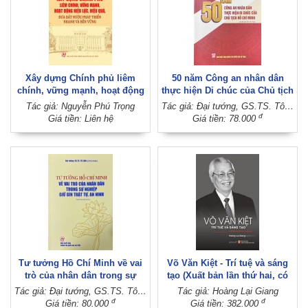
Xây dựng Chính phủ liêm
50 năm Công an nhân dân
chính, vững mạnh, hoạt động
thực hiện Di chúc của Chủ tịch
hiệu lực, hiệu quả, đưa đất
Hồ Chí Minh (Xuất bản lần thứ
Tác giả: Nguyễn Phú Trọng
Tác giả: Đại tướng, GS.TS. Tô Lâm
nước phát triển nhanh và bền
hai)
đ
Giá tiền: Liên hệ
Giá tiền: 78.000
vững
Tư tưởng Hồ Chí Minh về vai
Võ Văn Kiệt - Trí tuệ và sáng
trò của nhân dân trong sự
tạo (Xuất bản lần thứ hai, có
nghiệp giữ gìn trật tự, an ninh
chỉnh sửa)
Tác giả: Đại tướng, GS.TS. Tô Lâm (Chủ biên)
Tác giả: Hoàng Lại Giang
(Xuất bản lần thứ ba)
đ
đ
Giá tiền: 80.000
Giá tiền: 382.000