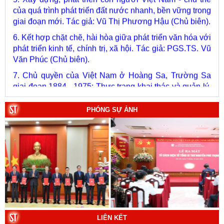
giai đoạn mới. Tác giả: Vũ Thị Phương Hậu (Chủ biên).
6. Kết hợp chặt chẽ, hài hòa giữa phát triển văn hóa với
phát triển kinh tế, chính trị, xã hội. Tác giả: PGS.TS. Vũ
Văn Phúc (Chủ biên).
7. Chủ quyền của Việt Nam ở Hoàng Sa, Trường Sa
giai đoạn 1884 - 1975: Thực trạng khai thác và quản lý.
Tác giả: Thượng tướng, PGS.TS. Trần Quốc Tỏ (Chủ
biên).
8. Hà Nội - Thành phố Hồ Chí Minh: Dấu ấn lịch sử qua
PHÓNG SỰ ẢNH
từng khoảnh khắc (Song ngữ Việt - Anh). Tác giả: Tập
thể tác giả.
9. Đường Hồ Chí Minh trên biển - Bản hùng ca bất diệt
của dân tộc Việt Nam. Tác giả: TS. Vũ Trọng Hùng
(Viện Lịch sử Đảng).
10. Một vành đai, một con đường: Hành trình dài của
Trung Quốc đến năm 2049 (Sách tham khảo).
Tác
giả:
Michael H. Glantz, Robert J. Ross và Gavin G.
LIÊN KẾT
Daugherty (Đồng tác giả).