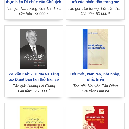
thực hiện Di chúc của Chủ tịch
trò của nhân dân trong sự
Hồ Chí Minh (Xuất bản lần thứ
nghiệp giữ gìn trật tự, an ninh
Tác giả: Đại tướng, GS.TS. Tô Lâm
Tác giả: Đại tướng, GS.TS. Tô Lâm (Chủ biên)
hai)
(Xuất bản lần thứ ba)
đ
đ
Giá tiền: 78.000
Giá tiền: 80.000
Võ Văn Kiệt - Trí tuệ và sáng
Đổi mới, kiến tạo, hội nhập,
tạo (Xuất bản lần thứ hai, có
phát triển
chỉnh sửa)
Tác giả: Hoàng Lại Giang
Tác giả: Nguyễn Tấn Dũng
đ
Giá tiền: 382.000
Giá tiền: Liên hệ