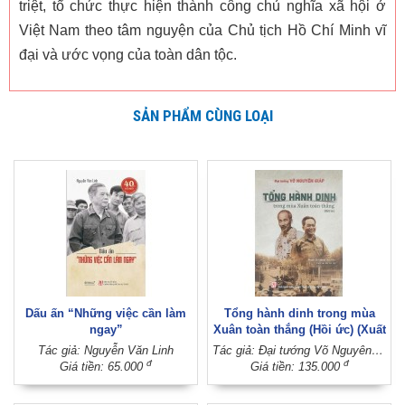
triệt, tổ chức thực hiện thành công chủ nghĩa xã hội ở
Việt Nam theo tâm nguyện của Chủ tịch Hồ Chí Minh vĩ
đại và ước vọng của toàn dân tộc.
SẢN PHẨM CÙNG LOẠI
Dấu ấn “Những việc cần làm
Tổng hành dinh trong mùa
ngay”
Xuân toàn thắng (Hồi ức) (Xuất
bản lần thứ 12)
Tác giả: Nguyễn Văn Linh
Tác giả: Đại tướng Võ Nguyên Giáp (Phạm Chí Nhân thể hiện)
đ
đ
Giá tiền: 65.000
Giá tiền: 135.000