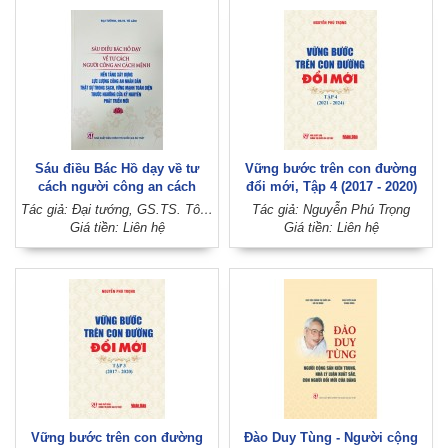
Sáu điều Bác Hồ dạy về tư
Vững bước trên con đường
cách người công an cách
đổi mới, Tập 4 (2017 - 2020)
mệnh - Nền tảng xây dựng lực
(Xuất bản lần thứ hai)
Tác giả: Đại tướng, GS.TS. Tô Lâm
Tác giả: Nguyễn Phú Trọng
lượng Công an nhân dân thật
Giá tiền: Liên hệ
Giá tiền: Liên hệ
sự trong sạch, vững mạnh
toàn diện trước ngưỡng cửa
kỷ nguyên phát triển mới
Vững bước trên con đường
Đào Duy Tùng - Người cộng