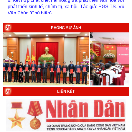
Văn Phúc (Chủ biên).
7. Chủ quyền của Việt Nam ở Hoàng Sa, Trường Sa
giai đoạn 1884 - 1975: Thực trạng khai thác và quản lý.
Tác giả: Thượng tướng, PGS.TS. Trần Quốc Tỏ (Chủ
PHÓNG SỰ ẢNH
biên).
8. Hà Nội - Thành phố Hồ Chí Minh: Dấu ấn lịch sử qua
từng khoảnh khắc (Song ngữ Việt - Anh). Tác giả: Tập
thể tác giả.
9. Đường Hồ Chí Minh trên biển - Bản hùng ca bất diệt
của dân tộc Việt Nam. Tác giả: TS. Vũ Trọng Hùng
(Viện Lịch sử Đảng).
10. Một vành đai, một con đường: Hành trình dài của
LIÊN KẾT
Trung Quốc đến năm 2049 (Sách tham khảo).
Tác
giả:
Michael H. Glantz, Robert J. Ross và Gavin G.
Daugherty (Đồng tác giả).