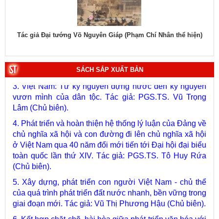
1. Bác Hồ ở Pháp. Tác giả: Bảo tàng Hồ Chí Minh.
hiệu
Tác giả Đại tướng Võ Nguyên Giáp (Phạm Chí Nhân thể hiện)
Tác
2. Lịch sử Chính phủ (5 tập). Tác giả: Ban Chỉ đạo biên
soạn lịch sử Chính phủ.
SÁCH SẮP XUẤT BẢN
3. Việt Nam: Từ kỷ nguyên dựng nước đến kỷ nguyên
vươn mình của dân tộc. Tác giả: PGS.TS. Vũ Trọng
Lâm (Chủ biên).
4. Phát triển và hoàn thiện hệ thống lý luận của Đảng về
chủ nghĩa xã hội và con đường đi lên chủ nghĩa xã hội
ở Việt Nam qua 40 năm đổi mới tiến tới Đại hội đại biểu
toàn quốc lần thứ XIV. Tác giả: PGS.TS. Tô Huy Rứa
(Chủ biên).
5. Xây dựng, phát triển con người Việt Nam - chủ thể
của quá trình phát triển đất nước nhanh, bền vững trong
giai đoạn mới. Tác giả: Vũ Thị Phương Hậu (Chủ biên).
6. Kết hợp chặt chẽ, hài hòa giữa phát triển văn hóa với
phát triển kinh tế, chính trị, xã hội. Tác giả: PGS.TS. Vũ