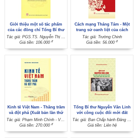
Giới thiệu một số tác phẩm
Cách mạng Tháng Tám - Một
của các đồng chí Tổng Bí thư
trang sử oanh liệt của cách
Đảng Cộng sản Việt Nam
mạng Việt Nam
Tác giả: PGS.TS. Nguyễn Thị Thanh Tùng - TS. Hoàng Thị Thuận (Đồng chủ biên)
Tác giả: Trường Chinh
(Dành cho bậc đại học hệ
đ
đ
Giá tiền: 106.000
Giá tiền: 56.000
chuyên lý luận chính trị)
Kinh tế Việt Nam - Thăng trầm
Tổng Bí thư Nguyễn Văn Linh
và đột phá (Xuất bản lần thứ
với công cuộc đổi mới đất
ba)
nước và sự phát triển tỉnh
Tác giả: Phạm Minh Chính - Vương Quân Hoàng
Tác giả: Ban Chấp hành Đảng bộ tỉnh Hưng Yên
Hưng Yên
đ
Giá tiền: 270.000
Giá tiền: Liên hệ