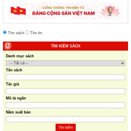
Tìm sách
Tìm tin
TÌM KIẾM SÁCH
Danh mục sách
Tên sách
Tác giả
Mô tả ngắn
Năm xuất bản
Tìm kiếm