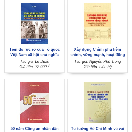
Tiền đồ rực rỡ của Tổ quốc
Xây dựng Chính phủ liêm
Việt Nam xã hội chủ nghĩa
chính, vững mạnh, hoạt động
nằm trong tay thế hệ trẻ
hiệu lực, hiệu quả, đưa đất
Tác giả: Lê Duẩn
Tác giả: Nguyễn Phú Trọng
nước phát triển nhanh và bền
đ
Giá tiền: 72.000
Giá tiền: Liên hệ
vững
50 năm Công an nhân dân
Tư tưởng Hồ Chí Minh về vai