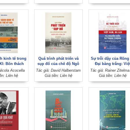
 và y tế
nghĩa Mác trong mộ
trăm năm
h kinh tế trong
Quá trình phát triển và
Sự trỗi dậy của Rồng
XI: Bốn thách
sụp đổ của chế độ Ngô
Đại bàng trắng: Việ
hức lớn
Đình Diệm - Ngập giữa
Nam, Ba Lan và ngu
Nicola Acocella
Tác giả: David Halberstam
Tác giả: Ra
vũng lầy
gốc sự thịnh vượn
iền: Liên hệ
Giá tiền: Liên hệ
Giá tiền: Liên hệ
(Sách tham khảo)