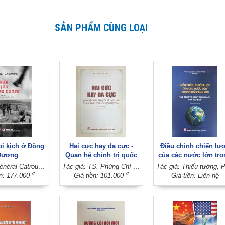
SẢN PHẨM CÙNG LOẠI
bi kịch ở Đông
Hai cực hay đa cực -
Điều chỉnh chiến lư
Dương
Quan hệ chính trị quốc
của các nước lớn tro
tế 1945 - 1955 và tác
bối cảnh mới: Tác đ
Tác giả: Général Catroux; Người dịch: Mai Yên Thi; Người hiệu đính: Trịnh Thị Thu Thủy
Tác giả: TS. Phùng Chí Kiên
động tới cách mạng Việt
và hàm ý chính sách 
đ
đ
ền: 177.000
Giá tiền: 101.000
Giá tiền: Liên hệ
Nam (Sách chuyên khảo)
Việt Nam (Sách chuy
(Xuất bản lần thứ hai)
khảo)