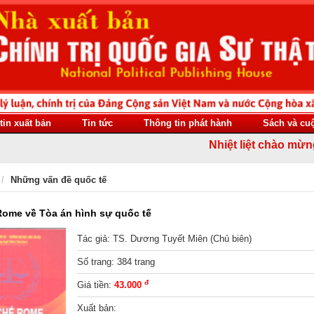
tin xuất bản
Tin tức
Thông tin phát hành
Sách và cu
Nhiệt liệt chào mừng 81
Những vấn đề quốc tế
ome về Tòa án hình sự quốc tế
Tác giả: TS. Dương Tuyết Miên (Chủ biên)
Số trang: 384 trang
đ
Giá tiền:
43.000
Xuất bản: