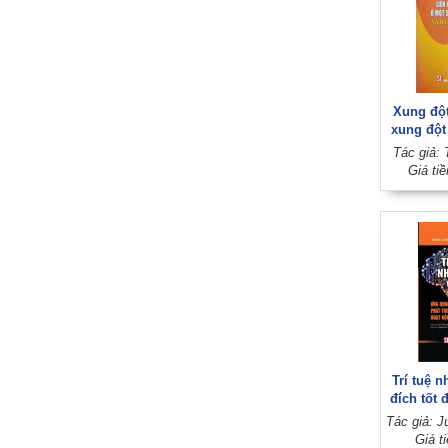
Xung đột
xung đột
tôn giáo
Tác giả: 
Đông Na
Giá ti
cho
Trí tuệ n
đích tốt
trong p
vững, h
Giá t