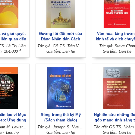
 và giải quyết
Đường lối đổi mới của
Văn hóa, tăng trưởn
 liên quan đến
Đảng Nhân dân Cách
kinh tế và dịch chuy
 ở một số nước
mạng Lào - Tổng kết
quyền lực giữa các q
TS. Lê Thị Liên
Tác giả: GS.TS. Trần Văn Phòng, PGS.TS. Đinh Ngọc Giang (Đồng chủ biên)
Tác giả: Steve Chan
m Á và hàm ý
thực tiễn và phát triển lý
gia: Sự cạnh tranh g
đ
ền: 104.000
Giá tiền: Liên hệ
Giá tiền: Liên hệ
 Việt Nam
luận
Hoa Kỳ và Trung Qu
(Sách tham khảo)
hân tạo vì Mục
Sống trong thế kỷ Mỹ
Nghiên cứu những đ
 đẹp: Ứng dụng
(Sách tham khảo)
góp mang tính sáng 
hát triển bền
gốc của Đảng Cộng 
Tác giả: Juan M. Lavista Ferres - William B. Weeks (Đồng chủ biên)
Tác giả: Joseph S. Nye Jr.
T
oạt động nhân
Trung Quốc cho ch
iền: Liên hệ
Giá tiền: Liên hệ
Giá tiền: Liên hệ