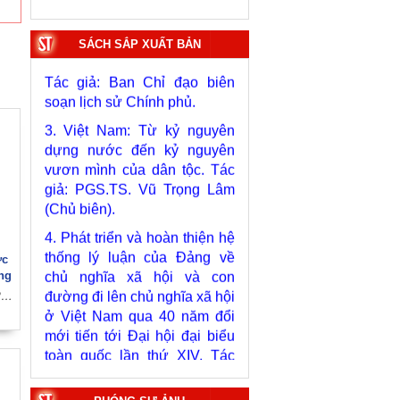
Bảo tàng Hồ Chí Minh.
2. Lịch sử Chính phủ (5 tập).
SÁCH SẮP XUẤT BẢN
Tác giả: Ban Chỉ đạo biên
soạn lịch sử Chính phủ.
3. Việt Nam: Từ kỷ nguyên
dựng nước đến kỷ nguyên
vươn mình của dân tộc. Tác
giả: PGS.TS. Vũ Trọng Lâm
(Chủ biên).
4. Phát triển và hoàn thiện hệ
thống lý luận của Đảng về
chủ nghĩa xã hội và con
ợc
đường đi lên chủ nghĩa xã hội
ng
ở Việt Nam qua 40 năm đổi
ộng
Tác giả: Thiếu tướng, PGS.TS. Nguyễn Đức Lợi (Chủ biên)
mới tiến tới Đại hội đại biểu
của
ên
toàn quốc lần thứ XIV. Tác
giả: PGS.TS. Tô Huy Rứa
(Chủ biên).
5. Xây dựng, phát triển con