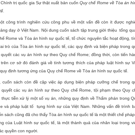
 Chính trị quốc gia Sự thật xuất bản cuốn
Quy chế Rome về Tòa án hì
tế
.
ột công trình nghiên cứu công phu về một vấn đề còn ít được nghi
iảng dạy ở Việt Nam. Nội dung cuốn sách tập trung giới thiệu tổng qu
hế Rome và Tòa án hình sự quốc tế, tổ chức nguyên tắc hoạt động, tí
vai trò của Tòa án hình sự quốc tế, các quy định và biện pháp trong q
ải quyết các vụ án hình sự theo Quy chế Rome; đồng thời, còn tiến hà
 trên cơ sở đó đánh giá về tính tương thích của pháp luật hình sự Vi
quy định tương ứng của Quy chế Rome về Tòa án hình sự quốc tế.
, cuốn sách còn đề cập việc áp dụng biện pháp cưỡng chế trong q
ải quyết các vụ án hình sự theo Quy chế Rome, tội phạm theo Quy c
thực tiễn xử lý một số vụ án, những quy định về Thẩm phán trong Q
 và pháp luật tố tụng hình sự của Việt Nam. Những vấn đề trình b
ốn sách cũng đã cho thấy Tòa án hình sự quốc tế là một thiết chế pháp 
ăn Linh
Tác giả Đào Trinh Nhất
Tác giả Général Catroux
ng của Luật hình sự quốc tế, là một thành quả của nhân loại trong vi
dịch: Mai Yên Thi; Ngườ
đính: Trịnh Thị Thu 
ác quyền con người.