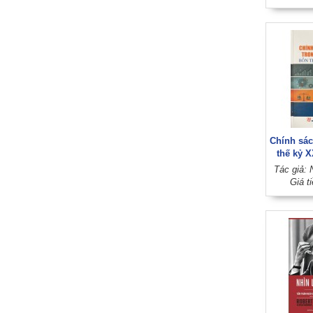
đạo
Chính sác
thế kỷ X
t
Tác giả: 
Giá t