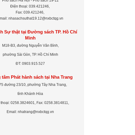
Phố sách Hà Nội - Phố sách 19-12
Điện thoại: 039.421246,
Fax: 039.421246,
mail: nhasachsuthat19.12@nxbctqg.vn
h Sự thật tại Đường sách TP. Hồ Chí
Minh
M18-B3, đường Nguyễn Văn Bình,
phường Sài Gòn, TP. Hồ Chí Minh
ĐT: 0903.915.527
 tâm Phát hành sách tại Nha Trang
75 đường 23/10, phường Tây Nha Trang,
tỉnh Khánh Hòa
 thoại: 0258.3824601, Fax: 0258.3814811,
Email: nhatrang@nxbctqg.vn