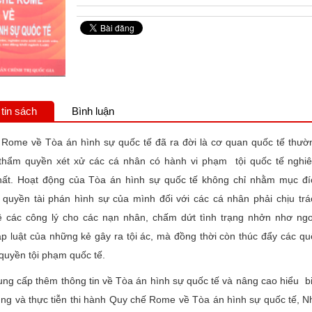
tin sách
Bình luận
Rome về Tòa án hình sự quốc tế đã ra đời là cơ quan quốc tế thườ
 thẩm quyền xét xử các cá nhân có hành vi phạm tội quốc tế nghi
hất. Hoạt động của Tòa án hình sự quốc tế
không chỉ nhằm mục đí
 quyền tài phán hình sự của mình đối với các cá nhân phải chịu trá
 các công lý cho các nạn nhân, chấm dứt tình trạng nhởn nhơ ngo
p luật của những kẻ gây ra tội ác, mà đồng thời còn thúc đẩy các qu
 quyền tội phạm quốc tế.
g cấp thêm thông tin về Tòa án hình sự quốc tế và nâng cao hiểu bi
ung và thực tiễn thi hành Quy chế Rome về Tòa án hình sự quốc tế, N