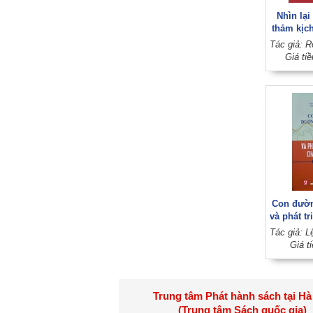
Nhìn lại
thảm kịc
học v
Giá ti
Con đườ
và phát tr
lượng c
Giá t
Trung tâm Phát hành sách tại Hà
(Trung tâm Sách quốc gia)