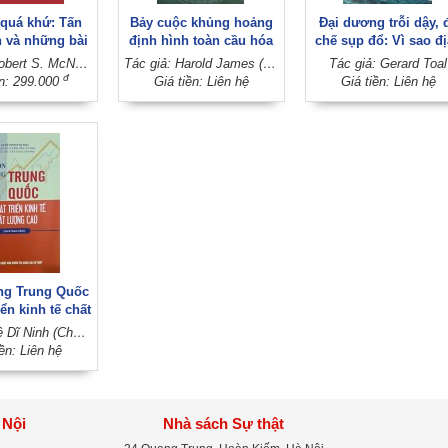
 quá khứ: Tấn
Bảy cuộc khủng hoảng
Đại dương trỗi dậy, 
h và những bài
định hình toàn cầu hóa
chế sụp đổ: Vì sao đị
ề Việt Nam
(Sách tham khảo)
chính trị đẩy nhan
Tác giả: Robert S. McNamara
Tác giả: Harold James (Dịch và hiệu đính: Tuấn Trung - Thoan Thu)
Tác giả: Gerard Toal
thảm họa khí hậu?
đ
ền: 299.000
Giá tiền: Liên hệ
Giá tiền: Liên hệ
(Sách tham khảo)
ng Trung Quốc
iển kinh tế chất
ao (Sách tham
Tác giả: Lệ Dĩ Ninh (Chủ biên) - Trình Chí Cường (Phó Chủ biên) - Triệu Thu Vận (Trợ lý Chủ biên)
khảo)
iền: Liên hệ
 Nội
Nhà sách Sự thật