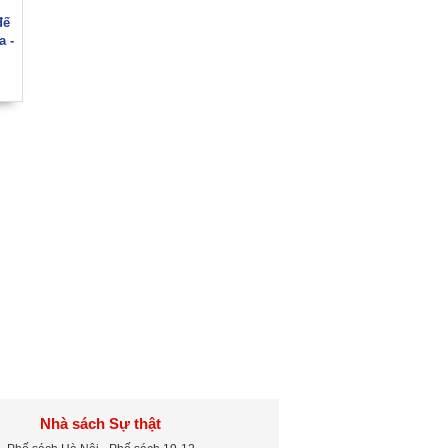
đế
a -
h
Nhà sách Sự thật