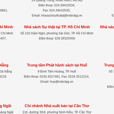
24 Quang Trung, Hoàn Kiếm, Hà Nội
Điện thoại: 024.39410534,
-0661,
Fax: 024.39410535,
Email: nhasachsuthatqt@nxbctqg.vn
E
Chí Minh
Nhà sách Sự thật tại TP. Hồ Chí Minh
Nhà sác
 Chí Minh
Số 103 Hàm Nghi, phường Sài Gòn, TP. Hồ Chí Minh
5457,
Điện thoại: 028.39325400
 Nẵng
Trung tâm Phát hành sách tại Huế
Trung
 Đà Nẵng
9 Đinh Tiên Hoàng, TP. Huế
Số 
83216
Điện thoại: 0234.3527481, Fax: 0234.3512214,
Email: hue@nxbctqg.vn
Điện
g Ngãi
Chi nhánh Nhà xuất bản tại Cần Thơ
uảng Ngãi
316, đường 30/4, phường Ninh Kiều, TP. Cần Thơ