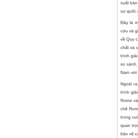
xuất bản
sự quốc 
Đây là m
cứu và g
về Quy c
chất và 
trình gi
so sánh,
Nam với 
Ngoài ra
trình gi
Rome và 
chế Rome
trong cu
Tác giả PGS.TS. Vũ Trọng Lâm -
Tác giả Nguyễn V
quan trọ
ThS. Lê Thanh Tùng
bảo vệ c