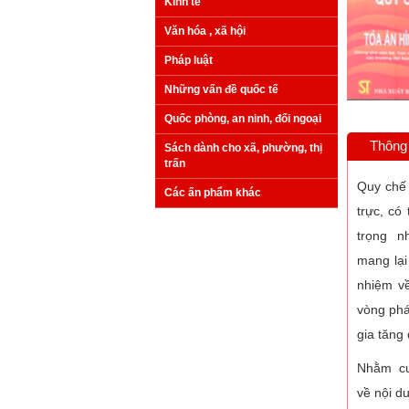
Kinh tế
Văn hóa , xã hội
Pháp luật
Những vấn đề quốc tế
Quốc phòng, an ninh, đối ngoại
Thông 
Sách dành cho xã, phường, thị
trấn
Quy chế 
Các ấn phẩm khác
trực, có
trọng n
mang lại
nhiệm về
vòng phá
gia tăng
Nhằm cun
về nội d