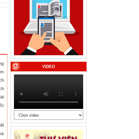
ng
VIDEO
êm
ch
ch
ài
ốc
ết
hà