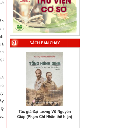
nh
ên
an
nh
SÁCH BÁN CHẠY
uá
nh
ệt
uá
hế
uy
ày
lý
; Người
Tác giả Đại tướng Võ Nguyên
Tác giả TS. Ngô Đông Hải 
ệc
i hiệu
Giáp (Phạm Chí Nhân thể hiện)
PGS.TS. Vũ Trọng Lâm (Đồng
Thủy
biên)
1. Bác Hồ ở Pháp. Tác giả: