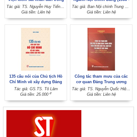
giai đoạn phát triển mới
2026), chung sức, đồng lòng
Tác giả: TS. Nguyễn Huy Tiến (Chủ biên) (Viện Kiểm sát nhân dân tối cao)
Tác giả: Ban Nội chính Trung ương
cùng đất nước vững bước tiến
Giá tiền: Liên hệ
Giá tiền: Liên hệ
vào kỷ nguyên mới
135 câu nói của Chủ tịch Hồ
Công tác tham mưu của các
Chí Minh về xây dựng Đảng
cơ quan Đảng Trung ương
Cộng sản Việt Nam (Xuất bản
trên lĩnh vực kiểm tra, giám
Tác giả: GS.TS. Tô Lâm
Tác giả: TS. Nguyễn Quốc Hiệp (Chủ biên)
lần thứ ba, có bổ sung)
sát, thi hành kỷ luật đảng qua
đ
Giá tiền: 25.000
Giá tiền: Liên hệ
gần 40 năm thực hiện công
cuộc đổi mới