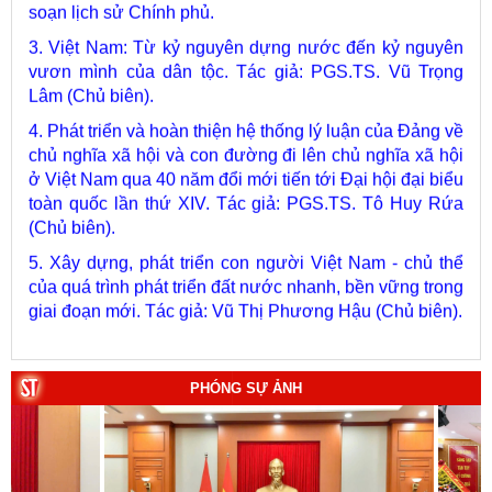
3. Việt Nam: Từ kỷ nguyên dựng nước đến kỷ nguyên
vươn mình của dân tộc. Tác giả: PGS.TS. Vũ Trọng
Lâm (Chủ biên).
4. Phát triển và hoàn thiện hệ thống lý luận của Đảng về
chủ nghĩa xã hội và con đường đi lên chủ nghĩa xã hội
ở Việt Nam qua 40 năm đổi mới tiến tới Đại hội đại biểu
toàn quốc lần thứ XIV. Tác giả: PGS.TS. Tô Huy Rứa
(Chủ biên).
5. Xây dựng, phát triển con người Việt Nam - chủ thể
của quá trình phát triển đất nước nhanh, bền vững trong
giai đoạn mới. Tác giả: Vũ Thị Phương Hậu (Chủ biên).
6. Kết hợp chặt chẽ, hài hòa giữa phát triển văn hóa với
phát triển kinh tế, chính trị, xã hội. Tác giả: PGS.TS. Vũ
Văn Phúc (Chủ biên).
PHÓNG SỰ ẢNH
7. Chủ quyền của Việt Nam ở Hoàng Sa, Trường Sa
giai đoạn 1884 - 1975: Thực trạng khai thác và quản lý.
Tác giả: Thượng tướng, PGS.TS. Trần Quốc Tỏ (Chủ
biên).