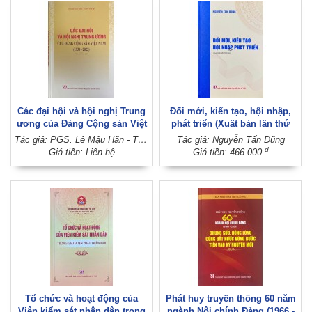
Các đại hội và hội nghị Trung
Đổi mới, kiến tạo, hội nhập,
ương của Đảng Cộng sản Việt
phát triển (Xuất bản lần thứ
Nam (1930 - 2025)
hai)
Tác giả: PGS. Lê Mậu Hãn - TS. Võ Văn Bé
Tác giả: Nguyễn Tấn Dũng
đ
Giá tiền: Liên hệ
Giá tiền: 466.000
Tổ chức và hoạt động của
Phát huy truyền thống 60 năm
Viện kiểm sát nhân dân trong
ngành Nội chính Đảng (1966 -