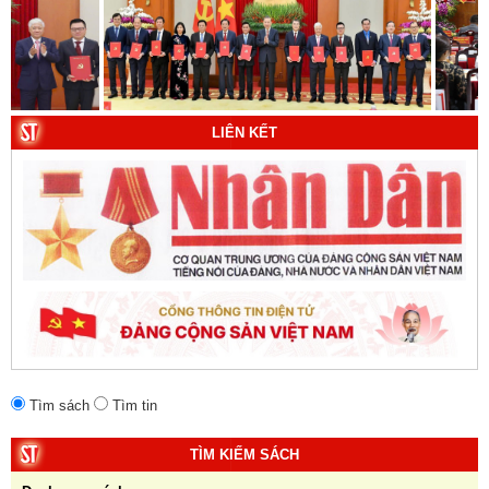
8. Hà Nội - Thành phố Hồ Chí Minh: Dấu ấn lịch sử qua
từng khoảnh khắc (Song ngữ Việt - Anh). Tác giả: Tập
thể tác giả.
9. Đường Hồ Chí Minh trên biển - Bản hùng ca bất diệt
của dân tộc Việt Nam. Tác giả: TS. Vũ Trọng Hùng
LIÊN KẾT
(Viện Lịch sử Đảng).
10. Một vành đai, một con đường: Hành trình dài của
Trung Quốc đến năm 2049 (Sách tham khảo).
Tác
giả:
Michael H. Glantz, Robert J. Ross và Gavin G.
Daugherty (Đồng tác giả).
Tìm sách
Tìm tin
TÌM KIẾM SÁCH