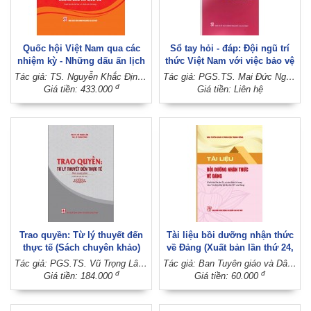
Quốc hội Việt Nam qua các
Sổ tay hỏi - đáp: Đội ngũ trí
nhiệm kỳ - Những dấu ấn lịch
thức Việt Nam với việc bảo vệ
sử (Xuất bản lần thứ hai, có
nền tảng tư tưởng của Đảng,
Tác giả: TS. Nguyễn Khắc Định - PGS.TS. Vũ Trọng Lâm (Đồng chủ biên)
Tác giả: PGS.TS. Mai Đức Ngọc (Chủ biên)
chỉnh sửa, bổ sung)
đấu tranh phản bác các quan
đ
Giá tiền: 433.000
Giá tiền: Liên hệ
điểm sai trái, thù địch hiện
nay (Tài liệu tham khảo, lưu
hành nội bộ)
Trao quyền: Từ lý thuyết đến
Tài liệu bồi dưỡng nhận thức
thực tế (Sách chuyên khảo)
về Đảng (Xuất bản lần thứ 24,
(Xuất bản lần thứ hai)
có sửa chữa, bổ sung theo
Tác giả: PGS.TS. Vũ Trọng Lâm - ThS. Lê Thanh Tùng
Tác giả: Ban Tuyên giáo và Dân vận Trung ương
Văn kiện Đại hội lần thứ XIV
đ
đ
Giá tiền: 184.000
Giá tiền: 60.000
của Đảng)