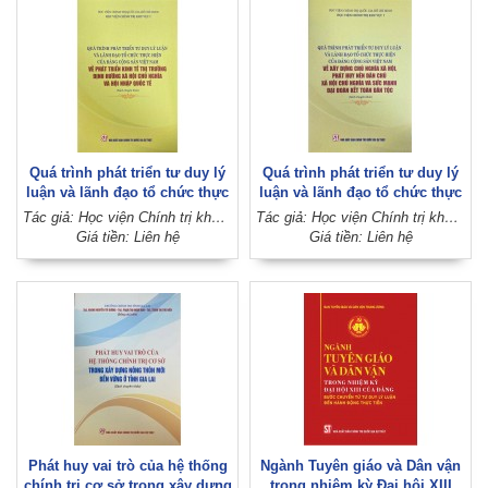
Quá trình phát triển tư duy lý
Quá trình phát triển tư duy lý
luận và lãnh đạo tổ chức thực
luận và lãnh đạo tổ chức thực
hiện của Đảng Cộng sản Việt
hiện của Đảng Cộng sản Việt
Tác giả: Học viện Chính trị khu vực I (Học viện Chính trị quốc gia Hồ Chí Minh)
Tác giả: Học viện Chính trị khu vực I (Học viện Chính trị quốc gia Hồ Chí Minh)
Nam về phát triển kinh tế thị
Nam về xây dựng chủ nghĩa xã
Giá tiền: Liên hệ
Giá tiền: Liên hệ
trường định hướng xã hội chủ
hội, phát huy nền dân chủ xã
nghĩa và hội nhập quốc tế
hội chủ nghĩa và sức mạnh
(Sách chuyên khảo)
đại đoàn kết toàn dân tộc
(Sách chuyên khảo)
Phát huy vai trò của hệ thống
Ngành Tuyên giáo và Dân vận
chính trị cơ sở trong xây dựng
trong nhiệm kỳ Đại hội XIII