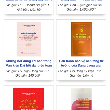
nông thôn mới bền vững ở
của Đảng: Bước chuyển từ tư
Tác giả: ThS. Hoàng Nguyễn Trí Dương - ThS. Phạm Thị Nhâm Anh - ThS. Trịnh Thị Thu Hiền (Đồng chủ biên)
Tác giả: Ban Tuyên giáo và Dân vận Trung ương
tỉnh Gia Lai (Sách chuyên
duy lý luận đến hành động
đ
Giá tiền: Liên hệ
Giá tiền: 1.000.000
khảo)
thực tiễn
Những nội dung cơ bản trong
Đấu tranh bảo vệ nền tảng tư
Văn kiện Đại hội đại biểu toàn
tưởng của Đảng trong giai
quốc lần thứ XIV của Đảng -
đoạn mới
Tác giả: TS. Ngô Đông Hải - PGS.TS. Vũ Trọng Lâm (Đồng chủ biên)
Tác giả: Hội đồng Lý luận Trung ương
Hỏi và đáp
đ
Giá tiền: 140.000
Giá tiền: Liên hệ