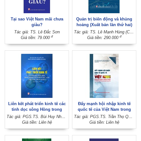
Tại sao Việt Nam mãi chưa
Quản trị biến động và khủng
giàu?
hoảng (Xuất bản lần thứ hai)
Tác giả: TS. Lê Đắc Sơn
Tác giả: TS. Lê Mạnh Hùng (Chủ biên)
đ
đ
Giá tiền: 79.000
Giá tiền: 290.000
Liên kết phát triển kinh tế các
Đẩy mạnh hội nhập kinh tế
tỉnh dọc sông Hồng trong
quốc tế của Việt Nam trong
hành lang kinh tế Bắc - Nam
bối cảnh mới: Từ góc nhìn
Tác giả: PGS.TS. Bùi Huy Nhượng (Chủ biên)
Tác giả: PGS.TS. Trần Thọ Quang, PGS.TS. Phạm Quốc Thành, TS. Nguyễn Đức Thọ, TS. Nguyễn Thị Thanh Vân (Đồng chủ biên)
(Việt Nam - Trung Quốc) (Sách
ngoại giao kinh tế (Sách
Giá tiền: Liên hệ
Giá tiền: Liên hệ
chuyên khảo)
chuyên khảo)