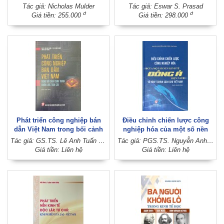
tế như một công cụ chiến
biến đổi tiền tệ và tài chính
Tác giả: Nicholas Mulder
Tác giả: Eswar S. Prasad
tranh hiện đại (Sách tham
như thế nào (Xuất bản lần thứ
đ
đ
Giá tiền: 255.000
Giá tiền: 298.000
khảo, xuất bản lần thứ ba)
hai)
Phát triển công nghiệp bán
Điều chỉnh chiến lược công
dẫn Việt Nam trong bối cảnh
nghiệp hóa của một số nền
cạnh tranh chiến lược toàn
kinh tế Đông Á hiện nay và
Tác giả: GS.TS. Lê Anh Tuấn - TS. Hà Huy Ngọc (Đồng chủ biên)
Tác giả: PGS.TS. Nguyễn Anh Tuấn (Chủ biên)
cầu (Sách chuyên khảo)
hàm ý chính sách cho Việt
Giá tiền: Liên hệ
Giá tiền: Liên hệ
Nam (Sách chuyên khảo)