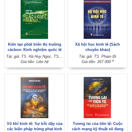
Kiến tạo phát triển thị trường
Xã hội học kinh tế (Sách
cácbon: Kinh nghiệm quốc tế
chuyên khảo)
và lộ trình cho Việt Nam (Sách
Tác giả: TS. Hà Huy Ngọc, TS. Nguyễn Thị Liễu, TS. Đào Minh Trang (Đồng chủ biên) (Viện Kinh tế Việt Nam và thế giới)
Tác giả: TS. Phạm Đi
chuyên khảo)
đ
Giá tiền: Liên hệ
Giá tiền: 267.000
Vũ khí kinh tế: Sự trỗi dậy của
Tương lai của tiền tệ: Cuộc
các biện pháp trừng phạt kinh
cách mạng kỹ thuật số đang