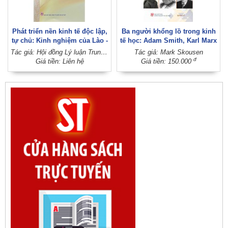
Phát triển nền kinh tế độc lập,
Ba người khổng lồ trong kinh
tự chủ: Kinh nghiệm của Lào -
tế học: Adam Smith, Karl Marx
Việt Nam
và John Maynard Keynes
Tác giả: Hội đồng Lý luận Trung ương
Tác giả: Mark Skousen
đ
Giá tiền: Liên hệ
Giá tiền: 150.000