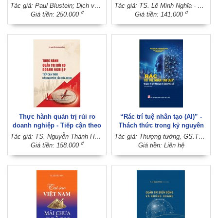
tương lai (Sách tham khảo,
chuyên khảo)
Tác giả: Paul Blustein; Dịch và hiệu đính: Lê Tùng, Trọng Minh
Tác giả: TS. Lê Minh Nghĩa - PGS.TS. Nghiêm Thị Thà (Đồng chủ biên)
xuất bản lần thứ hai)
đ
đ
Giá tiền: 250.000
Giá tiền: 141.000
Thực hành quản trị rủi ro
“Rác trí tuệ nhân tạo (AI)” -
doanh nghiệp - Tiếp cận theo
Thách thức trong kỷ nguyên
các nguyên tắc của OECD
số (Sách chuyên khảo)
Tác giả: TS. Nguyễn Thành Hưởng
Tác giả: Thượng tướng, GS.TS. Nguyễn Văn Thành - Thiếu tá, ThS. Cù Xuân Vũ (Đồng chủ biên)
đ
Giá tiền: 158.000
Giá tiền: Liên hệ