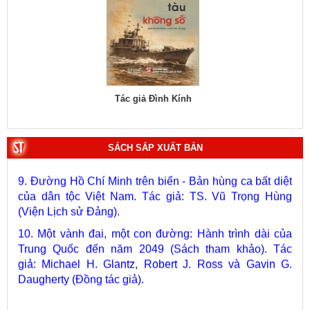
phát triển kinh tế, chính trị, xã hội. Tác giả: PGS.TS. Vũ
Văn Phúc (Chủ biên).
7. Chủ quyền của Việt Nam ở Hoàng Sa, Trường Sa
giai đoạn 1884 - 1975: Thực trạng khai thác và quản lý.
Tác giả: Thượng tướng, PGS.TS. Trần Quốc Tỏ (Chủ
biên).
Tác giả PGS.TS. Nguyễn Trường Lịch
Tá
8. Hà Nội - Thành phố Hồ Chí Minh: Dấu ấn lịch sử qua
từng khoảnh khắc (Song ngữ Việt - Anh). Tác giả: Tập
thể tác giả.
SÁCH SẮP XUẤT BẢN
9. Đường Hồ Chí Minh trên biển - Bản hùng ca bất diệt
của dân tộc Việt Nam. Tác giả: TS. Vũ Trọng Hùng
(Viện Lịch sử Đảng).
10. Một vành đai, một con đường: Hành trình dài của
Trung Quốc đến năm 2049 (Sách tham khảo).
Tác
giả:
Michael H. Glantz, Robert J. Ross và Gavin G.
Daugherty (Đồng tác giả).