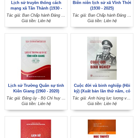
Lịch sử truyền thống cách
Biên niên lịch sử xã Vĩnh Thới
mạng xã Tân Thành (1930 -
(1930 - 2025)
2025)
Tác giả: Ban Chấp hành Đảng bộ xã Tân Thành (Đảng bộ huyện Lai Vung, tỉnh Đồng Tháp)
Tác giả: Ban Chấp hành Đảng bộ xã Vĩnh Thới (Đảng bộ huyện Lai Vung, tỉnh Đồng Tháp)
Giá tiền: Liên hệ
Giá tiền: Liên hệ
Lịch sử Trường Quân sự tỉnh
Cuộc đời và binh nghiệp (Hồi
Kiên Giang (1960 - 2020)
ký) (Xuất bản lần thứ năm, có
sửa chữa, bổ sung)
Tác giả: Đảng ủy - Bộ Chỉ huy quân sự tỉnh Kiên Giang
Tác giả: Anh hùng lực lượng vũ trang nhân dân, Thiếu tướng Trần Ngọc Thổ
Giá tiền: Liên hệ
Giá tiền: Liên hệ