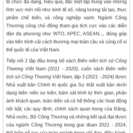
tổ chức đa dạng, hiệu quả, đặc biệt tập trung vào những
lĩnh vực mới nổi như kinh tế số, năng lượng tái tạo, thực
phẩm chế biến, và công nghiệp xanh. Ngành Công
Thương cũng chủ động tham gia tích cực vào các diễn
đàn đa phương như WTO, APEC, ASEAN..., đóng góp
vào tiến trình cải cách thương mại toàn cầu và củng cố vị
thế quốc tế của Việt Nam.
Tiếp nối 2 tập đầu trong bộ sách
Biên niên lịch sử Công
Thương Việt Nam (2011 - 2020),
cuốn sách
Biên niên
lịch sử Công Thương Việt Nam, tập 3 (2021 - 2024)
được
Nhà xuất bản Chính trị quốc gia Sự thật xuất bản dưới
dạng biên niên sự kiện, bám sát trình tự thời gian, phản
ánh khách quan, toàn diện và có hệ thống các hoạt động
nổi bật; các quy định, chính sách quan trọng của Đảng,
Nhà nước, Bộ Công Thương và những kết quả đạt được
của ngành Công Thương trong giai đoạn 2021 - 2024,
thể hiện nỗ lực của toàn ngành trong chỉ đạo, điều hành,