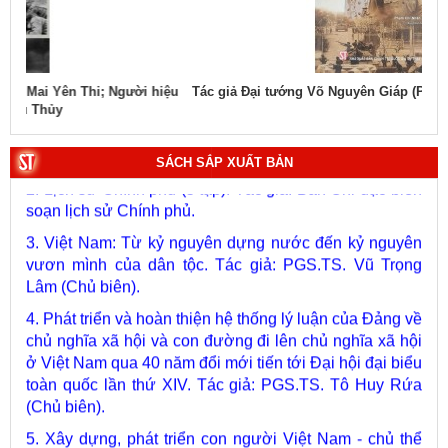
hiệu
Tác giả Đại tướng Võ Nguyên Giáp (Phạm Chí Nhân thể hiện)
Tác
1. Bác Hồ ở Pháp. Tác giả: Bảo tàng Hồ Chí Minh.
2. Lịch sử Chính phủ (5 tập). Tác giả: Ban Chỉ đạo biên
SÁCH SẮP XUẤT BẢN
soạn lịch sử Chính phủ.
3. Việt Nam: Từ kỷ nguyên dựng nước đến kỷ nguyên
vươn mình của dân tộc. Tác giả: PGS.TS. Vũ Trọng
Lâm (Chủ biên).
4. Phát triển và hoàn thiện hệ thống lý luận của Đảng về
chủ nghĩa xã hội và con đường đi lên chủ nghĩa xã hội
ở Việt Nam qua 40 năm đổi mới tiến tới Đại hội đại biểu
toàn quốc lần thứ XIV. Tác giả: PGS.TS. Tô Huy Rứa
(Chủ biên).
5. Xây dựng, phát triển con người Việt Nam - chủ thể
của quá trình phát triển đất nước nhanh, bền vững trong