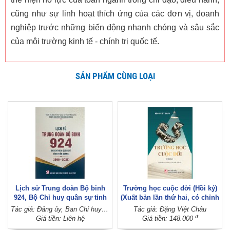
cũng như sự linh hoạt thích ứng của các đơn vị, doanh
nghiệp trước những biến động nhanh chóng và sâu sắc
của môi trường kinh tế - chính trị quốc tế.
SẢN PHẨM CÙNG LOẠI
Lịch sử Trung đoàn Bộ binh
Trường học cuộc đời (Hồi ký)
924, Bộ Chỉ huy quân sự tỉnh
(Xuất bản lần thứ hai, có chỉnh
Tiền Giang (1988 - 2025)
sửa, bổ sung)
Tác giả: Đảng ủy, Ban Chỉ huy Trung đoàn Bộ binh 924 (Đảng ủy, Bộ Chỉ huy quân sự tỉnh Tiền Giang)
Tác giả: Đặng Việt Châu
đ
Giá tiền: Liên hệ
Giá tiền: 148.000