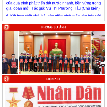
giai đoạn mới. Tác giả: Vũ Thị Phương Hậu (Chủ biên).
6. Kết hợp chặt chẽ, hài hòa giữa phát triển văn hóa với
phát triển kinh tế, chính trị, xã hội. Tác giả: PGS.TS. Vũ
Văn Phúc (Chủ biên).
7. Chủ quyền của Việt Nam ở Hoàng Sa, Trường Sa
PHÓNG SỰ ẢNH
giai đoạn 1884 - 1975: Thực trạng khai thác và quản lý.
Tác giả: Thượng tướng, PGS.TS. Trần Quốc Tỏ (Chủ
biên).
8. Hà Nội - Thành phố Hồ Chí Minh: Dấu ấn lịch sử qua
từng khoảnh khắc (Song ngữ Việt - Anh). Tác giả: Tập
thể tác giả.
9. Đường Hồ Chí Minh trên biển - Bản hùng ca bất diệt
của dân tộc Việt Nam. Tác giả: TS. Vũ Trọng Hùng
(Viện Lịch sử Đảng).
LIÊN KẾT
10. Một vành đai, một con đường: Hành trình dài của
Trung Quốc đến năm 2049 (Sách tham khảo).
Tác
giả:
Michael H. Glantz, Robert J. Ross và Gavin G.
Daugherty (Đồng tác giả).