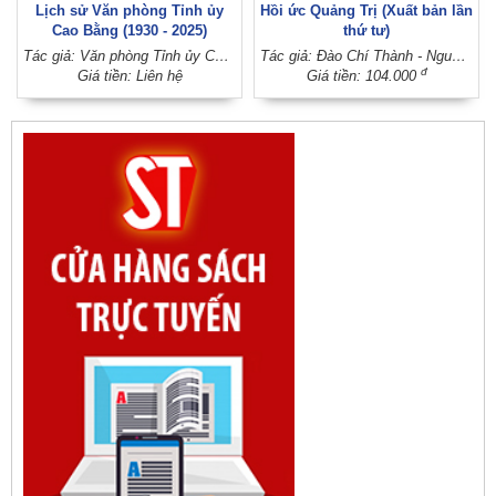
Lịch sử Văn phòng Tỉnh ủy
Hồi ức Quảng Trị (Xuất bản lần
Cao Bằng (1930 - 2025)
thứ tư)
Tác giả: Văn phòng Tỉnh ủy Cao Bằng (Ban Chấp hành Đảng bộ tỉnh Cao Bằng)
Tác giả: Đào Chí Thành - Nguyễn Thanh Quang; Sưu tầm và biên soạn: Nguyễn Thụy Kha
đ
Giá tiền: Liên hệ
Giá tiền: 104.000