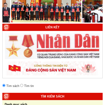
thể tác giả.
9. Đường Hồ Chí Minh trên biển - Bản hùng ca bất diệt
của dân tộc Việt Nam. Tác giả: TS. Vũ Trọng Hùng
(Viện Lịch sử Đảng).
LIÊN KẾT
10. Một vành đai, một con đường: Hành trình dài của
Trung Quốc đến năm 2049 (Sách tham khảo).
Tác
giả:
Michael H. Glantz, Robert J. Ross và Gavin G.
Daugherty (Đồng tác giả).
Tìm sách
Tìm tin
TÌM KIẾM SÁCH
Danh mục sách