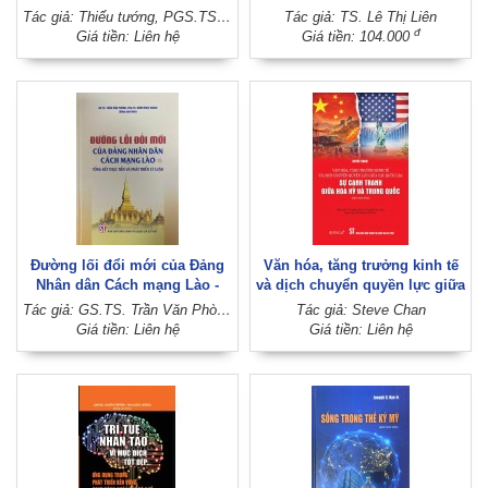
Tác động và hàm ý chính sách
một số nước Đông Nam Á và
Tác giả: Thiếu tướng, PGS.TS. Nguyễn Đức Lợi (Chủ biên)
Tác giả: TS. Lê Thị Liên
của Việt Nam (Sách chuyên
hàm ý cho Việt Nam
đ
Giá tiền: Liên hệ
Giá tiền: 104.000
khảo)
Đường lối đổi mới của Đảng
Văn hóa, tăng trưởng kinh tế
Nhân dân Cách mạng Lào -
và dịch chuyển quyền lực giữa
Tổng kết thực tiễn và phát
các quốc gia: Sự cạnh tranh
Tác giả: GS.TS. Trần Văn Phòng, PGS.TS. Đinh Ngọc Giang (Đồng chủ biên)
Tác giả: Steve Chan
triển lý luận
giữa Hoa Kỳ và Trung Quốc
Giá tiền: Liên hệ
Giá tiền: Liên hệ
(Sách tham khảo)