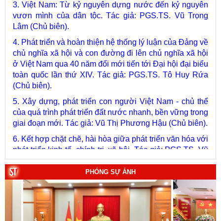
vươn mình của dân tộc. Tác giả: PGS.TS. Vũ Trọng
Lâm (Chủ biên).
4. Phát triển và hoàn thiện hệ thống lý luận của Đảng về
chủ nghĩa xã hội và con đường đi lên chủ nghĩa xã hội
ở Việt Nam qua 40 năm đổi mới tiến tới Đại hội đại biểu
toàn quốc lần thứ XIV. Tác giả: PGS.TS. Tô Huy Rứa
(Chủ biên).
5. Xây dựng, phát triển con người Việt Nam - chủ thể
của quá trình phát triển đất nước nhanh, bền vững trong
giai đoạn mới. Tác giả: Vũ Thị Phương Hậu (Chủ biên).
6. Kết hợp chặt chẽ, hài hòa giữa phát triển văn hóa với
phát triển kinh tế, chính trị, xã hội. Tác giả: PGS.TS. Vũ
Văn Phúc (Chủ biên).
7. Chủ quyền của Việt Nam ở Hoàng Sa, Trường Sa
giai đoạn 1884 - 1975: Thực trạng khai thác và quản lý.
PHÓNG SỰ ẢNH
Tác giả: Thượng tướng, PGS.TS. Trần Quốc Tỏ (Chủ
biên).
8. Hà Nội - Thành phố Hồ Chí Minh: Dấu ấn lịch sử qua
từng khoảnh khắc (Song ngữ Việt - Anh). Tác giả: Tập