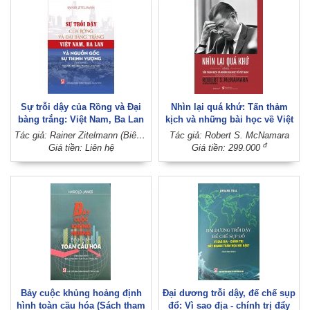
Sự trỗi dậy của Rồng và Đại
Nhìn lại quá khứ: Tấn thảm
bàng trắng: Việt Nam, Ba Lan
kịch và những bài học về Việt
và nguồn gốc sự thịnh vượng
Nam
Tác giả: Rainer Zitelmann (Biên dịch - Hiệu đính: Thu Thủy - Chu Ngân)
Tác giả: Robert S. McNamara
(Sách tham khảo)
đ
Giá tiền: Liên hệ
Giá tiền: 299.000
Bảy cuộc khủng hoảng định
Đại dương trỗi dậy, đế chế sụp
hình toàn cầu hóa (Sách tham
đổ: Vì sao địa - chính trị đẩy