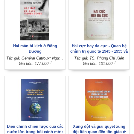
Hai màn bi kịch ở Đông
Hai cực hay đa cực - Quan hệ
Dương
chính trị quốc tế 1945 - 1955 và
tác động tới cách mạng Việt
Tác giả: Général Catroux; Người dịch: Mai Yên Thi; Người hiệu đính: Trịnh Thị Thu Thủy
Tác giả: TS. Phùng Chí Kiên
Nam (Sách chuyên khảo) (Xuất
đ
đ
Giá tiền: 177.000
Giá tiền: 101.000
bản lần thứ hai)
Điều chỉnh chiến lược của các
Xung đột và giải quyết xung
nước lớn trong bối cảnh mới:
đột liên quan đến tôn giáo ở