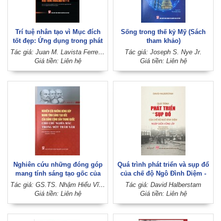
Trí tuệ nhân tạo vì Mục đích
Sống trong thế kỷ Mỹ (Sách
tốt đẹp: Ứng dụng trong phát
tham khảo)
triển bền vững, hoạt động
Tác giả: Juan M. Lavista Ferres - William B. Weeks (Đồng chủ biên)
Tác giả: Joseph S. Nye Jr.
nhân đạo và y tế
Giá tiền: Liên hệ
Giá tiền: Liên hệ
Nghiên cứu những đóng góp
Quá trình phát triển và sụp đổ
mang tính sáng tạo gốc của
của chế độ Ngô Đình Diệm -
Đảng Cộng sản Trung Quốc
Ngập giữa vũng lầy
Tác giả: GS.TS. Nhậm Hiểu Vĩ; Dịch giả: Diêm Kiệt Hoa, Vương Thục Hội, Quốc Tri Phi, Trương Mậu Du, Âu Việt Hưng
Tác giả: David Halberstam
cho chủ nghĩa Mác trong một
Giá tiền: Liên hệ
Giá tiền: Liên hệ
trăm năm