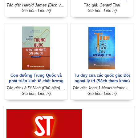
khảo)
nhanh thảm họa khí hậu?
Tác giả: Harold James (Dịch và hiệu đính: Tuấn Trung - Thoan Thu)
Tác giả: Gerard Toal
(Sách tham khảo)
Giá tiền: Liên hệ
Giá tiền: Liên hệ
Con đường Trung Quốc và
Tư duy của các quốc gia: Đối
phát triển kinh tế chất lượng
ngoại lý trí (Sách tham khảo)
cao (Sách tham khảo)
Tác giả: Lệ Dĩ Ninh (Chủ biên) - Trình Chí Cường (Phó Chủ biên) - Triệu Thu Vận (Trợ lý Chủ biên)
Tác giả: John J.Mearsheimer - Sebastian Rosato
Giá tiền: Liên hệ
Giá tiền: Liên hệ