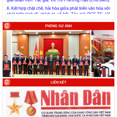
Văn Phúc (Chủ biên).
7. Chủ quyền của Việt Nam ở Hoàng Sa, Trường Sa
giai đoạn 1884 - 1975: Thực trạng khai thác và quản lý.
Tác giả: Thượng tướng, PGS.TS. Trần Quốc Tỏ (Chủ
biên).
PHÓNG SỰ ẢNH
8. Hà Nội - Thành phố Hồ Chí Minh: Dấu ấn lịch sử qua
từng khoảnh khắc (Song ngữ Việt - Anh). Tác giả: Tập
thể tác giả.
9. Đường Hồ Chí Minh trên biển - Bản hùng ca bất diệt
của dân tộc Việt Nam. Tác giả: TS. Vũ Trọng Hùng
(Viện Lịch sử Đảng).
10. Một vành đai, một con đường: Hành trình dài của
Trung Quốc đến năm 2049 (Sách tham khảo).
Tác
LIÊN KẾT
giả:
Michael H. Glantz, Robert J. Ross và Gavin G.
Daugherty (Đồng tác giả).