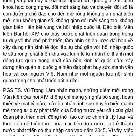
thông và phát huy tối đa mọi nguồn lực quốc gia, xác định
khoa học, công nghệ, đổi mới sáng tạo và chuyển đổi số là
con đường chủ đạo cho đến mở rộng không gian phát triển
mới như không gian số, không gian đổi mới sáng tạo, không
gian biển, liên kết vùng và hội nhập quốc tế. Đặc biệt, Văn
kiện Đại hội XIV cho thấy bước phát triển quan trọng trong
tư duy về thể chế phát triển, tầm nhìn chiến lược dài hạn về
xây dựng nền kinh tế độc lập, tự chủ gắn với hội nhập quốc
tế sâu rộng; phát triển khu vực kinh tế tư nhân trở thành một
động lực quan trọng nhất của nền kinh tế quốc dân; xây
dựng nền quản trị quốc gia hiện đại; phát huy sức mạnh văn
hóa và con người Việt Nam như một nguồn lực nội sinh
quan trọng cho phát triển đất nước.
PGS.TS. Vũ Trọng Lâm nhấn mạnh, những điểm mới trong
Văn kiện Đại hội XIV không chỉ mang ý nghĩa bổ sung, hoàn
thiện về mặt lý luận, mà còn phản ánh sự chuyển biến mạnh
mẽ trong tư duy phát triển của Đảng trước yêu cầu của giai
đoạn phát triển mới, đồng thời tạo cơ sở chính trị, lý luận và
thực tiễn để hiện thực hóa mục tiêu đưa nước ta trở thành
nước phát triển có thu nhập cao vào năm 2045. Vì vậy, việc