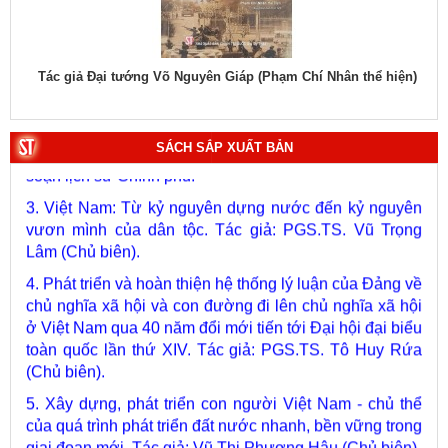
1. Bác Hồ ở Pháp. Tác giả: Bảo tàng Hồ Chí Minh.
hiệu
Tác giả Đại tướng Võ Nguyên Giáp (Phạm Chí Nhân thể hiện)
Tác
2. Lịch sử Chính phủ (5 tập). Tác giả: Ban Chỉ đạo biên
soạn lịch sử Chính phủ.
3. Việt Nam: Từ kỷ nguyên dựng nước đến kỷ nguyên
SÁCH SẮP XUẤT BẢN
vươn mình của dân tộc. Tác giả: PGS.TS. Vũ Trọng
Lâm (Chủ biên).
4. Phát triển và hoàn thiện hệ thống lý luận của Đảng về
chủ nghĩa xã hội và con đường đi lên chủ nghĩa xã hội
ở Việt Nam qua 40 năm đổi mới tiến tới Đại hội đại biểu
toàn quốc lần thứ XIV. Tác giả: PGS.TS. Tô Huy Rứa
(Chủ biên).
5. Xây dựng, phát triển con người Việt Nam - chủ thể
của quá trình phát triển đất nước nhanh, bền vững trong
giai đoạn mới. Tác giả: Vũ Thị Phương Hậu (Chủ biên).
6. Kết hợp chặt chẽ, hài hòa giữa phát triển văn hóa với
phát triển kinh tế, chính trị, xã hội. Tác giả: PGS.TS. Vũ