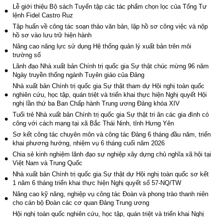
Lễ giới thiệu Bộ sách Tuyển tập các tác phẩm chọn lọc của Tổng Tư
lệnh Fidel Castro Ruz
Tập huấn về công tác soạn thảo văn bản, lập hồ sơ công việc và nộp
hồ sơ vào lưu trữ hiện hành
Nâng cao năng lực sử dụng Hệ thống quản lý xuất bản trên môi
trường số
Lãnh đạo Nhà xuất bản Chính trị quốc gia Sự thật chúc mừng 96 năm
Ngày truyền thống ngành Tuyên giáo của Đảng
Nhà xuất bản Chính trị quốc gia Sự thật tham dự Hội nghị toàn quốc
nghiên cứu, học tập, quán triệt và triển khai thực hiện Nghị quyết Hội
nghị lần thứ ba Ban Chấp hành Trung ương Đảng khóa XIV
Tuổi trẻ Nhà xuất bản Chính trị quốc gia Sự thật tri ân các gia đình có
công với cách mạng tại xã Bắc Thái Ninh, tỉnh Hưng Yên
Sơ kết công tác chuyên môn và công tác Đảng 6 tháng đầu năm, triển
khai phương hướng, nhiệm vụ 6 tháng cuối năm 2026
Chia sẻ kinh nghiệm lãnh đạo sự nghiệp xây dựng chủ nghĩa xã hội tại
Việt Nam và Trung Quốc
Nhà xuất bản Chính trị quốc gia Sự thật dự Hội nghị toàn quốc sơ kết
1 năm 6 tháng triển khai thực hiện Nghị quyết số 57-NQ/TW
Nâng cao kỹ năng, nghiệp vụ công tác Đoàn và phong trào thanh niên
cho cán bộ Đoàn các cơ quan Đảng Trung ương
Hội nghị toàn quốc nghiên cứu, học tập, quán triệt và triển khai Nghị