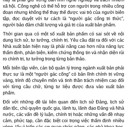
xã hội. Công nghệ có thể hỗ trợ con người trong nhiều công
đoạn nhưng không thể thay thế được vai trò của người biên
tập, đọc duyệt với tư cách là “người gác cổng tri thức”,
người bảo đảm chất lượng và giá trị của xuất bản phẩm.
Thời gian qua có một số xuất bản phẩm có sai sót về nội
dung lịch sử, tư tưởng, chính trị. Yêu cầu đặt ra đối với các
Nhà xuất bản hiện nay là phải nâng cao hơn nữa năng lực
thẩm định, phản biện, kiểm chứng thông tin và nhận diện rủi
ro chính trị, tư tưởng trong từng bản thảo.
Mỗi biên tập viên, cán bộ quản lý trong ngành xuất bản phải
thực sự là một “người gác cổng” có bản lĩnh chính trị vững
vàng, trình độ chuyên môn và tinh thần trách nhiệm cao đối
với từng câu chữ, từng tư liệu được đưa vào xuất bản
phẩm.
Đối với những đề tài liên quan đến lịch sử Đảng, lịch sử
dân tộc, chủ quyền quốc gia, lãnh tụ, lãnh đạo Đảng và Nhà
nước, các vấn đề lý luận, chính trị hoặc những vấn đề nhạy
cảm, phức tạp, cần đặc biệt coi trọng việc thẩm định nhiều
vòng, lấy ý kiến các cơ quan chức năng, các nhà khoa học,