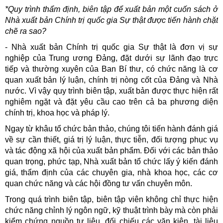
*Quy trình thẩm định, biên tập để xuất bản một cuốn sách ở
Nhà xuất bản Chính trị quốc gia Sự thật được tiến hành chặt
chẽ ra sao?
- Nhà xuất bản Chính trị quốc gia Sự thật là đơn vị sự
nghiệp của Trung ương Đảng, đặt dưới sự lãnh đạo trực
tiếp và thường xuyên của Ban Bí thư, có chức năng là cơ
quan xuất bản lý luận, chính trị nòng cốt của Đảng và Nhà
nước. Vì vậy quy trình biên tập, xuất bản được thực hiện rất
nghiêm ngặt và đặt yêu cầu cao trên cả ba phương diện
chính trị, khoa học và pháp lý.
Ngay từ khâu tổ chức bản thảo, chúng tôi tiến hành đánh giá
về sự cần thiết, giá trị lý luận, thực tiễn, đối tượng phục vụ
và tác động xã hội của xuất bản phẩm. Đối với các bản thảo
quan trọng, phức tạp, Nhà xuất bản tổ chức lấy ý kiến đánh
giá, thẩm định của các chuyên gia, nhà khoa học, các cơ
quan chức năng và các hội đồng tư vấn chuyên môn.
Trong quá trình biên tập, biên tập viên không chỉ thực hiện
chức năng chỉnh lý ngôn ngữ, kỹ thuật trình bày mà còn phải
kiểm chứng nguồn tư liệu, đối chiếu các văn kiện, tài liệu