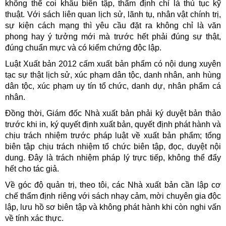
không thể coi khâu biên tập, thẩm định chỉ là thủ tục kỹ
thuật. Với sách liên quan lịch sử, lãnh tụ, nhân vật chính trị,
sự kiện cách mạng thì yêu cầu đặt ra không chỉ là văn
phong hay ý tưởng mới mà trước hết phải đúng sự thật,
đúng chuẩn mực và có kiểm chứng độc lập.
Luật Xuất bản 2012 cấm xuất bản phẩm có nội dung xuyên
tạc sự thật lịch sử, xúc phạm dân tộc, danh nhân, anh hùng
dân tộc, xúc phạm uy tín tổ chức, danh dự, nhân phẩm cá
nhân.
Đồng thời, Giám đốc Nhà xuất bản phải ký duyệt bản thảo
trước khi in, ký quyết định xuất bản, quyết định phát hành và
chịu trách nhiệm trước pháp luật về xuất bản phẩm; tổng
biên tập chịu trách nhiệm tổ chức biên tập, đọc, duyệt nội
dung. Đây là trách nhiệm pháp lý trực tiếp, không thể đẩy
hết cho tác giả.
Về góc độ quản trị, theo tôi, các Nhà xuất bản cần lập cơ
chế thẩm định riêng với sách nhạy cảm, mời chuyên gia độc
lập, lưu hồ sơ biên tập và không phát hành khi còn nghi vấn
về tính xác thực.