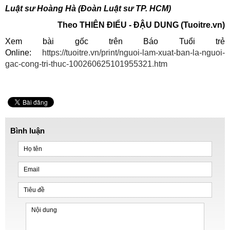
Luật sư Hoàng Hà (Đoàn Luật sư TP. HCM)
Theo
THIÊN ĐIỂU - ĐẬU DUNG (
Tuoitre.vn)
Xem bài gốc trên Báo Tuổi trẻ
Online:
https://tuoitre.vn/print/nguoi-lam-xuat-ban-la-nguoi-
gac-cong-tri-thuc-100260625101955321.htm
Bình luận