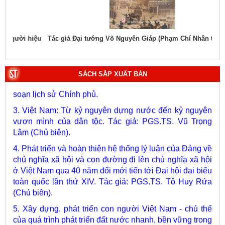
hiệu
Tác giả Đại tướng Võ Nguyên Giáp (Phạm Chí Nhân thể hiện)
Tác
1. Bác Hồ ở Pháp. Tác giả: Bảo tàng Hồ Chí Minh.
2. Lịch sử Chính phủ (5 tập). Tác giả: Ban Chỉ đạo biên
SÁCH SẮP XUẤT BẢN
soạn lịch sử Chính phủ.
3. Việt Nam: Từ kỷ nguyên dựng nước đến kỷ nguyên
vươn mình của dân tộc. Tác giả: PGS.TS. Vũ Trọng
Lâm (Chủ biên).
4. Phát triển và hoàn thiện hệ thống lý luận của Đảng về
chủ nghĩa xã hội và con đường đi lên chủ nghĩa xã hội
ở Việt Nam qua 40 năm đổi mới tiến tới Đại hội đại biểu
toàn quốc lần thứ XIV. Tác giả: PGS.TS. Tô Huy Rứa
(Chủ biên).
5. Xây dựng, phát triển con người Việt Nam - chủ thể
của quá trình phát triển đất nước nhanh, bền vững trong
giai đoạn mới. Tác giả: Vũ Thị Phương Hậu (Chủ biên).