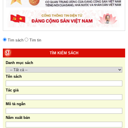
giả:
Michael H. Glantz, Robert J. Ross và Gavin G.
Daugherty (Đồng tác giả).
Tìm sách
Tìm tin
TÌM KIẾM SÁCH
Danh mục sách
Tên sách
Tác giả
Mô tả ngắn
Năm xuất bản