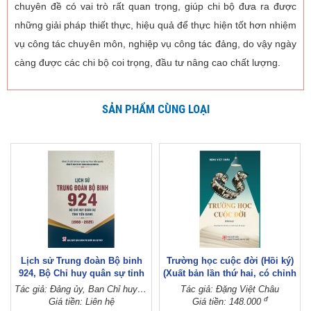
chuyên đề có vai trò rất quan trọng, giúp chi bộ đưa ra được
những giải pháp thiết thực, hiệu quả để thực hiện tốt hơn nhiệm
vụ công tác chuyên môn, nghiệp vụ công tác đảng, do vậy ngày
càng được các chi bộ coi trọng, đầu tư nâng cao chất lượng.
SẢN PHẨM CÙNG LOẠI
Lịch sử Trung đoàn Bộ binh
Trường học cuộc đời (Hồi ký)
924, Bộ Chỉ huy quân sự tỉnh
(Xuất bản lần thứ hai, có chỉnh
Tiền Giang (1988 - 2025)
sửa, bổ sung)
Tác giả: Đảng ủy, Ban Chỉ huy Trung đoàn Bộ binh 924 (Đảng ủy, Bộ Chỉ huy quân sự tỉnh Tiền Giang)
Tác giả: Đặng Việt Châu
đ
Giá tiền: Liên hệ
Giá tiền: 148.000