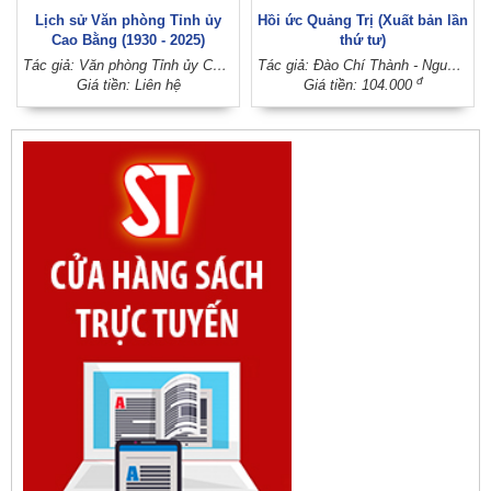
Lịch sử Văn phòng Tỉnh ủy
Hồi ức Quảng Trị (Xuất bản lần
Cao Bằng (1930 - 2025)
thứ tư)
Tác giả: Văn phòng Tỉnh ủy Cao Bằng (Ban Chấp hành Đảng bộ tỉnh Cao Bằng)
Tác giả: Đào Chí Thành - Nguyễn Thanh Quang; Sưu tầm và biên soạn: Nguyễn Thụy Kha
đ
Giá tiền: Liên hệ
Giá tiền: 104.000