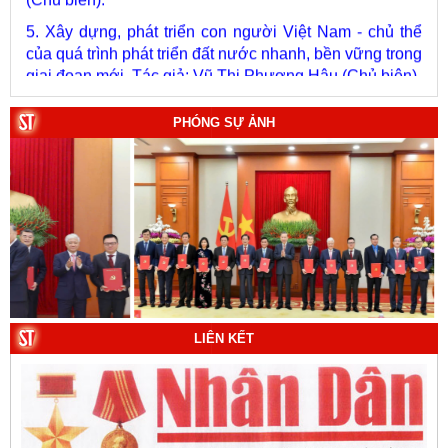
5. Xây dựng, phát triển con người Việt Nam - chủ thể
của quá trình phát triển đất nước nhanh, bền vững trong
giai đoạn mới. Tác giả: Vũ Thị Phương Hậu (Chủ biên).
6. Kết hợp chặt chẽ, hài hòa giữa phát triển văn hóa với
phát triển kinh tế, chính trị, xã hội. Tác giả: PGS.TS. Vũ
PHÓNG SỰ ẢNH
Văn Phúc (Chủ biên).
7. Chủ quyền của Việt Nam ở Hoàng Sa, Trường Sa
giai đoạn 1884 - 1975: Thực trạng khai thác và quản lý.
Tác giả: Thượng tướng, PGS.TS. Trần Quốc Tỏ (Chủ
biên).
8. Hà Nội - Thành phố Hồ Chí Minh: Dấu ấn lịch sử qua
từng khoảnh khắc (Song ngữ Việt - Anh). Tác giả: Tập
thể tác giả.
9. Đường Hồ Chí Minh trên biển - Bản hùng ca bất diệt
LIÊN KẾT
của dân tộc Việt Nam. Tác giả: TS. Vũ Trọng Hùng
(Viện Lịch sử Đảng).
10. Một vành đai, một con đường: Hành trình dài của
Trung Quốc đến năm 2049 (Sách tham khảo).
Tác