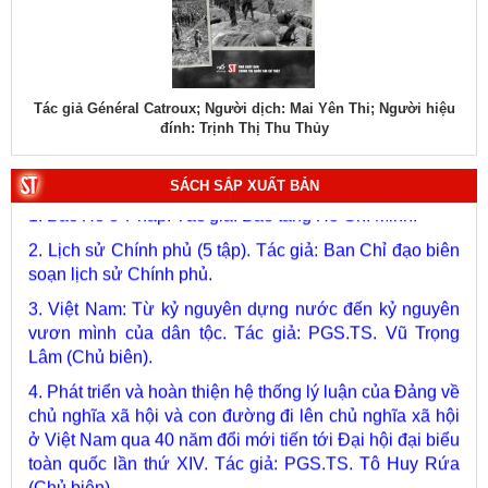
éral Catroux; Người dịch: Mai Yên Thi; Người hiệu
Tác giả Đại tướng
đính: Trịnh Thị Thu Thủy
1. Bác Hồ ở Pháp. Tác giả: Bảo tàng Hồ Chí Minh.
SÁCH SẮP XUẤT BẢN
2. Lịch sử Chính phủ (5 tập). Tác giả: Ban Chỉ đạo biên
soạn lịch sử Chính phủ.
3. Việt Nam: Từ kỷ nguyên dựng nước đến kỷ nguyên
vươn mình của dân tộc. Tác giả: PGS.TS. Vũ Trọng
Lâm (Chủ biên).
4. Phát triển và hoàn thiện hệ thống lý luận của Đảng về
chủ nghĩa xã hội và con đường đi lên chủ nghĩa xã hội
ở Việt Nam qua 40 năm đổi mới tiến tới Đại hội đại biểu
toàn quốc lần thứ XIV. Tác giả: PGS.TS. Tô Huy Rứa
(Chủ biên).