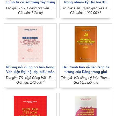
chính trị cơ sở trong xây dựng
trong nhiệm kỳ Đại hội XIII
nông thôn mới bền vững ở
của Đảng: Bước chuyển từ tư
Tác giả: ThS. Hoàng Nguyễn Trí Dương - ThS. Phạm Thị Nhâm Anh - ThS. Trịnh Thị Thu Hiền (Đồng chủ biên)
Tác giả: Ban Tuyên giáo và Dân vận Trung ương
tỉnh Gia Lai (Sách chuyên
duy lý luận đến hành động
đ
Giá tiền: Liên hệ
Giá tiền: 1.000.000
khảo)
thực tiễn
Những nội dung cơ bản trong
Đấu tranh bảo vệ nền tảng tư
Văn kiện Đại hội đại biểu toàn
tưởng của Đảng trong giai
quốc lần thứ XIV của Đảng -
đoạn mới
Tác giả: TS. Ngô Đông Hải - PGS.TS. Vũ Trọng Lâm (Đồng chủ biên)
Tác giả: Hội đồng Lý luận Trung ương
Hỏi và đáp
đ
Giá tiền: 140.000
Giá tiền: Liên hệ