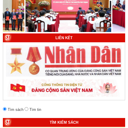
Trung Quốc đến năm 2049 (Sách tham khảo).
Tác
giả:
Michael H. Glantz, Robert J. Ross và Gavin G.
Daugherty (Đồng tác giả).
LIÊN KẾT
Tìm sách
Tìm tin
TÌM KIẾM SÁCH