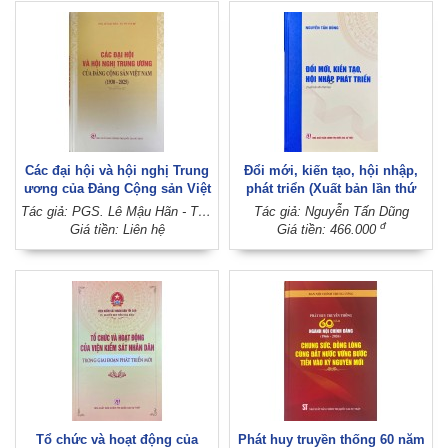
Các đại hội và hội nghị Trung
Đổi mới, kiến tạo, hội nhập,
ương của Đảng Cộng sản Việt
phát triển (Xuất bản lần thứ
Nam (1930 - 2025)
hai)
Tác giả: PGS. Lê Mậu Hãn - TS. Võ Văn Bé
Tác giả: Nguyễn Tấn Dũng
đ
Giá tiền: Liên hệ
Giá tiền: 466.000
Tổ chức và hoạt động của
Phát huy truyền thống 60 năm