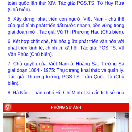
5. Xây dựng, phát triển con người Việt Nam - chủ thể
của quá trình phát triển đất nước nhanh, bền vững trong
giai đoạn mới. Tác giả: Vũ Thị Phương Hậu (Chủ biên).
6. Kết hợp chặt chẽ, hài hòa giữa phát triển văn hóa với
phát triển kinh tế, chính trị, xã hội. Tác giả: PGS.TS. Vũ
Văn Phúc (Chủ biên).
7. Chủ quyền của Việt Nam ở Hoàng Sa, Trường Sa
giai đoạn 1884 - 1975: Thực trạng khai thác và quản lý.
Tác giả: Thượng tướng, PGS.TS. Trần Quốc Tỏ (Chủ
biên).
8. Hà Nội - Thành phố Hồ Chí Minh: Dấu ấn lịch sử qua
từng khoảnh khắc (Song ngữ Việt - Anh). Tác giả: Tập
thể tác giả.
9. Đường Hồ Chí Minh trên biển - Bản hùng ca bất diệt
PHÓNG SỰ ẢNH
của dân tộc Việt Nam. Tác giả: TS. Vũ Trọng Hùng
(Viện Lịch sử Đảng).
10. Một vành đai, một con đường: Hành trình dài của