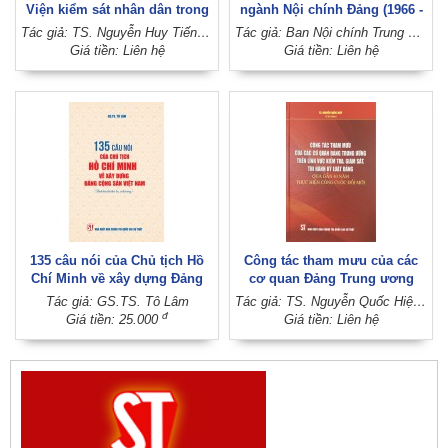
Viện kiểm sát nhân dân trong
ngành Nội chính Đảng (1966 -
giai đoạn phát triển mới
2026), chung sức, đồng lòng
Tác giả: TS. Nguyễn Huy Tiến (Chủ biên) (Viện Kiểm sát nhân dân tối cao)
Tác giả: Ban Nội chính Trung ương
cùng đất nước vững bước tiến
Giá tiền: Liên hệ
Giá tiền: Liên hệ
vào kỷ nguyên mới
135 câu nói của Chủ tịch Hồ
Công tác tham mưu của các
Chí Minh về xây dựng Đảng
cơ quan Đảng Trung ương
Cộng sản Việt Nam (Xuất bản
trên lĩnh vực kiểm tra, giám
Tác giả: GS.TS. Tô Lâm
Tác giả: TS. Nguyễn Quốc Hiệp (Chủ biên)
lần thứ ba, có bổ sung)
sát, thi hành kỷ luật đảng qua
đ
Giá tiền: 25.000
Giá tiền: Liên hệ
gần 40 năm thực hiện công
cuộc đổi mới