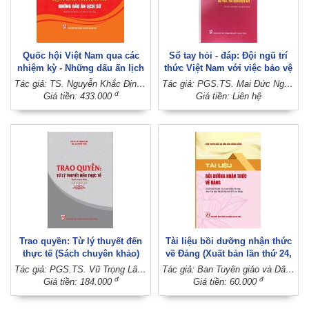
Quốc hội Việt Nam qua các
Sổ tay hỏi - đáp: Đội ngũ trí
nhiệm kỳ - Những dấu ấn lịch
thức Việt Nam với việc bảo vệ
sử (Xuất bản lần thứ hai, có
nền tảng tư tưởng của Đảng,
Tác giả: TS. Nguyễn Khắc Định - PGS.TS. Vũ Trọng Lâm (Đồng chủ biên)
Tác giả: PGS.TS. Mai Đức Ngọc (Chủ biên)
chỉnh sửa, bổ sung)
đấu tranh phản bác các quan
đ
Giá tiền: 433.000
Giá tiền: Liên hệ
điểm sai trái, thù địch hiện
nay (Tài liệu tham khảo, lưu
hành nội bộ)
Trao quyền: Từ lý thuyết đến
Tài liệu bồi dưỡng nhận thức
thực tế (Sách chuyên khảo)
về Đảng (Xuất bản lần thứ 24,
(Xuất bản lần thứ hai)
có sửa chữa, bổ sung theo
Tác giả: PGS.TS. Vũ Trọng Lâm - ThS. Lê Thanh Tùng
Tác giả: Ban Tuyên giáo và Dân vận Trung ương
Văn kiện Đại hội lần thứ XIV
đ
đ
Giá tiền: 184.000
Giá tiền: 60.000
của Đảng)