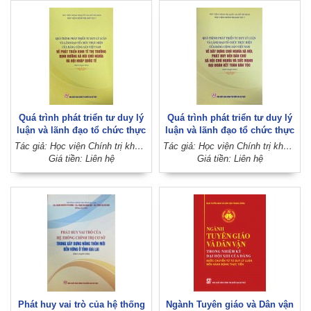
Quá trình phát triển tư duy lý
Quá trình phát triển tư duy lý
luận và lãnh đạo tổ chức thực
luận và lãnh đạo tổ chức thực
hiện của Đảng Cộng sản Việt
hiện của Đảng Cộng sản Việt
Tác giả: Học viện Chính trị khu vực I (Học viện Chính trị quốc gia Hồ Chí Minh)
Tác giả: Học viện Chính trị khu vực I (Học viện Chính trị quốc gia Hồ Chí Minh)
Nam về phát triển kinh tế thị
Nam về xây dựng chủ nghĩa xã
Giá tiền: Liên hệ
Giá tiền: Liên hệ
trường định hướng xã hội chủ
hội, phát huy nền dân chủ xã
nghĩa và hội nhập quốc tế
hội chủ nghĩa và sức mạnh
(Sách chuyên khảo)
đại đoàn kết toàn dân tộc
(Sách chuyên khảo)
Phát huy vai trò của hệ thống
Ngành Tuyên giáo và Dân vận