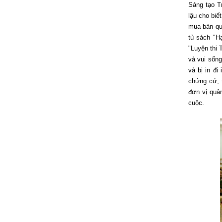
Sáng tạo Tr
lậu cho biế
mua bản qu
tủ sách "Hạ
"Luyện thi
và vui sống
và bị in đi
chứng cứ, 
đơn vị quản
cuộc.