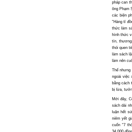
pháp can th
ông Phạm S
các biện ph
"Hàng tỉ đồ
thức làm s
hình thức v
tín, thương
thói quen t
làm sách l
làm nên cu
Thế nhưng t
ngoài việc
bằng cách t
bị lừa, tưở
Mới đây, C
sách dài nh
luận hết s
niêm yết g
cuốn "7 th
34.000 đồn