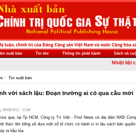
tin xuất bản
Tin tức
Thông tin phát hành
Sách và cu
Nhiệt liệt chà
ức
Tin xuất bản
nh với sách lậu: Đoạn trường ai có qua cầu mới
: 09/08/2011 - 13:08
vừa qua, tại Tp HCM, Công ty Trí Việt - First News và đại diện NXB Com
nh thức lên tiếng sẽ đưa một số tổ chức có hành vi in lậu sách bản quyền
này ra hầu tòa.