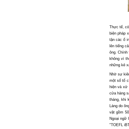
Thực tế, c
biện pháp 
tận các ổ 
lên tiếng c
ông. Chính 
không vì t
những kẻ xấ
Nhờ sự kiên
một số tổ c
hiện và xử 
cửa hàng s
tháng, khi
Láng do ông
vật gồm 50
Ngoại ngữ I
"TOEFL iBT"