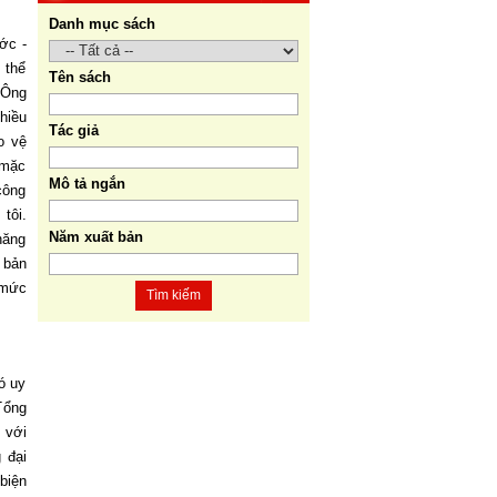
8. Hà Nội - Thành phố Hồ Chí
Danh mục sách
Minh: Dấu ấn lịch sử qua
ớc -
từng khoảnh khắc (Song ngữ
 thể
Tên sách
Việt - Anh). Tác giả: Tập thể
 Ông
tác giả.
hiều
Tác giả
o vệ
9. Đường Hồ Chí Minh trên
 mặc
biển - Bản hùng ca bất diệt
Mô tả ngắn
công
của dân tộc Việt Nam. Tác
tôi.
giả: TS. Vũ Trọng Hùng (Viện
Năm xuất bản
năng
Lịch sử Đảng).
 bản
10. Một vành đai, một con
 mức
Tìm kiếm
đường: Hành trình dài của
Trung Quốc đến năm 2049
(Sách tham khảo).
Tác
giả:
Michael H. Glantz, Robert
ó uy
J. Ross và Gavin G.
Tổng
Daugherty (Đồng tác giả).
 với
 đại
biện