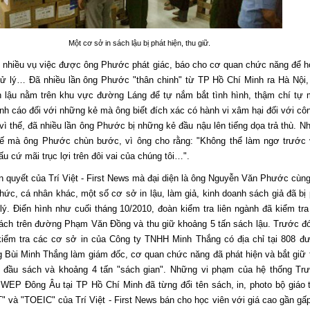
Một cơ sở in sách lậu bị phát hiện, thu giữ.
ó nhiều vụ việc được ông Phước phát giác, báo cho cơ quan chức năng để h
xử lý… Đã nhiều lần ông Phước "thân chinh" từ TP Hồ Chí Minh ra Hà Nội,
in lậu nằm trên khu vực đường Láng để tự nắm bắt tình hình, thậm chí tự 
ảnh cáo đối với những kẻ mà ông biết đích xác có hành vi xâm hại đối với côn
vì thế, đã nhiều lần ông Phước bị những kẻ đầu nậu lên tiếng dọa trả thù. N
hế mà ông Phước chùn bước, vì ông cho rằng: "Không thể làm ngơ trước 
u cứ mãi trục lợi trên đôi vai của chúng tôi…".
 quyết của Trí Việt - First News mà đại diện là ông Nguyễn Văn Phước cùng
hức, cá nhân khác, một số cơ sở in lậu, làm giả, kinh doanh sách giả đã bị 
lý. Điển hình như cuối tháng 10/2010, đoàn kiểm tra liên ngành đã kiểm tra
ách trên đường Phạm Văn Đồng và thu giữ khoảng 5 tấn sách lậu. Trước đó
 kiểm tra các cơ sở in của Công ty TNHH Minh Thắng có địa chỉ tại 808 đ
 Bùi Minh Thắng làm giám đốc, cơ quan chức năng đã phát hiện và bắt giữ 
 đầu sách và khoảng 4 tấn "sách gian". Những vi phạm của hệ thống Tr
WEP Đông Âu tại TP Hồ Chí Minh đã từng đổi tên sách, in, photo bộ giáo t
 và "TOEIC" của Trí Việt - First News bán cho học viên với giá cao gần gấp