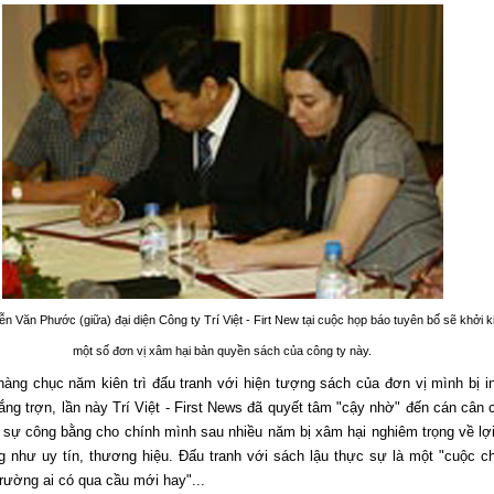
Văn Phước (giữa) đại diện Công ty Trí Việt - Firt New tại cuộc họp báo tuyên bố sẽ khởi k
một số đơn vị xâm hại bản quyền sách của công ty này.
hàng chục năm kiên trì đấu tranh với hiện tượng sách của đơn vị mình bị in
ắng trợn, lần này Trí Việt - First News đã quyết tâm "cậy nhờ" đến cán cân 
ại sự công bằng cho chính mình sau nhiều năm bị xâm hại nghiêm trọng về lợi
g như uy tín, thương hiệu. Đấu tranh với sách lậu thực sự là một "cuộc ch
trường ai có qua cầu mới hay"...