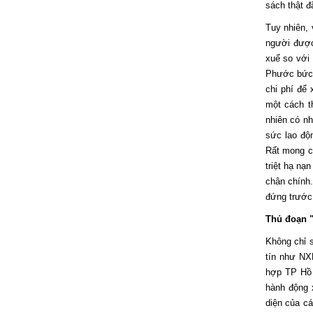
sách thật đ
Tuy nhiên, 
người được
xuể so với 
Phước bức x
chi phí để
một cách t
nhiên có nh
sức lao độ
Rất mong c
triệt hạ nạ
chân chính.
đứng trước
Thủ đoạn 
Không chỉ s
tín như N
hợp TP Hồ 
hành động 
diện của c