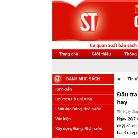
Trang chủ
Giới thiệu
Thông 
DANH MỤC SÁCH
Tin t
Kinh điển
Đấu tra
Chủ tịch Hồ Chí Minh
hay
Lãnh đạo Đảng, Nhà nước
Ngày đăng
Văn kiện
Ngày 26/7 
(Mỹ) đã chí
Xây dựng Đảng, Nhà nước
hai đơn vị 