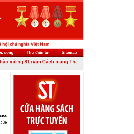
ộc sống
Thư điện tử
Sitemap
o mừng 81 năm Cách mạng Tháng Tám thành công (19/8/1945 -
pass
 của