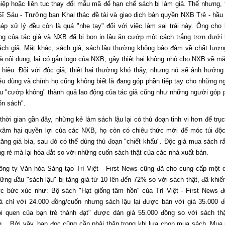
iệp hoặc liên tục thay đổi mẫu mã để hạn chế sách bị làm giả. Thế nhưng, 
ĩ Sáu - Trưởng ban Khai thác đề tài và giao dịch bản quyền NXB Trẻ - hầu
áp xử lý đều còn là quá "nhẹ tay" đối với việc làm sai trái này. Ông cho b
ng của tác giả và NXB đã bị bọn in lậu ăn cướp một cách trắng trợn dưới 
ách giả. Mặt khác, sách giả, sách lậu thường không bảo đảm về chất lượn
à nội dung, lại có gắn logo của NXB, gây thiệt hại không nhỏ cho NXB về mặ
 hiệu. Đối với độc giả, thiệt hại thường khó thấy, nhưng nó sẽ ảnh hưởng
iêu dùng và chính họ cũng không biết là đang góp phần tiếp tay cho những n
ậu "cướp không" thành quả lao động của tác giả cũng như những người góp 
ốn sách".
hời gian gần đây, những kẻ làm sách lậu lại có thủ đoạn tinh vi hơn để trục 
 xâm hại quyền lợi của các NXB, họ còn có chiêu thức mới để móc túi độc
ăng giá bìa, sau đó có thể dùng thủ đoạn "chiết khấu". Độc giả mua sách rấ
ng rẻ mà lại hóa đắt so với những cuốn sách thật của các nhà xuất bản.
ông ty Văn hóa Sáng tạo Trí Việt - First News cũng đã cho cung cấp một 
ững đầu "sách lậu" bị tăng giá từ 10 lên đến 72% so với sách thật, đã khiế
ức bức xúc như: Bộ sách "Hạt giống tâm hồn" của Trí Việt - First News 
iá chỉ với 24.000 đồng/cuốn nhưng sách lậu lại được bán với giá 35.000 đ
ói quen của bạn trẻ thành đạt" được dán giá 55.000 đồng so với sách thậ
g… Bởi vậy, bạn đọc cũng cần phải thận trọng khi lựa chọn mua sách. Mua 