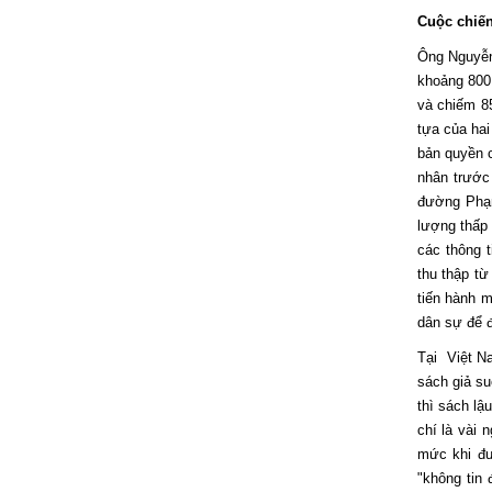
Cuộc chiến
Ông Nguyễn 
khoảng 800 
và chiếm 8
tựa của ha
bản quyền 
nhân trước
đường Phạm
lượng thấp 
các thông 
thu thập t
tiến hành m
dân sự để đ
Tại Việt Na
sách giả su
thì sách lậ
Tác giả PGS.TS. Vũ Trọng Lâm -
chí là vài 
ThS. Lê Thanh Tùng
mức khi đư
"không tin