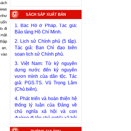
sách
News
1. Bác Hồ ở Pháp. Tác giả:
SÁCH SẮP XUẤT BẢN
 như
Bảo tàng Hồ Chí Minh.
cuốn
o đi
2. Lịch sử Chính phủ (5 tập).
 mặt
Tác giả: Ban Chỉ đạo biên
thập
soạn lịch sử Chính phủ.
 an,
3. Việt Nam: Từ kỷ nguyên
 vào
dựng nước đến kỷ nguyên
vươn mình của dân tộc. Tác
giả: PGS.TS. Vũ Trọng Lâm
(Chủ biên).
4. Phát triển và hoàn thiện hệ
thống lý luận của Đảng về
chủ nghĩa xã hội và con
đường đi lên chủ nghĩa xã hội
ở Việt Nam qua 40 năm đổi
mới tiến tới Đại hội đại biểu
toàn quốc lần thứ XIV. Tác