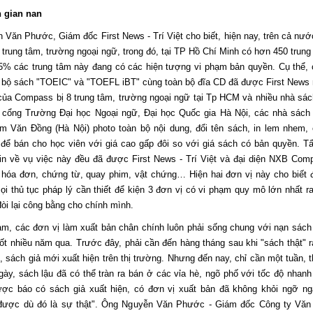
 gian nan
Văn Phước, Giám đốc First News - Trí Việt cho biết, hiện nay, trên cả nướ
trung tâm, trường ngoại ngữ, trong đó, tại TP Hồ Chí Minh có hơn 450 trung
5% các trung tâm này đang có các hiện tượng vi phạm bản quyền. Cụ thể, 
i bộ sách "TOEIC" và "TOEFL iBT" cùng toàn bộ đĩa CD đã được First News
của Compass bị 8 trung tâm, trường ngoại ngữ tại Tp HCM và nhiều nhà sác
 cổng Trường Đại học Ngoại ngữ, Đại học Quốc gia Hà Nội, các nhà sách 
 Văn Đồng (Hà Nội) photo toàn bộ nội dung, đổi tên sách, in lem nhem, 
để bán cho học viên với giá cao gấp đôi so với giá sách có bản quyền. Tấ
tin về vụ việc này đều đã được First News - Trí Việt và đại diện NXB Com
ừ hóa đơn, chứng từ, quay phim, vật chứng… Hiện hai đơn vị này cho biết 
ọi thủ tục pháp lý cần thiết để kiện 3 đơn vị có vi phạm quy mô lớn nhất ra
òi lại công bằng cho chính mình.
m, các đơn vị làm xuất bản chân chính luôn phải sống chung với nạn sách 
ốt nhiều năm qua. Trước đây, phải cần đến hàng tháng sau khi "sách thật" ra
u, sách giả mới xuất hiện trên thị trường. Nhưng đến nay, chỉ cần một tuần, 
Tác giả Nguyễn Văn Linh
Tác giả Đào Trinh Nhất
Tác gi
ngày, sách lậu đã có thể tràn ra bán ở các vỉa hè, ngõ phố với tốc độ nhanh
dịch: 
ợc báo có sách giả xuất hiện, có đơn vị xuất bản đã không khỏi ngỡ ng
đín
 được dù đó là sự thật". Ông Nguyễn Văn Phước - Giám đốc Công ty Văn