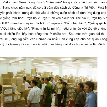
í Việt - First News là người có "thâm niên" trong cuộc chiến với vấn nạn 
t: "Hàng chục năm nay, đã có vài trăm đầu sách do Công ty Trí Việt - First 
yền phát hành, trong đó chủ yếu là những cuốn sách có tính ứng dụng cao
t giống tâm hồn", trọn bộ 25 tập "Chicken Soup for The Soul", trọn bộ 5 
 TOEIC" (mua bản quyền của NXB Compass), "Đắc nhân tâm", "Quẳng gánh l
","Quà tặng diệu kỳ", "Phút nhìn lại mình"… đều bị in lậu với tốc độ chóng
 in lại nhiều lần, bày bán công khai ở nhiều nơi. Sau một thời gian dài thu 
tài liệu, ông Nguyễn Văn Phước đã nhiều lần cung cấp cho cơ quan Công
 lý thị trường và cả cho các nhà báo hàng loạt địa chỉ cơ sở in lậu để họ