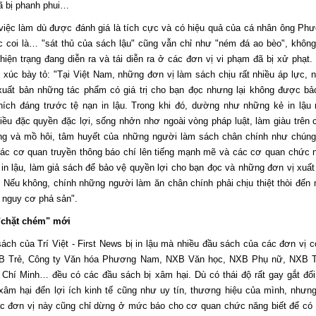
ã bị phanh phui…
việc làm dù được đánh giá là tích cực và có hiệu quả của cá nhân ông Phư
 coi là… "sát thủ của sách lậu" cũng vẫn chỉ như "ném đá ao bèo", không
hiện trạng đang diễn ra và tái diễn ra ở các đơn vị vi phạm đã bị xử phạt.
úc bày tỏ: "Tại Việt Nam, những đơn vị làm sách chịu rất nhiều áp lực, n
 xuất bản những tác phẩm có giá trị cho bạn đọc nhưng lại không được bả
hích đáng trước tệ nạn in lậu. Trong khi đó, dường như những kẻ in lậu
iều đặc quyền đặc lợi, sống nhởn nhơ ngoài vòng pháp luật, làm giàu trên 
ng và mồ hôi, tâm huyết của những người làm sách chân chính như chúng 
ác cơ quan truyền thông báo chí lên tiếng mạnh mẽ và các cơ quan chức 
n in lậu, làm giả sách để bảo vệ quyền lợi cho bạn đọc và những đơn vị xuất
 Nếu không, chính những người làm ăn chân chính phải chịu thiệt thòi đến
 nguy cơ phá sản".
"chặt chém" mới
ách của Trí Việt - First News bị in lậu mà nhiều đầu sách của các đơn vị c
XB Trẻ, Công ty Văn hóa Phương Nam, NXB Văn học, NXB Phụ nữ, NXB 
Chí Minh… đều có các đầu sách bị xâm hại. Dù có thái độ rất gay gắt đối
xâm hại đến lợi ích kinh tế cũng như uy tín, thương hiệu của mình, nhưng
ác đơn vị này cũng chỉ dừng ở mức báo cho cơ quan chức năng biết để có 