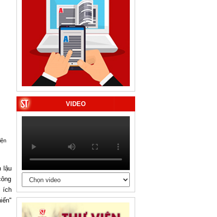
VIDEO
iện
 lậu
công
 ích
iến"