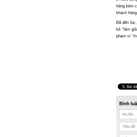
hàng kém ch
khách hàng 
Đã đến lúc
kẻ "làm giả
phạm vì "mố
Bình lu