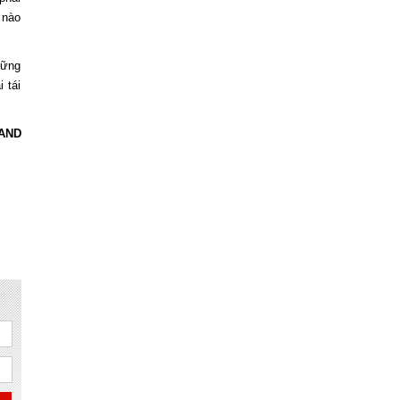
 nào
hững
 tái
AND