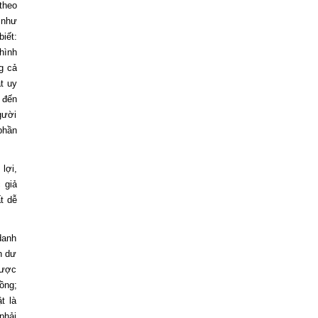
theo
 như
iết:
hình
g cả
t uy
 đến
gười
phần
lợi,
 giả
t dễ
danh
n dư
được
ồng;
t là
phải