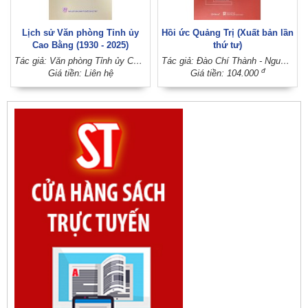
Lịch sử Văn phòng Tỉnh ủy
Hồi ức Quảng Trị (Xuất bản lần
Cao Bằng (1930 - 2025)
thứ tư)
Tác giả: Văn phòng Tỉnh ủy Cao Bằng (Ban Chấp hành Đảng bộ tỉnh Cao Bằng)
Tác giả: Đào Chí Thành - Nguyễn Thanh Quang; Sưu tầm và biên soạn: Nguyễn Thụy Kha
đ
Giá tiền: Liên hệ
Giá tiền: 104.000