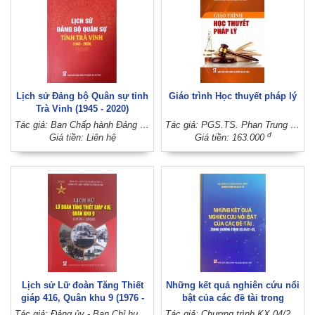
Lịch sử Đảng bộ Quân sự tỉnh
Giáo trình Học thuyết pháp lý
Trà Vinh (1945 - 2020)
Tác giả: Ban Chấp hành Đảng bộ Quân sự tỉnh Trà Vinh (Tỉnh ủy Trà Vinh)
Tác giả: PGS.TS. Phan Trung Hiền (Chủ biên)
đ
Giá tiền: Liên hệ
Giá tiền: 163.000
Lịch sử Lữ đoàn Tăng Thiết
Những kết quả nghiên cứu nổi
giáp 416, Quân khu 9 (1976 -
bật của các đề tài trong
2026)
Chương trình KX.04/21-25
Tác giả: Đảng ủy - Ban Chỉ huy Lữ đoàn 416 (Đảng ủy - Bộ Tư lệnh Quân khu 9)
Tác giả: Chương trình KX.04/21-25 (Hội đồng Lý luận Trung ương)