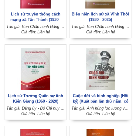
Lịch sử truyền thống cách
Biên niên lịch sử xã Vĩnh Thới
mạng xã Tân Thành (1930 -
(1930 - 2025)
2025)
Tác giả: Ban Chấp hành Đảng bộ xã Tân Thành (Đảng bộ huyện Lai Vung, tỉnh Đồng Tháp)
Tác giả: Ban Chấp hành Đảng bộ xã Vĩnh Thới (Đảng bộ huyện Lai Vung, tỉnh Đồng Tháp)
Giá tiền: Liên hệ
Giá tiền: Liên hệ
Lịch sử Trường Quân sự tỉnh
Cuộc đời và binh nghiệp (Hồi
Kiên Giang (1960 - 2020)
ký) (Xuất bản lần thứ năm, có
sửa chữa, bổ sung)
Tác giả: Đảng ủy - Bộ Chỉ huy quân sự tỉnh Kiên Giang
Tác giả: Anh hùng lực lượng vũ trang nhân dân, Thiếu tướng Trần Ngọc Thổ
Giá tiền: Liên hệ
Giá tiền: Liên hệ