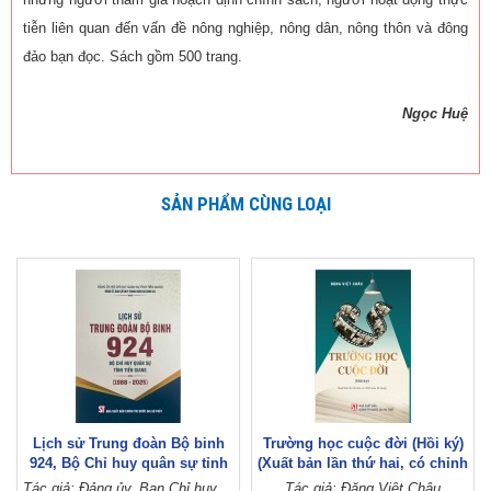
tiễn liên quan đến vấn đề nông nghiệp, nông dân, nông thôn và đông
đảo bạn đọc. Sách gồm 500 trang.
Ngọc Huệ
SẢN PHẨM CÙNG LOẠI
Lịch sử Trung đoàn Bộ binh
Trường học cuộc đời (Hồi ký)
924, Bộ Chỉ huy quân sự tỉnh
(Xuất bản lần thứ hai, có chỉnh
Tiền Giang (1988 - 2025)
sửa, bổ sung)
Tác giả: Đảng ủy, Ban Chỉ huy Trung đoàn Bộ binh 924 (Đảng ủy, Bộ Chỉ huy quân sự tỉnh Tiền Giang)
Tác giả: Đặng Việt Châu