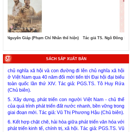
1. Bác Hồ ở Pháp. Tác giả: Bảo tàng Hồ Chí Minh.
2. Lịch sử Chính phủ (5 tập). Tác giả: Ban Chỉ đạo biên
soạn lịch sử Chính phủ.
3. Việt Nam: Từ kỷ nguyên dựng nước đến kỷ nguyên
ện)
Tác giả TS. Ngô Đông Hải - PGS.TS. Vũ Trọng Lâm (Đồng chủ
Tác
vươn mình của dân tộc. Tác giả: PGS.TS. Vũ Trọng
biên)
Lâm (Chủ biên).
4. Phát triển và hoàn thiện hệ thống lý luận của Đảng về
SÁCH SẮP XUẤT BẢN
chủ nghĩa xã hội và con đường đi lên chủ nghĩa xã hội
ở Việt Nam qua 40 năm đổi mới tiến tới Đại hội đại biểu
toàn quốc lần thứ XIV. Tác giả: PGS.TS. Tô Huy Rứa
(Chủ biên).
5. Xây dựng, phát triển con người Việt Nam - chủ thể
của quá trình phát triển đất nước nhanh, bền vững trong
giai đoạn mới. Tác giả: Vũ Thị Phương Hậu (Chủ biên).
6. Kết hợp chặt chẽ, hài hòa giữa phát triển văn hóa với
phát triển kinh tế, chính trị, xã hội. Tác giả: PGS.TS. Vũ
Văn Phúc (Chủ biên).