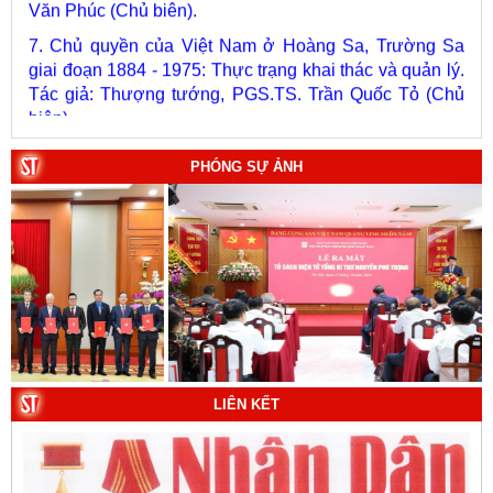
7. Chủ quyền của Việt Nam ở Hoàng Sa, Trường Sa
giai đoạn 1884 - 1975: Thực trạng khai thác và quản lý.
Tác giả: Thượng tướng, PGS.TS. Trần Quốc Tỏ (Chủ
biên).
8. Hà Nội - Thành phố Hồ Chí Minh: Dấu ấn lịch sử qua
từng khoảnh khắc (Song ngữ Việt - Anh). Tác giả: Tập
PHÓNG SỰ ẢNH
thể tác giả.
9. Đường Hồ Chí Minh trên biển - Bản hùng ca bất diệt
của dân tộc Việt Nam. Tác giả: TS. Vũ Trọng Hùng
(Viện Lịch sử Đảng).
10. Một vành đai, một con đường: Hành trình dài của
Trung Quốc đến năm 2049 (Sách tham khảo).
Tác
giả:
Michael H. Glantz, Robert J. Ross và Gavin G.
Daugherty (Đồng tác giả).
LIÊN KẾT