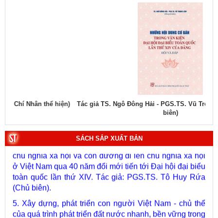
1. Bác Hồ ở Pháp. Tác giả: Bảo tàng Hồ Chí Minh.
2. Lịch sử Chính phủ (5 tập). Tác giả: Ban Chỉ đạo biên
soạn lịch sử Chính phủ.
3. Việt Nam: Từ kỷ nguyên dựng nước đến kỷ nguyên
ện)
Tác giả TS. Ngô Đông Hải - PGS.TS. Vũ Trọng Lâm (Đồng chủ
Tác
vươn mình của dân tộc. Tác giả: PGS.TS. Vũ Trọng
biên)
Lâm (Chủ biên).
4. Phát triển và hoàn thiện hệ thống lý luận của Đảng về
SÁCH SẮP XUẤT BẢN
chủ nghĩa xã hội và con đường đi lên chủ nghĩa xã hội
ở Việt Nam qua 40 năm đổi mới tiến tới Đại hội đại biểu
toàn quốc lần thứ XIV. Tác giả: PGS.TS. Tô Huy Rứa
(Chủ biên).
5. Xây dựng, phát triển con người Việt Nam - chủ thể
của quá trình phát triển đất nước nhanh, bền vững trong
giai đoạn mới. Tác giả: Vũ Thị Phương Hậu (Chủ biên).