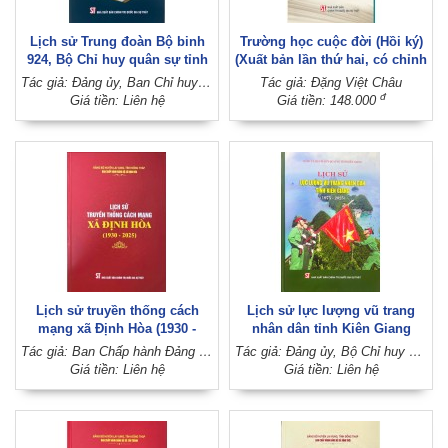
Lịch sử Trung đoàn Bộ binh
Trường học cuộc đời (Hồi ký)
924, Bộ Chỉ huy quân sự tỉnh
(Xuất bản lần thứ hai, có chỉnh
Tiền Giang (1988 - 2025)
sửa, bổ sung)
Tác giả: Đảng ủy, Ban Chỉ huy Trung đoàn Bộ binh 924 (Đảng ủy, Bộ Chỉ huy quân sự tỉnh Tiền Giang)
Tác giả: Đặng Việt Châu
đ
Giá tiền: Liên hệ
Giá tiền: 148.000
Lịch sử truyền thống cách
Lịch sử lực lượng vũ trang
mạng xã Định Hòa (1930 -
nhân dân tỉnh Kiên Giang
2025)
(1975 - 2025)
Tác giả: Ban Chấp hành Đảng bộ xã Định Hòa (Đảng bộ huyện Lai Vung, tỉnh Đồng Tháp)
Tác giả: Đảng ủy, Bộ Chỉ huy Quân sự tỉnh Kiên Giang
Giá tiền: Liên hệ
Giá tiền: Liên hệ