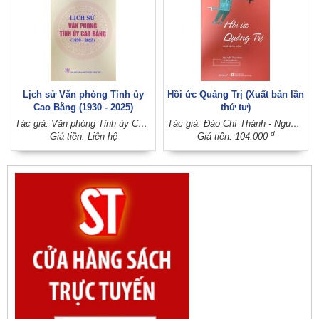
Lịch sử Văn phòng Tỉnh ủy
Hồi ức Quảng Trị (Xuất bản lần
Cao Bằng (1930 - 2025)
thứ tư)
Tác giả: Văn phòng Tỉnh ủy Cao Bằng (Ban Chấp hành Đảng bộ tỉnh Cao Bằng)
Tác giả: Đào Chí Thành - Nguyễn Thanh Quang; Sưu tầm và biên soạn: Nguyễn Thụy Kha
đ
Giá tiền: Liên hệ
Giá tiền: 104.000