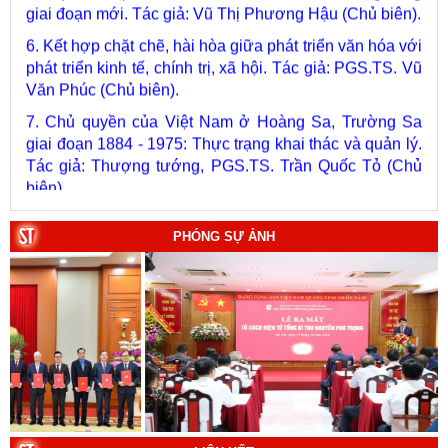
6. Kết hợp chặt chẽ, hài hòa giữa phát triển văn hóa với
phát triển kinh tế, chính trị, xã hội. Tác giả: PGS.TS. Vũ
Văn Phúc (Chủ biên).
7. Chủ quyền của Việt Nam ở Hoàng Sa, Trường Sa
giai đoạn 1884 - 1975: Thực trạng khai thác và quản lý.
Tác giả: Thượng tướng, PGS.TS. Trần Quốc Tỏ (Chủ
biên).
8. Hà Nội - Thành phố Hồ Chí Minh: Dấu ấn lịch sử qua
từng khoảnh khắc (Song ngữ Việt - Anh). Tác giả: Tập
PHÓNG SỰ ẢNH
thể tác giả.
9. Đường Hồ Chí Minh trên biển - Bản hùng ca bất diệt
của dân tộc Việt Nam. Tác giả: TS. Vũ Trọng Hùng
(Viện Lịch sử Đảng).
10. Một vành đai, một con đường: Hành trình dài của
Trung Quốc đến năm 2049 (Sách tham khảo).
Tác
giả:
Michael H. Glantz, Robert J. Ross và Gavin G.
Daugherty (Đồng tác giả).