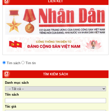
LIÊN KẾT
Tìm sách
Tìm tin
TÌM KIẾM SÁCH
Danh mục sách
Tên sách
Tác giả