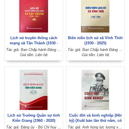
Lịch sử truyền thống cách
Biên niên lịch sử xã Vĩnh Thới
mạng xã Tân Thành (1930 -
(1930 - 2025)
2025)
Tác giả: Ban Chấp hành Đảng bộ xã Tân Thành (Đảng bộ huyện Lai Vung, tỉnh Đồng Tháp)
Tác giả: Ban Chấp hành Đảng bộ xã Vĩnh Thới (Đảng bộ huyện Lai Vung, tỉnh Đồng Tháp)
Giá tiền: Liên hệ
Giá tiền: Liên hệ
Lịch sử Trường Quân sự tỉnh
Cuộc đời và binh nghiệp (Hồi
Kiên Giang (1960 - 2020)
ký) (Xuất bản lần thứ năm, có
sửa chữa, bổ sung)
Tác giả: Đảng ủy - Bộ Chỉ huy quân sự tỉnh Kiên Giang
Tác giả: Anh hùng lực lượng vũ trang nhân dân, Thiếu tướng Trần Ngọc Thổ