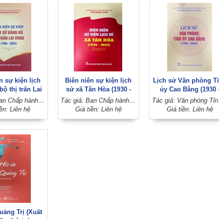
n sự kiện lịch
Biên niên sự kiện lịch
Lịch sử Văn phòng T
ộ thị trấn Lai
sử xã Tân Hòa (1930 -
ủy Cao Bằng (1930 
1994 - 2024)
2025)
2025)
Tác giả: Ban Chấp hành Đảng bộ thị trấn Lai Vung (Đảng bộ huyện Lai Vung, tỉnh Đồng Tháp)
Tác giả: Ban Chấp hành Đảng bộ xã Tân Hòa (Đảng bộ huyện Lai Vung, tỉnh Đồng Tháp)
Tác giả: Văn
iền: Liên hệ
Giá tiền: Liên hệ
Giá tiền: Liên hệ
uảng Trị (Xuất