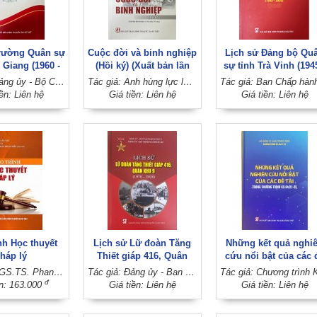
Trường Quân sự
Cuộc đời và binh nghiệp
Lịch sử Đảng bộ Qu
 Giang (1960 -
(Hồi ký) (Xuất bản lần
sự tỉnh Trà Vinh (194
2020)
thứ năm, có sửa chữa,
2020)
Tác giả: Đảng ủy - Bộ Chỉ huy quân sự tỉnh Kiên Giang
Tác giả: Anh hùng lực lượng vũ trang nhân dân, Thiếu tướng Trần Ngọc Thổ
bổ sung)
iền: Liên hệ
Giá tiền: Liên hệ
Giá tiền: Liên hệ
nh Học thuyết
Lịch sử Lữ đoàn Tăng
Những kết quả nghi
háp lý
Thiết giáp 416, Quân
cứu nổi bật của các 
khu 9 (1976 - 2026)
tài trong Chương trì
Tác giả: PGS.TS. Phan Trung Hiền (Chủ biên)
Tác giả: Đảng ủy - Ban Chỉ huy Lữ đoàn 416 (Đảng ủy - Bộ Tư lệnh Quân khu 9)
KX.04/21-25
đ
ền: 163.000
Giá tiền: Liên hệ
Giá tiền: Liên hệ