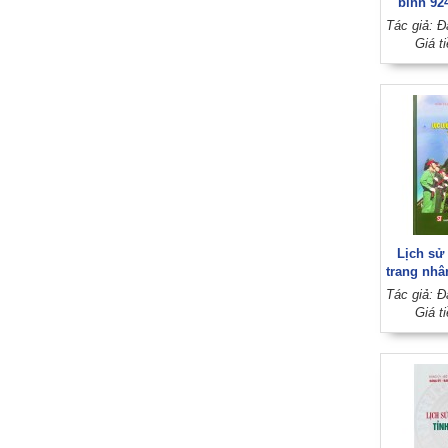
binh 92
quân sự t
(19
Giá t
Lịch sử
trang nhâ
Giang (
Giá t