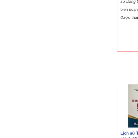
sử Đảng 
biên soạn
được thàn
Lịch sử 