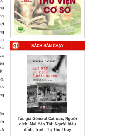
 cơ
hú
ong
ợi
ng
ân
SÁCH BÁN CHẠY
 xã
 và
ện
ết,
ng,
cao
ong
yện
roux; Người
Tác giả Đại tướng Võ Nguyên
Tác giả TS. Ngô Đông 
với
Người hiệu
Giáp (Phạm Chí Nhân thể hiện)
PGS.TS. Vũ Trọng Lâm (
hu Thủy
biên)
ịch