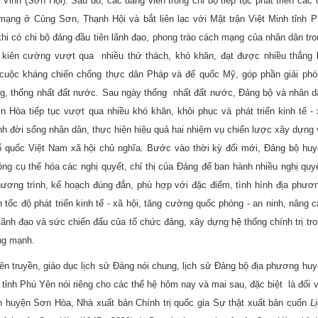
 Vinh (Sơn Hội). Sau đó, các đảng viên trong chi bộ tiếp tục phát triển các
ạng ở Củng Sơn, Thạnh Hội và bắt liên lạc với Mặt trận Việt Minh tỉnh P
hi có chi bộ đảng đầu tiên lãnh đạo, phong trào cách mạng của nhân dân tr
 kiên cường vượt qua nhiều thử thách, khó khăn, đạt được nhiều thắng l
i cuộc kháng chiến chống thực dân Pháp và đế quốc Mỹ, góp phần giải phó
g, thống nhất đất nước. Sau ngày thống nhất đất nước, Đảng bộ và nhân d
 Hòa tiếp tục vượt qua nhiều khó khăn, khôi phục và phát triển kinh tế -
ịnh đời sống nhân dân, thực hiện hiệu quả hai nhiệm vụ chiến lược xây dựng
ổ quốc Việt Nam xã hội chủ nghĩa. Bước vào thời kỳ đổi mới, Đảng bộ huy
ng cụ thể hóa các nghị quyết, chỉ thị của Đảng để ban hành nhiều nghị quy
chương trình, kế hoạch đúng đắn, phù hợp với đặc điểm, tình hình địa phươ
 tốc độ phát triển kinh tế - xã hội, tăng cường quốc phòng - an ninh, nâng 
lãnh đạo và sức chiến đấu của tổ chức đảng, xây dựng hệ thống chính trị tr
ng mạnh.
n truyền, giáo dục lịch sử Đảng nói chung, lịch sử Đảng bộ địa phương hu
n Văn Linh
Tác giả Đào Trinh Nhất
Tác giả Général Cat
tỉnh Phú Yên nói riêng cho các thế hệ hôm nay và mai sau, đặc biệt là đối 
dịch: Mai Yên Thi; 
đính: Trịnh Thị T
 huyện Sơn Hòa, Nhà xuất bản Chính trị quốc gia Sự thật xuất bản cuốn
L