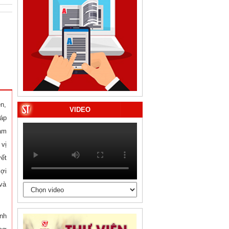
n,
VIDEO
áp
nam
vị
yết
lợi
 và
nh