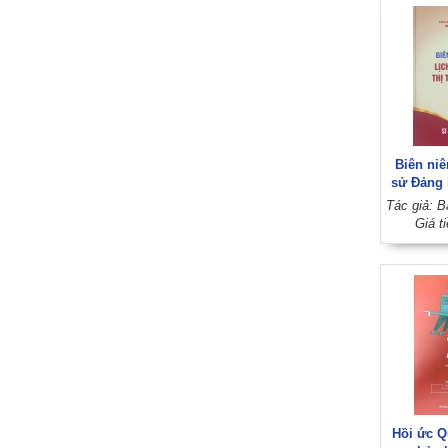
Biên niê
sử Đảng b
Vung (
Giá t
Hồi ức Q