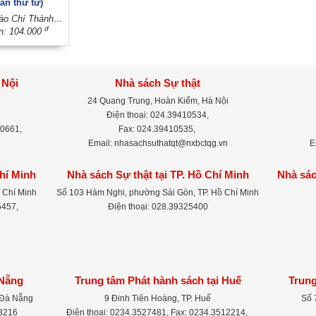
ần thứ tư)
Tác giả: Đào Chí Thành - Nguyễn Thanh Quang; Sưu tầm và biên soạn: Nguyễn Thụy Kha
đ
ền: 104.000
 Nội
Nhà sách Sự thật
24 Quang Trung, Hoàn Kiếm, Hà Nội
Điện thoại: 024.39410534,
-0661,
Fax: 024.39410535,
Email: nhasachsuthatqt@nxbctqg.vn
E
Chí Minh
Nhà sách Sự thật tại TP. Hồ Chí Minh
Nhà sác
 Chí Minh
Số 103 Hàm Nghi, phường Sài Gòn, TP. Hồ Chí Minh
5457,
Điện thoại: 028.39325400
 Nẵng
Trung tâm Phát hành sách tại Huế
Trung
 Đà Nẵng
9 Đinh Tiên Hoàng, TP. Huế
Số 
83216
Điện thoại: 0234.3527481, Fax: 0234.3512214,