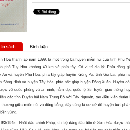
tin sách
Bình luận
 Hòa thành lập năm 1899, là một trong ba huyện miền núi của tỉnh Phú Yê
nh phố Tuy Hòa khoảng 40 km về phía tây. Có vị trí địa lý: Phía đông gi
 An và huyện Phú Hòa; phía tây giáp huyện Krông Pa, tỉnh Gia Lai; phía 
ện Sông Hinh và huyện Tây Hòa, phía bắc giáp huyện Đồng Xuân. Huyện có 
 lược về quốc phòng và an ninh, nằm dọc quốc lộ 25, tuyến giao thông hu
liền các tỉnh Duyên hải Nam Trung Bộ với Tây Nguyên, tạo điều kiện thuận 
o thương giữa miền núi và đồng bằng, đây cũng là cơ sở để huyện bứt phá
n bền vững.
9/3/1945 - Nhật đảo chính Pháp, chi bộ đảng đầu tiên ở Sơn Hòa được thà