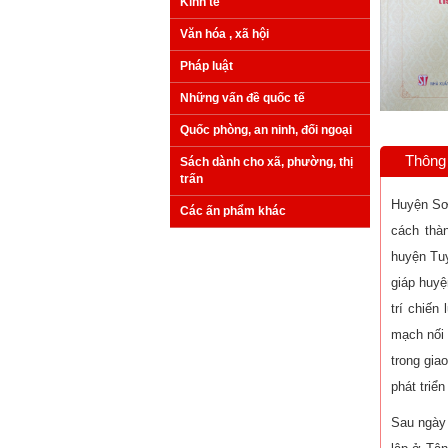
Kinh tế
Văn hóa , xã hội
Pháp luật
Những vấn đề quốc tế
Quốc phòng, an ninh, đối ngoại
Thông 
Sách dành cho xã, phường, thị
trấn
Huyện Sơn
Các ấn phẩm khác
cách thà
huyện Tuy
giáp huy
trí chiến
mạch nối 
trong gia
phát triể
Sau ngày 