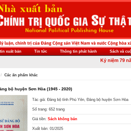
tin xuất bản
Tin tức
Thông tin phát hành
Sách và cu
Kỷ niệm 79 năm Ngà
Các ấn phẩm khác
ảng bộ huyện Sơn Hòa (1945 - 2020)
Tác giả: Đảng bộ tỉnh Phú Yên, Đảng bộ huyện Sơn Hòa
Số trang: 652 trang
Giá tiền:
Sách không bán
Xuất bản: 01/2025