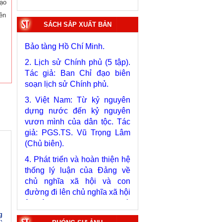
ạo
iên
1. Bác Hồ ở Pháp. Tác giả:
SÁCH SẮP XUẤT BẢN
Bảo tàng Hồ Chí Minh.
2. Lịch sử Chính phủ (5 tập).
Tác giả: Ban Chỉ đạo biên
soạn lịch sử Chính phủ.
3. Việt Nam: Từ kỷ nguyên
dựng nước đến kỷ nguyên
vươn mình của dân tộc. Tác
giả: PGS.TS. Vũ Trọng Lâm
(Chủ biên).
4. Phát triển và hoàn thiện hệ
thống lý luận của Đảng về
chủ nghĩa xã hội và con
đường đi lên chủ nghĩa xã hội
ở Việt Nam qua 40 năm đổi
mới tiến tới Đại hội đại biểu
toàn quốc lần thứ XIV. Tác
g
giả: PGS.TS. Tô Huy Rứa