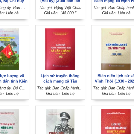
4, Bộ Chỉ huy
(Hồi ký) (Xuất bản lần
cách mạng xã Định H
ỉnh Tiền Giang
thứ hai, có chỉnh sửa,
(1930 - 2025)
Tác giả: Đảng ủy, Ban Chỉ huy Trung đoàn Bộ binh 924 (Đảng ủy, Bộ Chỉ huy quân sự tỉnh Tiền Giang)
Tác giả: Đặng Việt Châu
88 - 2025)
bổ sung)
đ
iền: Liên hệ
Giá tiền: 148.000
Giá tiền: Liên hệ
 lực lượng vũ
Lịch sử truyền thống
Biên niên lịch sử x
n dân tỉnh Kiên
cách mạng xã Tân
Vĩnh Thới (1930 - 202
1975 - 2025)
Thành (1930 - 2025)
Tác giả: Đảng ủy, Bộ Chỉ huy Quân sự tỉnh Kiên Giang
Tác giả: Ban Chấp hành Đảng bộ xã Tân Thành (Đảng bộ huyện Lai Vung, tỉnh Đồng Tháp)
iền: Liên hệ
Giá tiền: Liên hệ
Giá tiền: Liên hệ