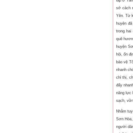
lập ở Tân
sở cách m
Yên. Từ k
huyện đã
trong ha
quê hươn
huyện Sơn
hội, ổn đ
bảo vệ T
nhanh chó
chỉ thị, 
đẩy nhanh
năng lực 
sạch, vữ
Nhằm tuyê
Tác giả PGS.TS. Vũ Trọng Lâm -
Tác giả Nguyễ
Sơn Hòa, 
ThS. Lê Thanh Tùng
người dân