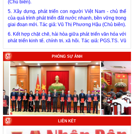
5. Xây dựng, phát triển con người Việt Nam - chủ thể
của quá trình phát triển đất nước nhanh, bền vững trong
giai đoạn mới. Tác giả: Vũ Thị Phương Hậu (Chủ biên).
6. Kết hợp chặt chẽ, hài hòa giữa phát triển văn hóa với
phát triển kinh tế, chính trị, xã hội. Tác giả: PGS.TS. Vũ
Văn Phúc (Chủ biên).
7. Chủ quyền của Việt Nam ở Hoàng Sa, Trường Sa
giai đoạn 1884 - 1975: Thực trạng khai thác và quản lý.
PHÓNG SỰ ẢNH
Tác giả: Thượng tướng, PGS.TS. Trần Quốc Tỏ (Chủ
biên).
8. Hà Nội - Thành phố Hồ Chí Minh: Dấu ấn lịch sử qua
từng khoảnh khắc (Song ngữ Việt - Anh). Tác giả: Tập
thể tác giả.
9. Đường Hồ Chí Minh trên biển - Bản hùng ca bất diệt
của dân tộc Việt Nam. Tác giả: TS. Vũ Trọng Hùng
(Viện Lịch sử Đảng).
LIÊN KẾT
10. Một vành đai, một con đường: Hành trình dài của
Trung Quốc đến năm 2049 (Sách tham khảo).
Tác