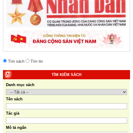
giả:
Michael H. Glantz, Robert J. Ross và Gavin G.
Daugherty (Đồng tác giả).
Tìm sách
Tìm tin
TÌM KIẾM SÁCH
Danh mục sách
Tên sách
Tác giả
Mô tả ngắn