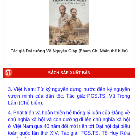
hiệu
Tác giả Đại tướng Võ Nguyên Giáp (Phạm Chí Nhân thể hiện)
Tác
1. Bác Hồ ở Pháp. Tác giả: Bảo tàng Hồ Chí Minh.
2. Lịch sử Chính phủ (5 tập). Tác giả: Ban Chỉ đạo biên
soạn lịch sử Chính phủ.
SÁCH SẮP XUẤT BẢN
3. Việt Nam: Từ kỷ nguyên dựng nước đến kỷ nguyên
vươn mình của dân tộc. Tác giả: PGS.TS. Vũ Trọng
Lâm (Chủ biên).
4. Phát triển và hoàn thiện hệ thống lý luận của Đảng về
chủ nghĩa xã hội và con đường đi lên chủ nghĩa xã hội
ở Việt Nam qua 40 năm đổi mới tiến tới Đại hội đại biểu
toàn quốc lần thứ XIV. Tác giả: PGS.TS. Tô Huy Rứa
(Chủ biên).