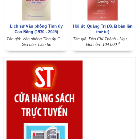
Lịch sử Văn phòng Tỉnh ủy
Hồi ức Quảng Trị (Xuất bản lần
Cao Bằng (1930 - 2025)
thứ tư)
Tác giả: Văn phòng Tỉnh ủy Cao Bằng (Ban Chấp hành Đảng bộ tỉnh Cao Bằng)
Tác giả: Đào Chí Thành - Nguyễn Thanh Quang; Sưu tầm và biên soạn: Nguyễn Thụy Kha
đ
Giá tiền: Liên hệ
Giá tiền: 104.000