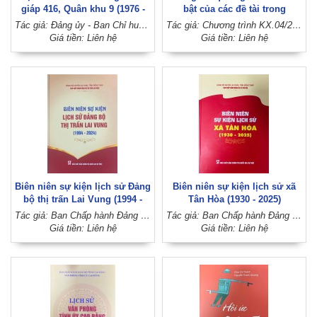
giáp 416, Quân khu 9 (1976 -
bật của các đề tài trong
2026)
Chương trình KX.04/21-25
Tác giả: Đảng ủy - Ban Chỉ huy Lữ đoàn 416 (Đảng ủy - Bộ Tư lệnh Quân khu 9)
Tác giả: Chương trình KX.04/21-25 (Hội đồng Lý luận Trung ương)
Giá tiền: Liên hệ
Giá tiền: Liên hệ
Biên niên sự kiện lịch sử Đảng
Biên niên sự kiện lịch sử xã
bộ thị trấn Lai Vung (1994 -
Tân Hòa (1930 - 2025)
2024)
Tác giả: Ban Chấp hành Đảng bộ thị trấn Lai Vung (Đảng bộ huyện Lai Vung, tỉnh Đồng Tháp)
Tác giả: Ban Chấp hành Đảng bộ xã Tân Hòa (Đảng bộ huyện Lai Vung, tỉnh Đồng Tháp)
Giá tiền: Liên hệ
Giá tiền: Liên hệ