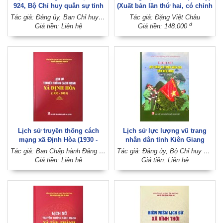
924, Bộ Chỉ huy quân sự tỉnh
(Xuất bản lần thứ hai, có chỉnh
Tiền Giang (1988 - 2025)
sửa, bổ sung)
Tác giả: Đảng ủy, Ban Chỉ huy Trung đoàn Bộ binh 924 (Đảng ủy, Bộ Chỉ huy quân sự tỉnh Tiền Giang)
Tác giả: Đặng Việt Châu
đ
Giá tiền: Liên hệ
Giá tiền: 148.000
Lịch sử truyền thống cách
Lịch sử lực lượng vũ trang
mạng xã Định Hòa (1930 -
nhân dân tỉnh Kiên Giang
2025)
(1975 - 2025)
Tác giả: Ban Chấp hành Đảng bộ xã Định Hòa (Đảng bộ huyện Lai Vung, tỉnh Đồng Tháp)
Tác giả: Đảng ủy, Bộ Chỉ huy Quân sự tỉnh Kiên Giang
Giá tiền: Liên hệ
Giá tiền: Liên hệ