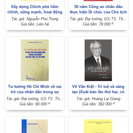
Xây dựng Chính phủ liêm
50 năm Công an nhân dân
chính, vững mạnh, hoạt động
thực hiện Di chúc của Chủ tịch
hiệu lực, hiệu quả, đưa đất
Hồ Chí Minh (Xuất bản lần thứ
Tác giả: Nguyễn Phú Trọng
Tác giả: Đại tướng, GS.TS. Tô Lâm
nước phát triển nhanh và bền
hai)
đ
Giá tiền: Liên hệ
Giá tiền: 78.000
vững
Tư tưởng Hồ Chí Minh về vai
Võ Văn Kiệt - Trí tuệ và sáng
trò của nhân dân trong sự
tạo (Xuất bản lần thứ hai, có
nghiệp giữ gìn trật tự, an ninh
chỉnh sửa)
Tác giả: Đại tướng, GS.TS. Tô Lâm (Chủ biên)
Tác giả: Hoàng Lại Giang
(Xuất bản lần thứ ba)
đ
đ
Giá tiền: 80.000
Giá tiền: 382.000