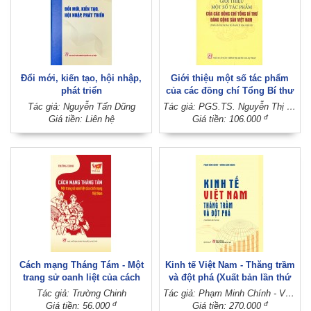
Đổi mới, kiến tạo, hội nhập,
Giới thiệu một số tác phẩm
phát triển
của các đồng chí Tổng Bí thư
Đảng Cộng sản Việt Nam
Tác giả: Nguyễn Tấn Dũng
Tác giả: PGS.TS. Nguyễn Thị Thanh Tùng - TS. Hoàng Thị Thuận (Đồng chủ biên)
(Dành cho bậc đại học hệ
đ
Giá tiền: Liên hệ
Giá tiền: 106.000
chuyên lý luận chính trị)
Cách mạng Tháng Tám - Một
Kinh tế Việt Nam - Thăng trầm
trang sử oanh liệt của cách
và đột phá (Xuất bản lần thứ
mạng Việt Nam
ba)
Tác giả: Trường Chinh
Tác giả: Phạm Minh Chính - Vương Quân Hoàng
đ
đ
Giá tiền: 56.000
Giá tiền: 270.000