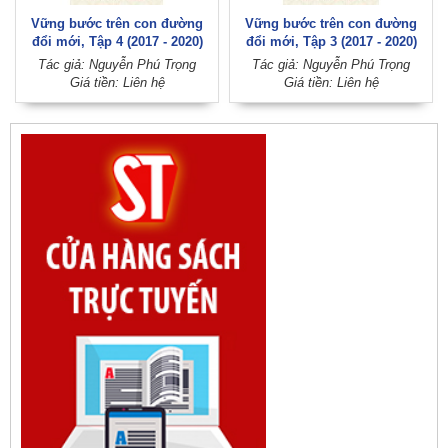
Vững bước trên con đường
Vững bước trên con đường
đổi mới, Tập 4 (2017 - 2020)
đổi mới, Tập 3 (2017 - 2020)
(Xuất bản lần thứ hai)
(Xuất bản lần thứ hai)
Tác giả: Nguyễn Phú Trọng
Tác giả: Nguyễn Phú Trọng
Giá tiền: Liên hệ
Giá tiền: Liên hệ