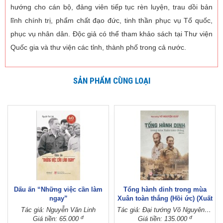
hướng cho cán bộ, đảng viên tiếp tục rèn luyện, trau dồi bản
lĩnh chính trị, phẩm chất đạo đức, tinh thần phục vụ Tổ quốc,
phục vụ nhân dân. Độc giả có thể tham khảo sách tại Thư viện
Quốc gia và thư viện các tỉnh, thành phố trong cả nước.
SẢN PHẨM CÙNG LOẠI
Dấu ấn “Những việc cần làm
Tổng hành dinh trong mùa
ngay”
Xuân toàn thắng (Hồi ức) (Xuất
bản lần thứ 12)
Tác giả: Nguyễn Văn Linh
Tác giả: Đại tướng Võ Nguyên Giáp (Phạm Chí Nhân thể hiện)
đ
đ
Giá tiền: 65.000
Giá tiền: 135.000