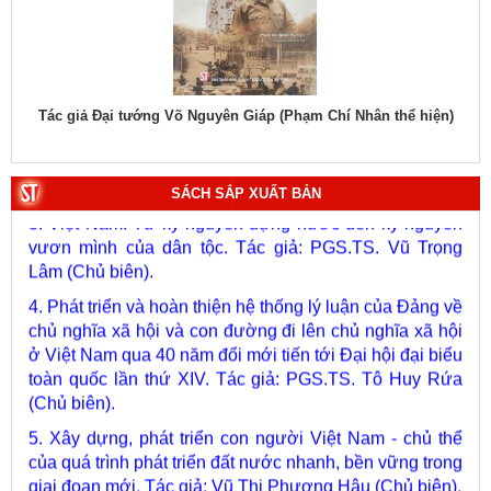
1. Bác Hồ ở Pháp. Tác giả: Bảo tàng Hồ Chí Minh.
hiệu
Tác giả Đại tướng Võ Nguyên Giáp (Phạm Chí Nhân thể hiện)
Tác
2. Lịch sử Chính phủ (5 tập). Tác giả: Ban Chỉ đạo biên
soạn lịch sử Chính phủ.
SÁCH SẮP XUẤT BẢN
3. Việt Nam: Từ kỷ nguyên dựng nước đến kỷ nguyên
vươn mình của dân tộc. Tác giả: PGS.TS. Vũ Trọng
Lâm (Chủ biên).
4. Phát triển và hoàn thiện hệ thống lý luận của Đảng về
chủ nghĩa xã hội và con đường đi lên chủ nghĩa xã hội
ở Việt Nam qua 40 năm đổi mới tiến tới Đại hội đại biểu
toàn quốc lần thứ XIV. Tác giả: PGS.TS. Tô Huy Rứa
(Chủ biên).
5. Xây dựng, phát triển con người Việt Nam - chủ thể
của quá trình phát triển đất nước nhanh, bền vững trong
giai đoạn mới. Tác giả: Vũ Thị Phương Hậu (Chủ biên).