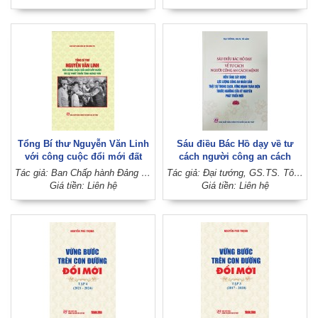
Tổng Bí thư Nguyễn Văn Linh
Sáu điều Bác Hồ dạy về tư
với công cuộc đổi mới đất
cách người công an cách
nước và sự phát triển tỉnh
mệnh - Nền tảng xây dựng lực
Tác giả: Ban Chấp hành Đảng bộ tỉnh Hưng Yên
Tác giả: Đại tướng, GS.TS. Tô Lâm
Hưng Yên
lượng Công an nhân dân thật
Giá tiền: Liên hệ
Giá tiền: Liên hệ
sự trong sạch, vững mạnh
toàn diện trước ngưỡng cửa
kỷ nguyên phát triển mới