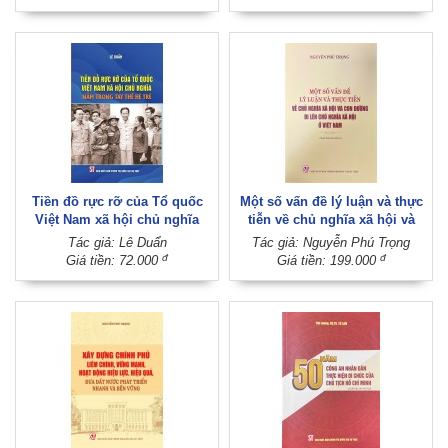
Tiền đồ rực rỡ của Tổ quốc
Một số vấn đề lý luận và thực
Việt Nam xã hội chủ nghĩa
tiễn về chủ nghĩa xã hội và
nằm trong tay thế hệ trẻ
con đường đi lên chủ nghĩa xã
Tác giả: Lê Duẩn
Tác giả: Nguyễn Phú Trọng
hội ở Việt Nam (Xuất bản lần
đ
đ
Giá tiền: 72.000
Giá tiền: 199.000
thứ tư)