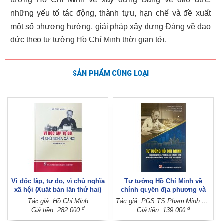
những yếu tố tác động, thành tựu, hạn chế và đề xuất
một số phương hướng, giải pháp xây dựng Đảng về đạo
đức theo tư tưởng Hồ Chí Minh thời gian tới.
SẢN PHẨM CÙNG LOẠI
Vì độc lập, tự do, vì chủ nghĩa
Tư tưởng Hồ Chí Minh về
xã hội (Xuất bản lần thứ hai)
chính quyền địa phương và
vận dụng xây dựng, hoàn
Tác giả: Hồ Chí Minh
Tác giả: PGS.TS.Phạm Minh Tuấn - TS. Trương Cộng Hòa - TS. Quách Thị Minh Phượng (Đồng chủ biên)
thiện chính quyền địa phương
đ
đ
Giá tiền: 282.000
Giá tiền: 139.000
ở Việt Nam hiện nay (Sách