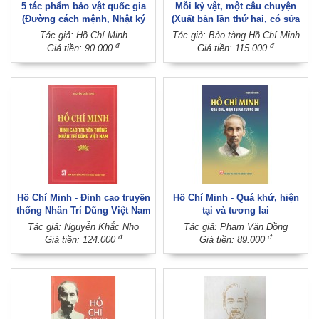
5 tác phẩm bảo vật quốc gia
Mỗi kỷ vật, một câu chuyện
(Đường cách mệnh, Nhật ký
(Xuất bản lần thứ hai, có sửa
trong tù, Lời kêu gọi toàn
chữa, bổ sung)
Tác giả: Hồ Chí Minh
Tác giả: Bảo tàng Hồ Chí Minh
quốc kháng chiến, Lời kêu gọi
đ
đ
Giá tiền: 90.000
Giá tiền: 115.000
đồng bào và chiến sĩ cả nước,
Di chúc) (Tái bản)
Hồ Chí Minh - Đỉnh cao truyền
Hồ Chí Minh - Quá khứ, hiện
thống Nhân Trí Dũng Việt Nam
tại và tương lai
Tác giả: Nguyễn Khắc Nho
Tác giả: Phạm Văn Đồng
đ
đ
Giá tiền: 124.000
Giá tiền: 89.000