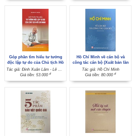
chuyên khảo) (Xuất bản lần
thứ hai, có sửa chữa, bổ sung)
Góp phần tìm hiểu tư tưởng
Hồ Chí Minh về cán bộ và
độc lập tự do của Chủ tịch Hồ
công tác cán bộ (Xuất bản lần
Chí Minh
thứ hai)
Tác giả: Đinh Xuân Lâm - Lê Mậu Hãn
Tác giả: Hồ Chí Minh
đ
đ
Giá tiền: 53.000
Giá tiền: 80.000