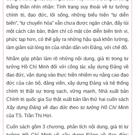
thẳng thắn nhìn nhận: Tình trạng suy thoái về tư tưởng
chính trị, đạo đức, lối sống, những biểu hiện “tự diễn
biến”, “tự chuyển hóa” vẫn chưa được ngăn chặn, đẩy lùi
một cách căn bản, thậm chí có mặt còn diễn biến tinh vi,
phức tạp hơn, có thể gây ra những hậu quả khôn lường,
làm giảm sút lòng tin của nhân dân với Đảng, với chế độ.
Nhằm góp phần làm rõ những nội dung, giá trị trong tư
tưởng Hồ Chí Minh đối với công tác xây dựng Đảng về
đạo đức, vận dụng vào thực hiện nhiệm vụ nâng cao đạo
đức của cán bộ, đảng viên, xây dựng Đảng và hệ thống
chính trị thật sự trong sạch, vững mạnh, Nhà xuất bản
Chính trị quốc gia Sự thật xuất bản lần thứ hai cuốn sách
Xây dựng Đảng về đạo đức theo tư tưởng Hồ Chí Minh
của TS. Trần Thị Hợi.
Cuốn sách gồm 3 chương, phân tích nội dung, giá trị tư
tưởng Hồ Chí Minh về xây dựng Đảng về đạo đức;