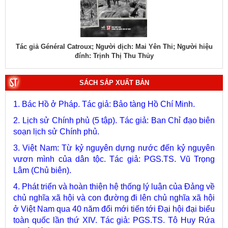
Tác giả Général Catroux; Người dịch: Mai Yên Thi; Người hiệu
Tá
đính: Trịnh Thị Thu Thủy
SÁCH SẮP XUẤT BẢN
1. Bác Hồ ở Pháp. Tác giả: Bảo tàng Hồ Chí Minh.
2. Lịch sử Chính phủ (5 tập). Tác giả: Ban Chỉ đạo biên
soạn lịch sử Chính phủ.
3. Việt Nam: Từ kỷ nguyên dựng nước đến kỷ nguyên
vươn mình của dân tộc. Tác giả: PGS.TS. Vũ Trọng
Lâm (Chủ biên).
4. Phát triển và hoàn thiện hệ thống lý luận của Đảng về
chủ nghĩa xã hội và con đường đi lên chủ nghĩa xã hội
ở Việt Nam qua 40 năm đổi mới tiến tới Đại hội đại biểu
toàn quốc lần thứ XIV. Tác giả: PGS.TS. Tô Huy Rứa
(Chủ biên).