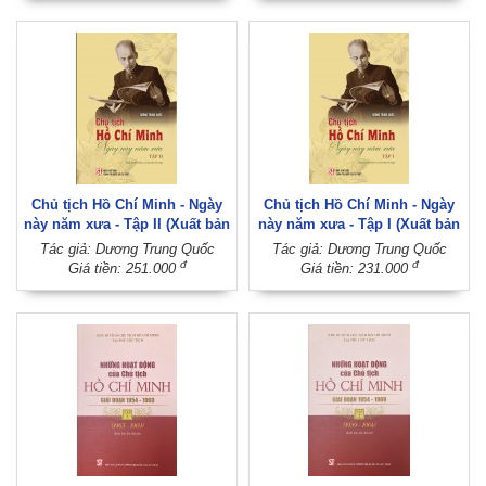
Chủ tịch Hồ Chí Minh - Ngày
Chủ tịch Hồ Chí Minh - Ngày
này năm xưa - Tập II (Xuất bản
này năm xưa - Tập I (Xuất bản
lần thứ ba, có sửa chữa, bổ
lần thứ ba, có sửa chữa, bổ
Tác giả: Dương Trung Quốc
Tác giả: Dương Trung Quốc
sung)
sung)
đ
đ
Giá tiền: 251.000
Giá tiền: 231.000