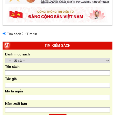
giả:
Michael H. Glantz, Robert J. Ross và Gavin G.
Daugherty (Đồng tác giả).
Tìm sách
Tìm tin
TÌM KIẾM SÁCH
Danh mục sách
Tên sách
Tác giả
Mô tả ngắn
Năm xuất bản