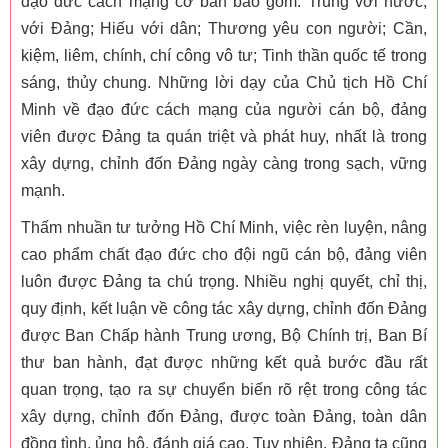
đạo đức cách mạng cơ bản bao gồm: Trung với nước,
với Đảng; Hiếu với dân; Thương yêu con người; Cần,
kiệm, liêm, chính, chí công vô tư; Tinh thần quốc tế trong
sáng, thủy chung. Những lời dạy của Chủ tịch Hồ Chí
Minh về đạo đức cách mạng của người cán bộ, đảng
viên được Đảng ta quán triệt và phát huy, nhất là trong
xây dựng, chỉnh đốn Đảng ngày càng trong sạch, vững
mạnh.
Thấm nhuần tư tưởng Hồ Chí Minh, việc rèn luyện, nâng
cao phẩm chất đạo đức cho đội ngũ cán bộ, đảng viên
luôn được Đảng ta chú trọng. Nhiều nghị quyết, chỉ thị,
quy định, kết luận về công tác xây dựng, chỉnh đốn Đảng
được Ban Chấp hành Trung ương, Bộ Chính trị, Ban Bí
thư ban hành, đạt được những kết quả bước đầu rất
quan trọng, tạo ra sự chuyển biến rõ rệt trong công tác
xây dựng, chỉnh đốn Đảng, được toàn Đảng, toàn dân
đồng tình, ủng hộ, đánh giá cao. Tuy nhiên, Đảng ta cũng