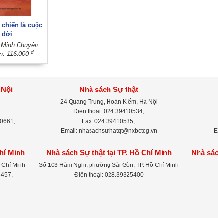
 chiến là cuộc
đời
: Minh Chuyên
đ
ền: 116.000
 Nội
Nhà sách Sự thật
24 Quang Trung, Hoàn Kiếm, Hà Nội
Điện thoại: 024.39410534,
-0661,
Fax: 024.39410535,
Email: nhasachsuthatqt@nxbctqg.vn
E
Chí Minh
Nhà sách Sự thật tại TP. Hồ Chí Minh
Nhà sác
 Chí Minh
Số 103 Hàm Nghi, phường Sài Gòn, TP. Hồ Chí Minh
5457,
Điện thoại: 028.39325400