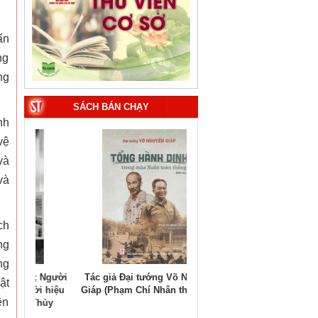
ấn
ng
ng
SÁCH BÁN CHẠY
nh
vệ
và
và
ch
ng
ng
; Người
Tác giả Đại tướng Võ Nguyên
Tác giả TS. Ngô Đông Hải 
ật
i hiệu
Giáp (Phạm Chí Nhân thể hiện)
PGS.TS. Vũ Trọng Lâm (Đồng
ền
Thủy
biên)