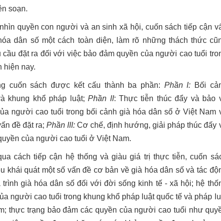
ên soạn.
nhìn quyền con người và an sinh xã hội, cuốn sách tiếp cận v
hóa dân số một cách toàn diện, làm rõ những thách thức cũ
 cầu đặt ra đối với việc bảo đảm quyền của người cao tuổi tro
 hiện nay.
ng cuốn sách được kết cấu thành ba phần:
Phần I:
Bối cả
à khung khổ pháp luật;
Phần II
: Thực tiễn thúc đẩy và bảo 
ủa người cao tuổi trong bối cảnh già hóa dân số ở Việt Nam 
ấn đề đặt ra;
Phần III:
Cơ chế, định hướng, giải pháp thúc đấy 
quyền của người cao tuổi ở Việt Nam.
ua cách tiếp cận hệ thống và giàu giá trị thực tiễn, cuốn sá
iệu khái quát một số vấn đề cơ bản về già hóa dân số và tác độ
 trình già hóa dân số đối với đời sống kinh tế - xã hội; hệ thố
ăn Linh
Tác giả Đào Trinh Nhất
Tác giả Général Catroux
ủa người cao tuổi trong khung khổ pháp luật quốc tế và pháp lu
dịch: Mai Yên Thi; Ngườ
m; thực trạng bảo đảm các quyền của người cao tuổi như quy
đính: Trịnh Thị Thu 