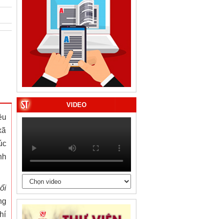
VIDEO
ều
xã
úc
nh
ổi
ng
hí