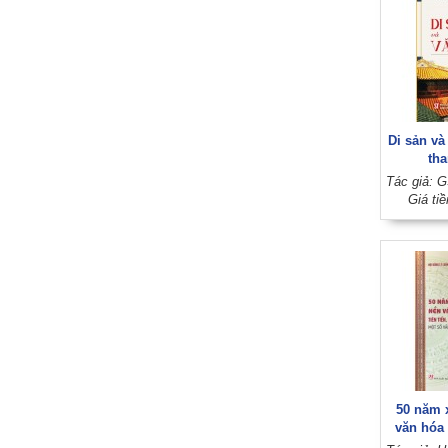
Di sản và
th
Giá ti
50 năm 
văn hóa 
tiến, đ