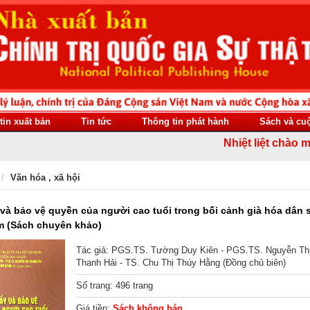
tin xuất bản
Tin tức
Thông tin phát hành
Sách và cu
Nhiệt liệt chào mừng
Văn hóa , xã hội
và bảo vệ quyền của người cao tuổi trong bối cảnh già hóa dân 
m (Sách chuyên khảo)
Tác giả: PGS.TS. Tường Duy Kiên - PGS.TS. Nguyễn Th
Thanh Hải - TS. Chu Thị Thúy Hằng (Đồng chủ biên)
Số trang: 496 trang
Giá tiền:
Sách không bán