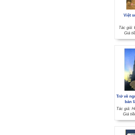
Việt s
Tác giả: 
Giá ti
Trở về ng
bản l
Giá ti