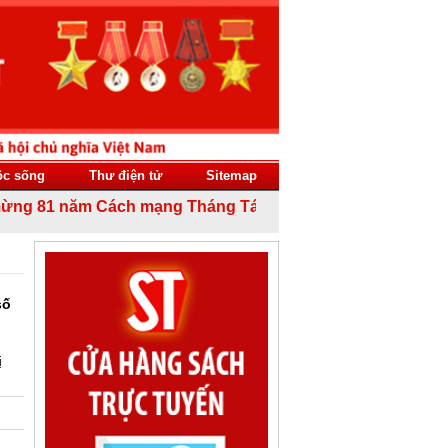
ộc sống
Thư điện tử
Sitemap
 81 năm Cách mạng Tháng Tám thành công (19/8/1945 - 19/8
số
ị