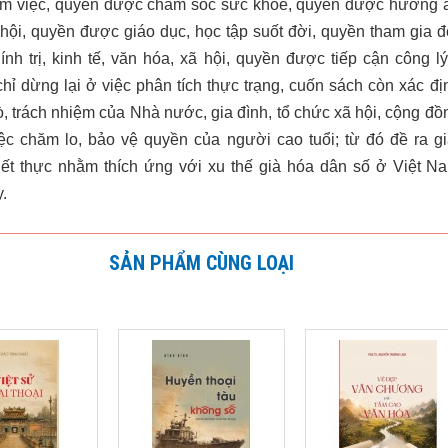
m việc, quyền được chăm sóc sức khỏe, quyền được hưởng 
 hội, quyền được giáo dục, học tập suốt đời, quyền tham gia đ
ính trị, kinh tế, văn hóa, xã hội, quyền được tiếp cận công lý.
hỉ dừng lại ở việc phân tích thực trạng, cuốn sách còn xác đị
rò, trách nhiệm của Nhà nước, gia đình, tổ chức xã hội, cộng đồ
iệc chăm lo, bảo vệ quyền của người cao tuổi; từ đó đề ra gi
iết thực nhằm thích ứng với xu thế già hóa dân số ở Việt N
.
SẢN PHẨM CÙNG LOẠI