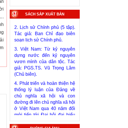
an
1. Bác Hồ ở Pháp. Tác giả:
Bảo tàng Hồ Chí Minh.
ời
SÁCH SẮP XUẤT BẢN
..
2. Lịch sử Chính phủ (5 tập).
Tác giả: Ban Chỉ đạo biên
nh
soạn lịch sử Chính phủ.
ng
3. Việt Nam: Từ kỷ nguyên
ải
dựng nước đến kỷ nguyên
am
vươn mình của dân tộc. Tác
giả: PGS.TS. Vũ Trọng Lâm
(Chủ biên).
4. Phát triển và hoàn thiện hệ
thống lý luận của Đảng về
chủ nghĩa xã hội và con
đường đi lên chủ nghĩa xã hội
ở Việt Nam qua 40 năm đổi
mới tiến tới Đại hội đại biểu
toàn quốc lần thứ XIV. Tác
giả: PGS.TS. Tô Huy Rứa
(Chủ biên).