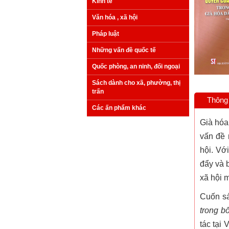
Kinh tế
Văn hóa , xã hội
Pháp luật
Những vấn đề quốc tế
Quốc phòng, an ninh, đối ngoại
Sách dành cho xã, phường, thị
trấn
Thông 
Các ấn phẩm khác
Già hóa
vấn đề 
hội. Vớ
đẩy và 
xã hội 
Cuốn s
trong b
tác tại