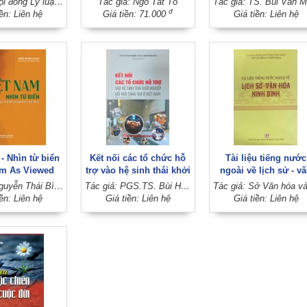
Tác giả: Hội đồng Lý luận Trung ương
Tác giả: Ngô Tất Tố
 Một số vấn đề
đ
iền: Liên hệ
Giá tiền: 71.000
Giá tiền: Liên hệ
 và thực tiễn
- Nhìn từ biển
Kết nối các tổ chức hỗ
Tài liệu tiếng nước
am As Viewed
trợ vào hệ sinh thái khởi
ngoài về lịch sử - v
 the Sea)
nghiệp đổi mới sáng tạo
hóa Ninh Bình
Tác giả: Nguyễn Thái Bình (Chủ biên)
Tác giả: PGS.TS. Bùi Huy Nhượng - PGS.TS. Nguyễn Minh Ngọc (Đồng chủ biên)
ở Việt Nam (Sách
iền: Liên hệ
Giá tiền: Liên hệ
Giá tiền: Liên hệ
chuyên khảo)