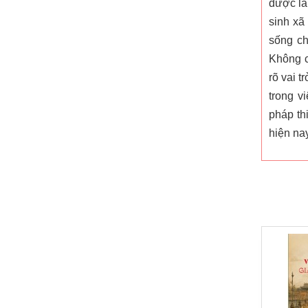
được là
sinh xã
sống ch
Không c
rõ vai t
trong v
pháp th
hiện nay