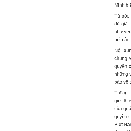
Minh bi
Từ góc 
đề già 
như yêu
bối cảnh
Nội du
chung v
quyền c
những v
bảo vệ 
Thông q
giới th
của quá
Tác giả PGS.TS. Vũ Trọng Lâm -
Tác giả Nguyễn V
quyền c
ThS. Lê Thanh Tùng
Việt Na