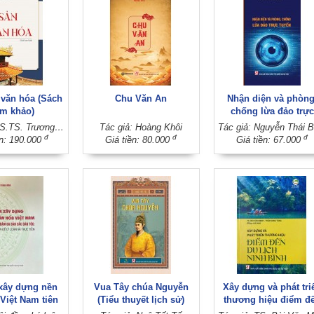
 văn hóa (Sách
Chu Văn An
Nhận diện và phòng
am khảo)
chống lừa đảo trực
tuyến
Tác giả: GS.TS. Trương Quốc Bình
Tác giả: Hoàng Khôi
đ
đ
đ
ền: 190.000
Giá tiền: 80.000
Giá tiền: 67.000
xây dựng nền
Vua Tây chúa Nguyễn
Xây dựng và phát tri
Việt Nam tiên
(Tiểu thuyết lịch sử)
thương hiệu điểm đ
ậm đà bản sắc
du lịch Ninh Bình