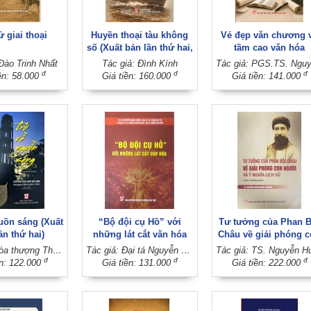
ử giai thoại
Huyền thoại tàu không
Vẻ đẹp văn chương 
số (Xuất bản lần thứ hai,
tầm cao văn hóa
có sửa chữa, bổ sung)
Đào Trinh Nhất
Tác giả: Đình Kính
đ
đ
đ
ền: 58.000
Giá tiền: 160.000
Giá tiền: 141.000
uồn sáng (Xuất
“Bộ đội cụ Hồ” với
Tư tưởng của Phan B
ần thứ hai)
những lát cắt văn hóa
Châu về giải phóng 
người và ý nghĩa lịch
Tác giả: Hòa thượng Thích Quảng Tùng
Tác giả: Đại tá Nguyễn Mạnh Thắng - Đại tá, TS. Phạm Duy Vụ - Thượng tá, TS. Hoàng Chung Hiếu - Đại tá Trịnh Bá Hưng
(Sách chuyên khảo
đ
đ
đ
ền: 122.000
Giá tiền: 131.000
Giá tiền: 222.000