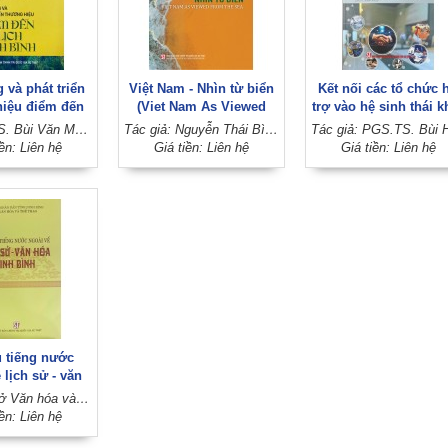
 và phát triển
Việt Nam - Nhìn từ biển
Kết nối các tổ chức 
hiệu điểm đến
(Viet Nam As Viewed
trợ vào hệ sinh thái k
h Ninh Bình
From the Sea)
nghiệp đổi mới sáng 
Tác giả: TS. Bùi Văn Mạnh - Trần Song Tùng (Đồng chủ biên)
Tác giả: Nguyễn Thái Bình (Chủ biên)
ở Việt Nam (Sách
iền: Liên hệ
Giá tiền: Liên hệ
Giá tiền: Liên hệ
chuyên khảo)
u tiếng nước
 lịch sử - văn
Ninh Bình
Tác giả: Sở Văn hóa và Thể thao - Ủy ban nhân dân tỉnh Ninh Bình
iền: Liên hệ