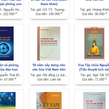
giải phóng con
tham khảo)
ý nghĩa lịch sử
Tác giả: TS. Nguyễn Huỳnh Bích Phương
Tác giả: GS.TS. Trương Quốc Bình
Tác giả: Hoàng Khôi
chuyên khảo)
đ
đ
đ
ền: 222.000
Giá tiền: 190.000
Giá tiền: 80.000
ện và phòng,
50 năm xây dựng nền
Vua Tây chúa Nguy
lừa đảo trực
văn hóa Việt Nam tiên
(Tiểu thuyết lịch sử
tuyến
tiến, đậm đà bản sắc
Tác giả: Nguyễn Thái Bình (Chủ biên)
Tác giả: Hội đồng Lý luận Trung ương
Tác giả: Ngô Tất Tố
dân tộc: Một số vấn đề
đ
đ
ền: 67.000
Giá tiền: Liên hệ
Giá tiền: 71.000
lý luận và thực tiễn