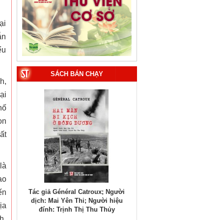
ại
ẫn
ểu
SÁCH BÁN CHẠY
h,
ại
hố
on
ất
là
ạo
hất
Tác giả Général Catroux; Người
Tác giả Đại tướng Võ Nguy
ến
dịch: Mai Yên Thi; Người hiệu
Giáp (Phạm Chí Nhân thể hi
ịa
đính: Trịnh Thị Thu Thủy
h,