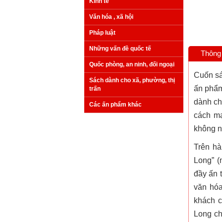
Kinh tế
Văn hóa , xã hội
Pháp luật
Những vấn đề quốc tế
Thông 
Quốc phòng, an ninh, đối ngoại
Cuốn s
Sách dành cho xã, phường, thị
ấn phẩm
trấn
dành ch
Các ấn phẩm khác
cách mạ
không 
Trên hà
Long” (
đầy ấn t
văn hóa
khách c
Long chí