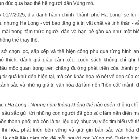
n đúc qua bao thế hệ người dân Vùng mỏ.
 01/7/2025, địa danh hành chính “thành phố Hạ Long” sẽ lùi l
, nhưng Hạ Long - với bao tầng giá trị vật chất và tinh thần - v
 mãi trong tâm thức người dân và bạn bè gần xa như một bi
hông thể thay thế.
 sở chọn lọc, sắp xếp và thể hiện công phu qua từng hình ản
ú thích, đánh giá giàu cảm xúc, cuốn sách không chỉ ghi l
ấu mốc quan trọng trên chặng đường phát triển của thành p
 từ quá khứ đến hiện tại, mà còn khắc họa rõ nét vẻ đẹp của c
cảnh sắc và những giá trị văn hóa đã làm nên “hồn cốt” mảnh đ
ách
Hạ Long - Những năm tháng không thể nào quên
không chỉ 
 ân sâu sắc gửi tới những con người đã góp sức làm nên diện m
rọng Lâm -
Tác giả Nguyễn Văn Linh
Tác giả Đào Trinh N
ồn thành phố; mà còn là tư liệu quý phục vụ việc tìm hiểu về ti
 Tùng
ô thị hóa, phát triển bền vững và giữ gìn bản sắc văn hóa đ
 là chất liệu cảm xúc để mỗi người con Vùng mỏ Quảng Nin