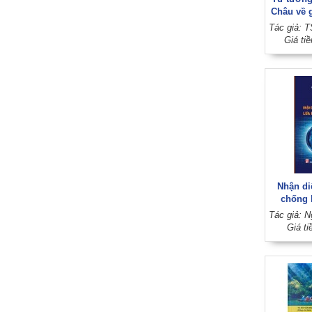
Châu về 
người và 
(Sách 
Giá ti
Nhận di
chống 
Giá ti