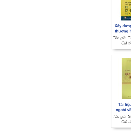
Xây dựng
thương 
du lịc
Giá t
Tài liệ
ngoài về
hóa 
Giá t