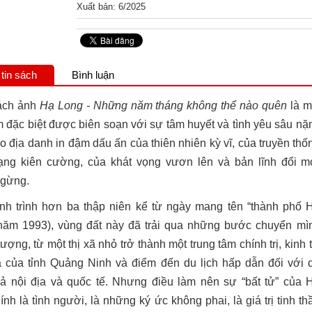
Xuất bản: 6/2025
tin sách
Bình luận
ách ảnh
Hạ Long - Những năm tháng không thể nào quên
là m
 đặc biệt được biên soạn với sự tâm huyết và tình yêu sâu nặ
o địa danh in đậm dấu ấn của thiên nhiên kỳ vĩ, của truyền thố
ng kiên cường, của khát vọng vươn lên và bản lĩnh đổi m
ngừng.
nh trình hơn ba thập niên kể từ ngày mang tên “thành phố 
năm 1993), vùng đất này đã trải qua những bước chuyển mì
ượng, từ một thị xã nhỏ trở thành một trung tâm chính trị, kinh t
 của tỉnh Quảng Ninh và điểm đến du lịch hấp dẫn đối với 
ả nội địa và quốc tế. Nhưng điều làm nên sự “bất tử” của 
nh là tình người, là những ký ức không phai, là giá trị tinh th