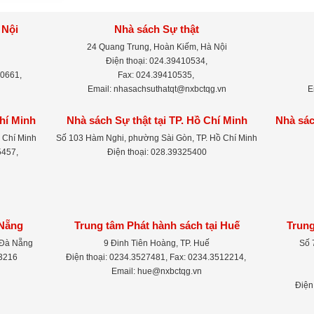
 Nội
Nhà sách Sự thật
24 Quang Trung, Hoàn Kiếm, Hà Nội
Điện thoại: 024.39410534,
-0661,
Fax: 024.39410535,
Email: nhasachsuthatqt@nxbctqg.vn
E
Chí Minh
Nhà sách Sự thật tại TP. Hồ Chí Minh
Nhà sác
 Chí Minh
Số 103 Hàm Nghi, phường Sài Gòn, TP. Hồ Chí Minh
5457,
Điện thoại: 028.39325400
 Nẵng
Trung tâm Phát hành sách tại Huế
Trung
 Đà Nẵng
9 Đinh Tiên Hoàng, TP. Huế
Số 
83216
Điện thoại: 0234.3527481, Fax: 0234.3512214,
Email: hue@nxbctqg.vn
Điện