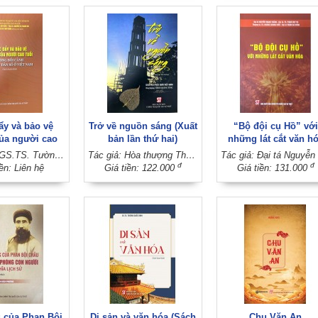
ẩy và bảo vệ
Trở về nguồn sáng (Xuất
“Bộ đội cụ Hồ” với
ủa người cao
bản lần thứ hai)
những lát cắt văn h
g bối cảnh già
Tác giả: PGS.TS. Tường Duy Kiên - PGS.TS. Nguyễn Thị Thanh Hải - TS. Chu Thị Thúy Hằng (Đồng chủ biên)
Tác giả: Hòa thượng Thích Quảng Tùng
T
số ở Việt Nam
đ
đ
iền: Liên hệ
Giá tiền: 122.000
Giá tiền: 131.000
chuyên khảo)
 của Phan Bội
Di sản và văn hóa (Sách
Chu Văn An