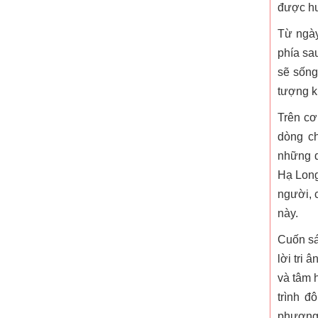
được hu
Từ ngày
phía sau
sẽ sống
tượng k
Trên cơ
dòng ch
những d
Hạ Long
người, 
này.
Cuốn s
lời tri
Tác giả PGS.TS. Vũ T
và tâm h
ThS. Lê Thanh
trình đ
phương;