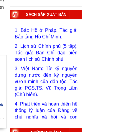
on
SÁCH SẮP XUẤT BẢN
1. Bác Hồ ở Pháp. Tác giả:
Bảo tàng Hồ Chí Minh.
2. Lịch sử Chính phủ (5 tập).
Tác giả: Ban Chỉ đạo biên
soạn lịch sử Chính phủ.
3. Việt Nam: Từ kỷ nguyên
dựng nước đến kỷ nguyên
vươn mình của dân tộc. Tác
giả: PGS.TS. Vũ Trọng Lâm
(Chủ biên).
4. Phát triển và hoàn thiện hệ
thống lý luận của Đảng về
và
chủ nghĩa xã hội và con
đường đi lên chủ nghĩa xã hội
Tác giả: PGS.TS. Nguyễn Trường Lịch
ở Việt Nam qua 40 năm đổi
mới tiến tới Đại hội đại biểu