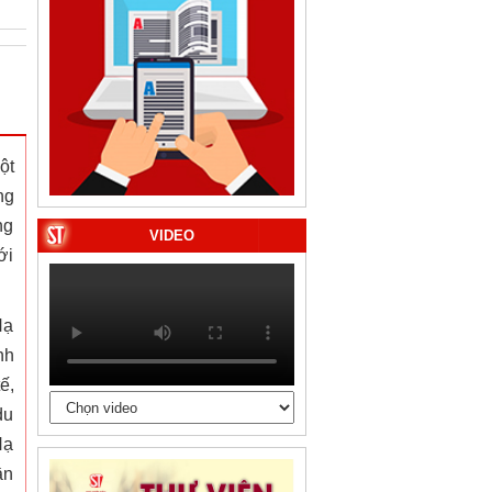
ột
ng
ng
VIDEO
ới
Hạ
nh
ế,
du
Hạ
ần