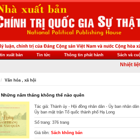
tin xuất bản
Tin tức
Thông tin phát hành
Sách và cu
Nhiệt liệt c
Văn hóa , xã hội
- Những năm tháng không thể nào quên
Tác giả: Thành ủy - Hội đồng nhân dân - Ủy ban nhân dân 
Ủy ban mặt trận Tổ quốc thành phố Hạ Long
Số trang: 376 trang
Giá tiền:
Sách không bán