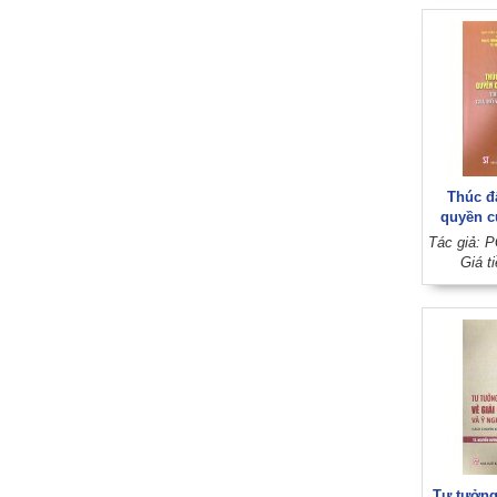
Thúc đ
quyền c
tuổi tron
hóa dân 
Giá t
(Sách 
Tư tưởng