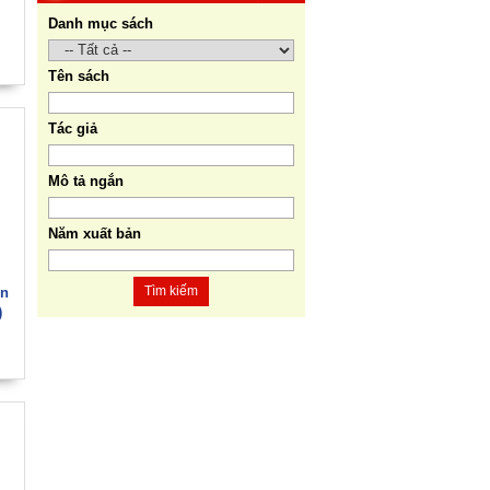
Trần Quốc Tỏ (Chủ biên).
Danh mục sách
8. Hà Nội - Thành phố Hồ Chí
Minh: Dấu ấn lịch sử qua
Tên sách
từng khoảnh khắc (Song ngữ
Việt - Anh). Tác giả: Tập thể
Tác giả
tác giả.
9. Đường Hồ Chí Minh trên
Mô tả ngắn
biển - Bản hùng ca bất diệt
của dân tộc Việt Nam. Tác
Năm xuất bản
giả: TS. Vũ Trọng Hùng (Viện
Lịch sử Đảng).
Tìm kiếm
ễn
10. Một vành đai, một con
)
đường: Hành trình dài của
Trung Quốc đến năm 2049
(Sách tham khảo).
Tác
giả:
Michael H. Glantz, Robert
J. Ross và Gavin G.
Daugherty (Đồng tác giả).