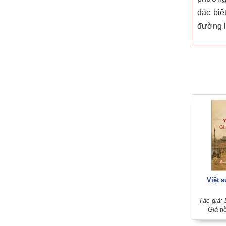
đặc biệ
đường l
Việt s
Tác giả: 
Giá ti