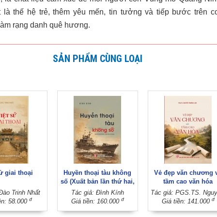
t là thế hệ trẻ, thêm yêu mến, tin tưởng và tiếp bước trên c
àm rạng danh quê hương.
SẢN PHẨM CÙNG LOẠI
ử giai thoại
Huyền thoại tàu không
Vẻ đẹp văn chương 
số (Xuất bản lần thứ hai,
tầm cao văn hóa
có sửa chữa, bổ sung)
Đào Trinh Nhất
Tác giả: Đình Kính
đ
đ
đ
ền: 58.000
Giá tiền: 160.000
Giá tiền: 141.000