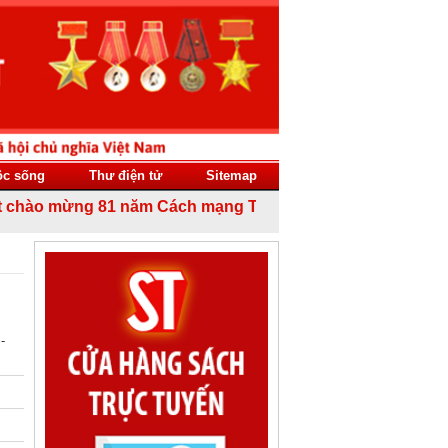
ộc sống
Thư điện tử
Sitemap
hào mừng 81 năm Cách mạng Tháng Tám thành công (19/8/194
-