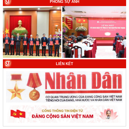
PHÓNG SỰ ẢNH
8. Hà Nội - Thành phố Hồ Chí Minh: Dấu ấn lịch sử qua
từng khoảnh khắc (Song ngữ Việt - Anh). Tác giả: Tập
thể tác giả.
9. Đường Hồ Chí Minh trên biển - Bản hùng ca bất diệt
của dân tộc Việt Nam. Tác giả: TS. Vũ Trọng Hùng
(Viện Lịch sử Đảng).
10. Một vành đai, một con đường: Hành trình dài của
Trung Quốc đến năm 2049 (Sách tham khảo).
Tác
giả:
Michael H. Glantz, Robert J. Ross và Gavin G.
LIÊN KẾT
Daugherty (Đồng tác giả).