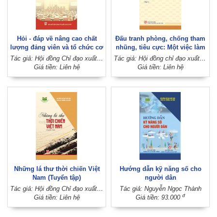
Hỏi - đáp về nâng cao chất
Đấu tranh phòng, chống tham
lượng đảng viên và tổ chức cơ
nhũng, tiêu cực: Một việc làm
sở đảng
cần thiết, tất yếu; một xu thế
Tác giả: Hội đồng Chỉ đạo xuất bản sách xã, phường, thị trấn
Tác giả: Hội đồng chỉ đạo xuất bản sách xã, phường, thị trấn
không thể đảo ngược (tập 1)
Giá tiền: Liên hệ
Giá tiền: Liên hệ
Những lá thư thời chiến Việt
Hướng dẫn kỹ năng số cho
Nam (Tuyển tập)
người dân
Tác giả: Hội đồng Chỉ đạo xuất bản sách xã, phường, thị trấn; Đặng Vương Hưng (Sưu tầm, biên soạn và giới thiệu)
Tác giả: Nguyễn Ngọc Thành
đ
Giá tiền: Liên hệ
Giá tiền: 93.000