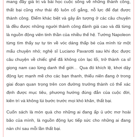
mang đầy giá trị và bài học cuộc sống về những thành công,
thất bại cũng như thái độ luôn cố gắng, nỗ lực để đạt được
thành công. Điểm khác biệt và gây ấn tượng ở các câu chuyện
là đều được những người thành công đánh giá cao và đã từng
là nguồn động viên tinh thần của nhiều thế hệ. Tướng Napoleon
từng tìm thấy sự tự tin về vóc dáng thấp bé của mình từ một
mẩu chuyện nhỏ; nghệ sĩ Luciano Pavarotti sau khi đọc được
câu chuyện về chiếc ghế đã không còn lạc lối, trở thành ca sĩ
giọng nam cao lừng danh thế giới… Qua đó khích lệ, khơi dậy
động lực mạnh mẽ cho các bạn thanh, thiếu niên đang ở trong
giai đoạn quan trọng trên con đường trưởng thành có thể xác
định được mục tiêu, phương hướng đúng đắn của cuộc đời,
kiên trì và không lùi bước trước mọi khó khăn, thất bại.
Cuốn sách là món quà cho những ai đang ấp ủ ước mơ hoài
bão của mình, là nguồn động lực tiếp sức cho những ai đang
nản chí sau mỗi lần thất bại.